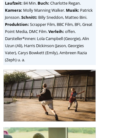
Laufzeit:
84 Min.
Buch:
Charlotte Regan.
Kamera:
Molly Manning Walker.
Musik:
Patrick
Jonsson.
Schnitt:
Billy Sneddon, Matteo Bini.
Produktion:
Scrapper Film, BBC Film, BFI, Great
Point Media, DMC Film.
Verleih:
offen.
Darsteller*innen: Lola Campbell (Georgie), Alin
Uzun (Ali), Harris Dickinson (Jason, Georgies
Vater), Carys Bowkett (Emily), Ambreen Razia
(Zeph) u. a.