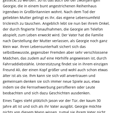
gesteckt zu werden. So ist das auch bei der zwölfjährigen
Georgie, die in einem bunt angestrichenen Reihenhaus
irgendwo in Großbritannien wohnt. Nach dem Tod der
geliebten Mutter gelingt es ihr, das eigene Lebensumfeld
trickreich zu täuschen. Angeblich lebt sie nun bei ihrem Onkel,
der durch fingierte Tonaufnahmen, die Georgie am Telefon
abspielt, zum Leben erweckt wird. Der Vater hat die Familie
nach Darstellung der Mutter verlassen, als Georgie noch ganz
klein war. Ihren Lebensunterhalt sichert sich das
selbstbewusste, gegenüber Fremden aber sehr verschlossene
Mädchen, das zudem auf eine Hörhilfe angewiesen ist, durch
Fahrraddiebstähle. Unterstützung findet sie in ihrem einzigen
Freund Ali, der einen Kopf größer und wohl auch schon etwas
älter ist als sie. Ihm kann sie sich voll anvertrauen und
gemeinsam denken sie sich immer neue Spiele aus, etwa
indem sie die Fernsehwerbung persiflieren oder Leute
beobachten und sich dazu Geschichten
a
usdenken
.
Eines Tages steht plötzlich Jason vor der Tür, der kaum 30
Jahre alt ist und sich als ihr Vater ausgibt. Georgie möchte
nichts von diesem Mann wissen, zumal sie ihrem Vater nicht