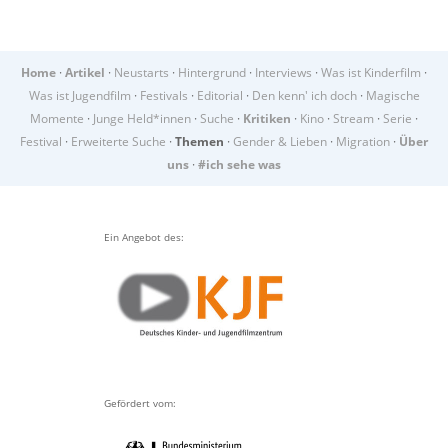
Home
·
Artikel
·
Neustarts
·
Hintergrund
·
Interviews
·
Was ist Kinderfilm
·
Was ist Jugendfilm
·
Festivals
·
Editorial
·
Den kenn' ich doch
·
Magische
Momente
·
Junge Held*innen
·
Suche
·
Kritiken
·
Kino
·
Stream
·
Serie
·
Festival
·
Erweiterte Suche
·
Themen
·
Gender & Lieben
·
Migration
·
Über
uns
·
#ich sehe was
Ein Angebot des:
Gefördert vom: