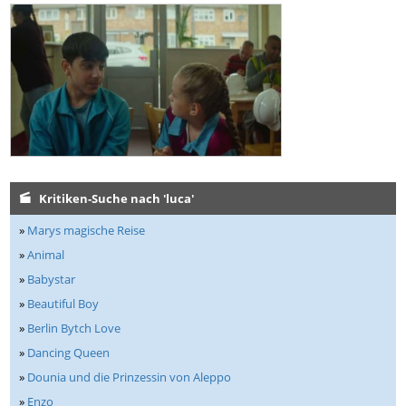
Kritiken-Suche nach 'luca'
»
Marys magische Reise
»
Animal
»
Babystar
»
Beautiful Boy
»
Berlin Bytch Love
»
Dancing Queen
»
Dounia und die Prinzessin von Aleppo
»
Enzo