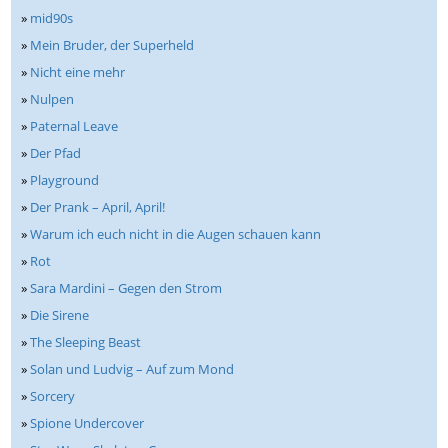
»
mid90s
»
Mein Bruder, der Superheld
»
Nicht eine mehr
»
Nulpen
»
Paternal Leave
»
Der Pfad
»
Playground
»
Der Prank – April, April!
»
Warum ich euch nicht in die Augen schauen kann
»
Rot
»
Sara Mardini – Gegen den Strom
»
Die Sirene
»
The Sleeping Beast
»
Solan und Ludvig – Auf zum Mond
»
Sorcery
»
Spione Undercover