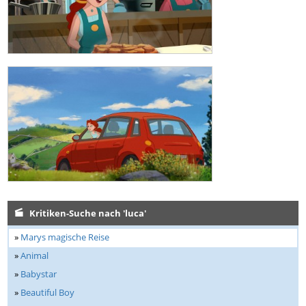
Kritiken-Suche nach 'luca'
»
Marys magische Reise
»
Animal
»
Babystar
»
Beautiful Boy