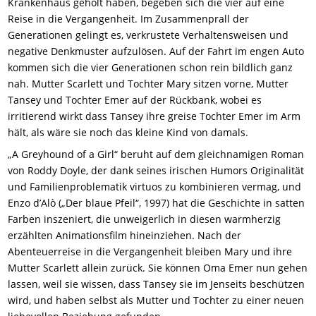
Krankenhaus geholt haben, begeben sich die vier auf eine
Reise in die Vergangenheit. Im Zusammenprall der
Generationen gelingt es, verkrustete Verhaltensweisen und
negative Denkmuster aufzulösen. Auf der Fahrt im engen Auto
kommen sich die vier Generationen schon rein bildlich ganz
nah. Mutter Scarlett und Tochter Mary sitzen vorne, Mutter
Tansey und Tochter Emer auf der Rückbank, wobei es
irritierend wirkt dass Tansey ihre greise Tochter Emer im Arm
hält, als wäre sie noch das kleine Kind von damals.
„A Greyhound of a Girl“ beruht auf dem gleichnamigen Roman
von Roddy Doyle, der dank seines irischen Humors Originalität
und Familienproblematik virtuos zu kombinieren vermag, und
Enzo d’Alò („Der blaue Pfeil“, 1997) hat die Geschichte in satten
Farben inszeniert, die unweigerlich in diesen warmherzig
erzählten Animationsfilm hineinziehen. Nach der
Abenteuerreise in die Vergangenheit bleiben Mary und ihre
Mutter Scarlett allein zurück. Sie können Oma Emer nun gehen
lassen, weil sie wissen, dass Tansey sie im Jenseits beschützen
wird, und haben selbst als Mutter und Tochter zu einer neuen