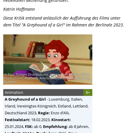
liebevollen Beziehung gefunden.
Katrin Hoffmann
Diese Kritik entstand anlässlich der Aufführung des Films unter
dem Titel "A Greyhound of a Girl" im Rahmen der Berlinale 2023.
© Paul Thiltges Distributions, Aliante, Jam Media, GOAG
Productions, Rijafilms, Amrion Production, Fish Blowing
Bubbles
Animation
8+
A Greyhound of a Girl
-
Luxemburg, Italien,
Irland, Vereinigtes Königreich, Estland, Lettland,
Deutschland
2023,
Regie:
Enzo d’Alò
,
Festivalstart:
18.02.2023,
Kinostart:
25.01.2024,
FSK:
ab 0,
Empfehlung:
ab 8 Jahren,