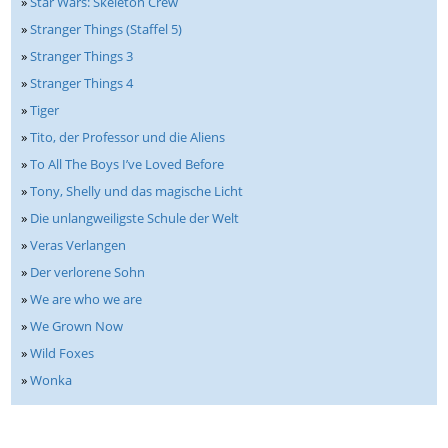
»
Star Wars: Skeleton Crew
»
Stranger Things (Staffel 5)
»
Stranger Things 3
»
Stranger Things 4
»
Tiger
»
Tito, der Professor und die Aliens
»
To All The Boys I’ve Loved Before
»
Tony, Shelly und das magische Licht
»
Die unlangweiligste Schule der Welt
»
Veras Verlangen
»
Der verlorene Sohn
»
We are who we are
»
We Grown Now
»
Wild Foxes
»
Wonka