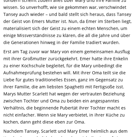
sondern scheint zudem alles über Mary und ihre Familie zu
wissen. So unverhofft, wie sie gekommen war, verschwindet
Tansey auch wieder – und bald stellt sich heraus, dass Tansey
der Geist von Emers Mutter ist. Nun, da Emer im Sterben liegt,
materialisiert sich der Geist zu einem echten Menschen, um
einige Missverständnisse zu klären, die all die Jahre und über
die Generationen hinweg in der Familie tradiert wurden.
Erst am Tag zuvor war Mary von einem gemeinsamen Ausflug
mit ihrer Großmutter zurückgekehrt. Emer hatte ihre Enkelin
zu einer Kochschule begleitet, für die Mary unbedingt die
Aufnahmeprüfung bestehen will. Mit ihrer Oma teilt sie die
Liebe für gutes traditionelles Essen, ganz im Gegensatz zu
ihrer Familie, die am liebsten Spaghetti mit Fertigsoße isst.
Marys Mutter Scarlett hat wegen der vertrauten Beziehung
zwischen Tochter und Oma zu beiden ein angespanntes
Verhältnis, die beginnende Pubertät ihrer Tochter macht es
nicht einfacher. Wenn sie Mary verbietet, in ihrer Küche zu
kochen, dann geht diese eben zur Oma.
Nachdem Tansey, Scarlett und Mary Emer heimlich aus dem