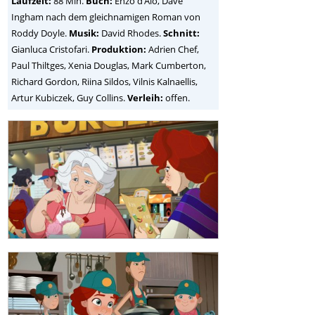
Laufzeit:
88 Min.
Buch:
Enzo d’Alò, Dave
Ingham nach dem gleichnamigen Roman von
Roddy Doyle.
Musik:
David Rhodes.
Schnitt:
Gianluca Cristofari.
Produktion:
Adrien Chef,
Paul Thiltges, Xenia Douglas, Mark Cumberton,
Richard Gordon, Riina Sildos, Vilnis Kalnaellis,
Artur Kubiczek, Guy Collins.
Verleih:
offen.