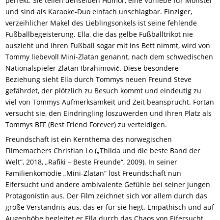
perfekt. Sie teilen denselben Humor, eine Vorliebe für Monster
und sind als Karaoke-Duo einfach unschlagbar. Einziger,
verzeihlicher Makel des Lieblingsonkels ist seine fehlende
Fußballbegeisterung. Ella, die das gelbe Fußballtrikot nie
auszieht und ihren Fußball sogar mit ins Bett nimmt, wird von
Tommy liebevoll Mini-Zlatan genannt, nach dem schwedischen
Nationalspieler Zlatan Ibrahimović. Diese besondere
Beziehung sieht Ella durch Tommys neuen Freund Steve
gefährdet, der plötzlich zu Besuch kommt und eindeutig zu
viel von Tommys Aufmerksamkeit und Zeit beansprucht. Fortan
versucht sie, den Eindringling loszuwerden und ihren Platz als
Tommys BFF (Best Friend Forever) zu verteidigen.
Freundschaft ist ein Kernthema des norwegischen
Filmemachers Christian Lo („Thilda und die beste Band der
Welt“, 2018, „Rafiki – Beste Freunde“, 2009). In seiner
Familienkomödie „Mini-Zlatan“ löst Freundschaft nun
Eifersucht und andere ambivalente Gefühle bei seiner jungen
Protagonistin aus. Der Film zeichnet sich vor allem durch das
große Verständnis aus, das er für sie hegt. Empathisch und auf
Augenhöhe begleitet er Ella durch das Chaos von Eifersucht,