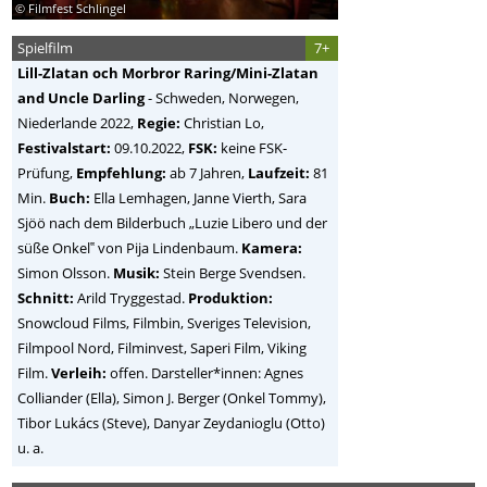
© Filmfest Schlingel
Spielfilm
7+
Lill-Zlatan och Morbror Raring/Mini-Zlatan
and Uncle Darling
-
Schweden, Norwegen,
Niederlande
2022,
Regie:
Christian Lo
,
Festivalstart:
09.10.2022,
FSK:
keine FSK-
Prüfung,
Empfehlung:
ab 7 Jahren,
Laufzeit:
81
Min.
Buch:
Ella Lemhagen, Janne Vierth, Sara
Sjöö nach dem Bilderbuch „Luzie Libero und der
süße Onkel‟ von Pija Lindenbaum.
Kamera:
Simon Olsson.
Musik:
Stein Berge Svendsen.
Schnitt:
Arild Tryggestad.
Produktion:
Snowcloud Films, Filmbin, Sveriges Television,
Filmpool Nord, Filminvest, Saperi Film, Viking
Film.
Verleih:
offen. Darsteller*innen: Agnes
Colliander (Ella), Simon J. Berger (Onkel Tommy),
Tibor Lukács (Steve), Danyar Zeydanioglu (Otto)
u. a.