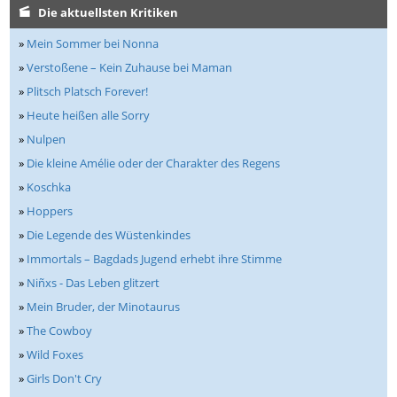
Die aktuellsten Kritiken
»
Mein Sommer bei Nonna
»
Verstoßene – Kein Zuhause bei Maman
»
Plitsch Platsch Forever!
»
Heute heißen alle Sorry
»
Nulpen
»
Die kleine Amélie oder der Charakter des Regens
»
Koschka
»
Hoppers
»
Die Legende des Wüstenkindes
»
Immortals – Bagdads Jugend erhebt ihre Stimme
»
Niñxs - Das Leben glitzert
»
Mein Bruder, der Minotaurus
»
The Cowboy
»
Wild Foxes
»
Girls Don't Cry