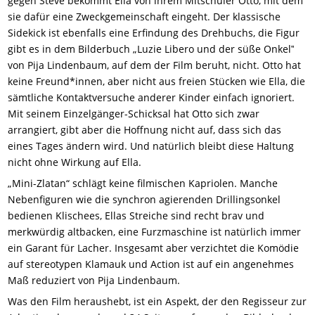
gegen Steve bekommt Ella von ihrem Mitschüler Otto, mit dem
sie dafür eine Zweckgemeinschaft eingeht. Der klassische
Sidekick ist ebenfalls eine Erfindung des Drehbuchs, die Figur
gibt es in dem Bilderbuch „Luzie Libero und der süße Onkel‟
von Pija Lindenbaum, auf dem der Film beruht, nicht. Otto hat
keine Freund*innen, aber nicht aus freien Stücken wie Ella, die
sämtliche Kontaktversuche anderer Kinder einfach ignoriert.
Mit seinem Einzelgänger-Schicksal hat Otto sich zwar
arrangiert, gibt aber die Hoffnung nicht auf, dass sich das
eines Tages ändern wird. Und natürlich bleibt diese Haltung
nicht ohne Wirkung auf Ella.
„Mini-Zlatan“ schlägt keine filmischen Kapriolen. Manche
Nebenfiguren wie die synchron agierenden Drillingsonkel
bedienen Klischees, Ellas Streiche sind recht brav und
merkwürdig altbacken, eine Furzmaschine ist natürlich immer
ein Garant für Lacher. Insgesamt aber verzichtet die Komödie
auf stereotypen Klamauk und Action ist auf ein angenehmes
Maß reduziert von Pija Lindenbaum.
Was den Film heraushebt, ist ein Aspekt, der den Regisseur zur