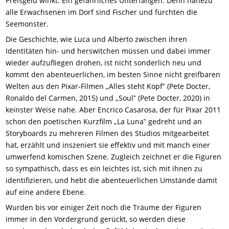
Preisgeld winkt. Ein gefährliches Unterfangen. Denn nahezu
alle Erwachsenen im Dorf sind Fischer und fürchten die
Seemonster.
Die Geschichte, wie Luca und Alberto zwischen ihren
Identitäten hin- und herswitchen müssen und dabei immer
wieder aufzufliegen drohen, ist nicht sonderlich neu und
kommt den abenteuerlichen, im besten Sinne nicht greifbaren
Welten aus den Pixar-Filmen „Alles steht Kopf‟ (Pete Docter,
Ronaldo del Carmen, 2015) und „Soul‟ (Pete Docter, 2020) in
keinster Weise nahe. Aber Encrico Casarosa, der für Pixar 2011
schon den poetischen Kurzfilm „La Luna‟ gedreht und an
Storyboards zu mehreren Filmen des Studios mitgearbeitet
hat, erzählt und inszeniert sie effektiv und mit manch einer
umwerfend komische
n
Szene.
Zugleich zeichnet er die Figuren
so sympathisch, dass es ein leichtes ist, sich mit ihnen zu
identifizieren, und hebt die abenteuerlichen Umstände damit
auf eine andere Ebene.
Wurden bis vor einiger Zeit noch die Träume der Figuren
immer in den Vordergrund gerückt, so werden diese