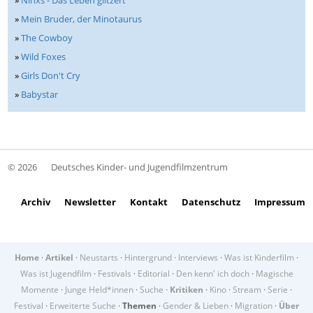
»
Niñxs - Das Leben glitzert
»
Mein Bruder, der Minotaurus
»
The Cowboy
»
Wild Foxes
»
Girls Don't Cry
»
Babystar
© 2026
Deutsches Kinder- und Jugendfilmzentrum
Archiv
Newsletter
Kontakt
Datenschutz
Impressum
Home
·
Artikel
·
Neustarts
·
Hintergrund
·
Interviews
·
Was ist Kinderfilm
·
Was ist Jugendfilm
·
Festivals
·
Editorial
·
Den kenn' ich doch
·
Magische
Momente
·
Junge Held*innen
·
Suche
·
Kritiken
·
Kino
·
Stream
·
Serie
·
Festival
·
Erweiterte Suche
·
Themen
·
Gender & Lieben
·
Migration
·
Über