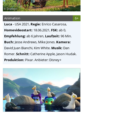
© Disney+
Animation
6+
Luca
-
USA
2021,
Regie:
Enrico Casarosa
,
Homevideostart:
18.06.2021,
FSK:
ab 0,
Empfehlung:
ab 6 Jahren,
Laufzeit:
96 Min.
Buch:
Jesse Andrews, Mike Jones.
Kamera:
David Juan Bianchi, Kim White.
Musik:
Dan
Romer.
Schnitt:
Catherine Apple, Jason Hudak.
Produktion:
Pixar. Anbieter: Disney+