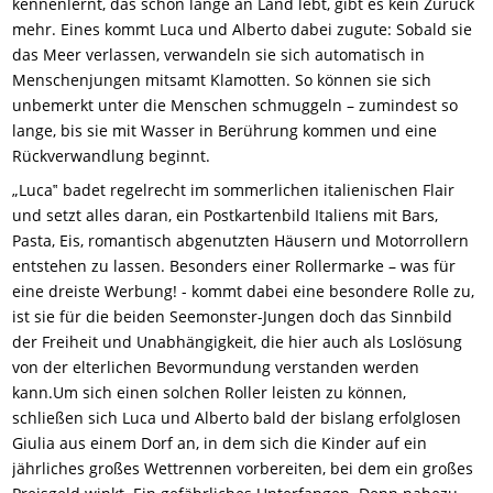
kennenlernt, das schon lange an Land lebt, gibt es kein Zurück
mehr. Eines kommt Luca und Alberto dabei zugute: Sobald sie
das Meer verlassen, verwandeln sie sich automatisch in
Menschenjungen mitsamt Klamotten. So können sie sich
unbemerkt unter die Menschen schmuggeln – zumindest so
lange, bis sie mit Wasser in Berührung kommen und eine
Rückverwandlung beginnt.
„
Luca‟ badet regelrecht im sommerlichen italienischen Flair
und setzt alles daran, ein Postkartenbild Italiens mit Bars,
Pasta,
Eis,
romantisch abgenutzten Häusern und Motorrollern
entstehen zu lassen. Besonders
einer Rollermarke
–
was für
eine dreiste
Werbung! - kommt dabei eine besondere Rolle zu,
ist sie für die beiden Seemonster-Jungen doch das Sinnbild
der Freiheit und Unabhängigkeit,
die hier auch als Loslösung
von der elterlichen Bevormundung verstanden werden
kann.
Um sich einen solchen Roller leisten zu können,
schließen sich Luca und Alberto bald der bislang erfolglosen
Giulia aus einem Dorf an, in dem sich die Kinder auf ein
jährliches großes Wettrennen vorbereiten, bei dem ein großes