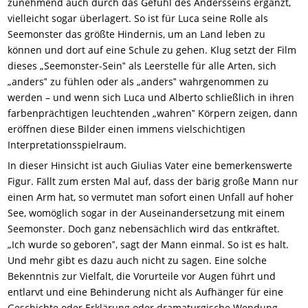
zunehmend auch durch das Gefühl des Andersseins ergänzt,
vielleicht sogar überlagert. So ist für Luca seine Rolle als
Seemonster das größte Hindernis, um an Land leben zu
können und dort auf eine Schule zu gehen. Klug setzt der Film
dieses „Seemonster-Sein‟ als Leerstelle für alle Arten, sich
„anders‟ zu fühlen oder als „anders‟ wahrgenommen zu
werden – und wenn sich Luca und Alberto schließlich in ihren
farbenprächtigen leuchtenden „wahren‟ Körpern zeigen, dann
eröffnen diese Bilder einen immens vielschichtigen
Interpretationsspielraum.
In dieser Hinsicht ist auch Giulias Vater eine bemerkenswerte
Figur. Fällt zum ersten Mal auf, dass der bärig große Mann nur
einen Arm hat, so vermutet man sofort einen Unfall auf hoher
See, womöglich sogar in der Auseinandersetzung mit einem
Seemonster. Doch ganz nebensächlich wird das entkräftet.
„Ich wurde so geboren‟, sagt der Mann einmal. So ist es halt.
Und mehr gibt es dazu auch nicht zu sagen. Eine solche
Bekenntnis zur Vielfalt, die Vorurteile vor Augen führt und
entlarvt und eine Behinderung nicht als Aufhänger für eine
Geschichte oder Erklärung oder dramaturgische Wendung