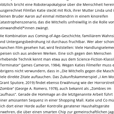
plötzlich bricht eine Roboterapokalypse über die Menschheit herei
Ausgerechnet Filmfan Katie steckt mit Rick, ihrer Mutter Linda und
kleinen Bruder Aaron auf einmal mittendrin in einem kinoreifen
Katastrophenszenario, das die Mitchells unfreiwillig in die Rolle vo
Leinwandheld*innen zwängt.
Die Kombination aus Coming-of-Age-Geschichte, familiärem Wahns
und Untergangsbedrohung ist durchaus fruchtbar. Wer aber schon
manchen Film gesehen hat, wird feststellen: Viele Handlungseleme
speisen sich aus anderen Werken. Eine sich gegen den Menschen
erhebende Technik kennt man etwa aus dem Science-Fiction-Klassi
„Terminator“ (James Cameron, 1984). Wegen Katies Filmeifer muss 
übrigens nicht verwundern, dass in „Die Mitchells gegen die Masc
viele direkte Zitate auftauchen. Das Zukunftskammerspiel „I Am Mo
(Grant Sputore, 2019) findet ebenso Erwähnung wie der Horrorstrei
„Zombie“ (George A. Romero, 1978), auch bekannt als „Zombies im
Kaufhaus“. Gerade die Hommage an die letztgenannte Arbeit führt
einer amüsanten Sequenz in einer Shopping Mall. Katie und Co m
sich dort einer Horde außer Kontrolle geratener Haushaltsgeräte
erwehren, die über einen smarten Chip zur gemeinschaftlichen Jag