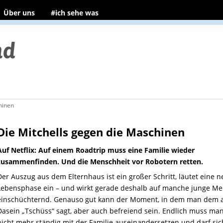
Über uns
#ich sehe was
hinen
Die Mitchells gegen die Maschinen
Auf Netflix: Auf einem Roadtrip muss eine Familie wieder
zusammenfinden. Und die Menschheit vor Robotern retten.
Der Auszug aus dem Elternhaus ist ein großer Schritt, läutet eine 
Lebensphase ein – und wirkt gerade deshalb auf manche junge M
einschüchternd. Genauso gut kann der Moment, in dem man dem a
Dasein „Tschüss“ sagt, aber auch befreiend sein. Endlich muss man
nicht mehr ständig mit der Familie auseinandersetzen und darf sic