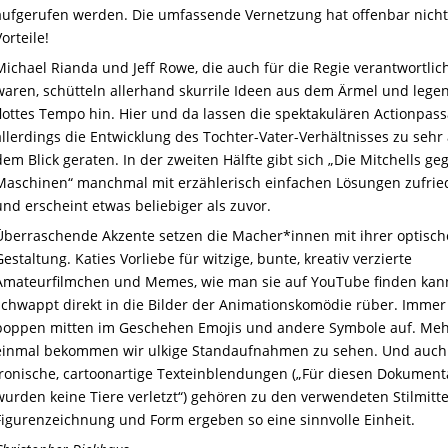
aufgerufen werden. Die umfassende Vernetzung hat offenbar nicht
Vorteile!
Michael Rianda und Jeff Rowe, die auch für die Regie verantwortlic
waren, schütteln allerhand skurrile Ideen aus dem Ärmel und legen
flottes Tempo hin. Hier und da lassen die spektakulären Actionpas
allerdings die Entwicklung des Tochter-Vater-Verhältnisses zu sehr
dem Blick geraten. In der zweiten Hälfte gibt sich „Die Mitchells ge
Maschinen“ manchmal mit erzählerisch einfachen Lösungen zufri
und erscheint etwas beliebiger als zuvor.
Überraschende Akzente setzen die Macher*innen mit ihrer optisc
Gestaltung. Katies Vorliebe für witzige, bunte, kreativ verzierte
Amateurfilmchen und Memes, wie man sie auf YouTube finden kan
schwappt direkt in die Bilder der Animationskomödie rüber. Immer
poppen mitten im Geschehen Emojis und andere Symbole auf. Meh
einmal bekommen wir ulkige Standaufnahmen zu sehen. Und auch
ironische, cartoonartige Texteinblendungen („Für diesen Dokument
wurden keine Tiere verletzt“) gehören zu den verwendeten Stilmitte
Figurenzeichnung und Form ergeben so eine sinnvolle Einheit.