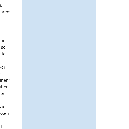
n.
 ihrem
n
inn
 so
nte
ker
es
hinen“
ther“
fen
 zu
üssen
d