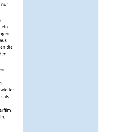
 nur
h
 ein
sagen
 aus
gen die
eden
hen
n,
 wieder
r als
arfilm
ln.