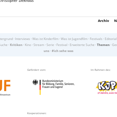
Christopher Diekhaus
Archiv
N
tergrund
·
Interviews
·
Was ist Kinderfilm
·
Was ist Jugendfilm
·
Festivals
·
Editorial
Suche
·
Kritiken
·
Kino
·
Stream
·
Serie
·
Festival
·
Erweiterte Suche
·
Themen
·
Gen
uns
·
#ich sehe was
Gefördert vom:
Im Rahmen des:
Kooperationen: