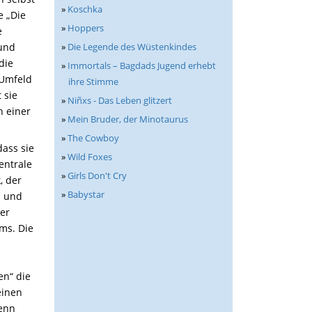
»
Koschka
e „Die
»
Hoppers
e
»
Die Legende des Wüstenkindes
 und
die
»
Immortals – Bagdads Jugend erhebt
 Umfeld
ihre Stimme
 sie
»
Niñxs - Das Leben glitzert
n einer
»
Mein Bruder, der Minotaurus
»
The Cowboy
dass sie
»
Wild Foxes
entrale
»
Girls Don't Cry
, der
»
Babystar
ß und
rer
ms. Die
en“ die
einen
Denn