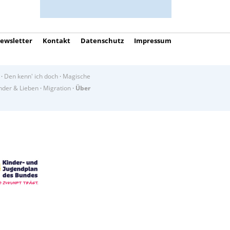
ewsletter
Kontakt
Datenschutz
Impressum
·
Den kenn' ich doch
·
Magische
der & Lieben
·
Migration
·
Über