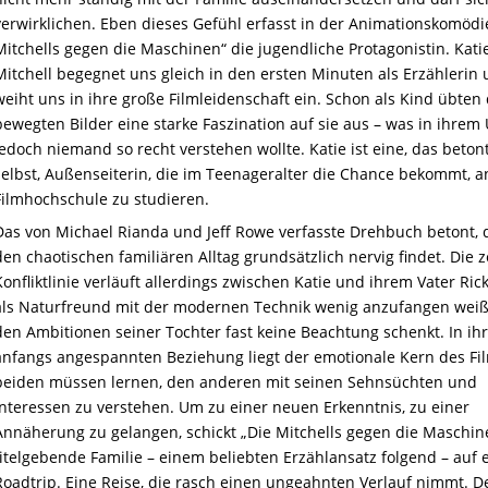
verwirklichen. Eben dieses Gefühl erfasst in der Animationskomödi
Mitchells gegen die Maschinen“ die jugendliche Protagonistin. Kati
Mitchell begegnet uns gleich in den ersten Minuten als Erzählerin
weiht uns in ihre große Filmleidenschaft ein. Schon als Kind übten 
bewegten Bilder eine starke Faszination auf sie aus – was in ihrem
jedoch niemand so recht verstehen wollte. Katie ist eine, das betont
selbst, Außenseiterin, die im Teenageralter die Chance bekommt, a
Filmhochschule zu studieren.
Das von Michael Rianda und Jeff Rowe verfasste Drehbuch betont, 
den chaotischen familiären Alltag grundsätzlich nervig findet. Die z
Konfliktlinie verläuft allerdings zwischen Katie und ihrem Vater Rick
als Naturfreund mit der modernen Technik wenig anzufangen wei
den Ambitionen seiner Tochter fast keine Beachtung schenkt. In ih
anfangs angespannten Beziehung liegt der emotionale Kern des Fil
beiden müssen lernen, den anderen mit seinen Sehnsüchten und
Interessen zu verstehen. Um zu einer neuen Erkenntnis, zu einer
Annäherung zu gelangen, schickt „Die Mitchells gegen die Maschin
titelgebende Familie – einem beliebten Erzählansatz folgend – auf 
Roadtrip. Eine Reise, die rasch einen ungeahnten Verlauf nimmt. 