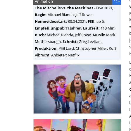
Animation
11+
The Mitchells vs. the Machines
-
USA
2021,
Regie:
Michael Rianda, Jeff Rowe
,
Homevideostart:
30.04.2021,
FSK:
ab 6,
Empfehlung:
ab 11 Jahren,
Laufzeit:
113 Min.
Buch:
Michael Rianda, Jeff Rowe.
Musik:
Mark
Mothersbaugh.
Schnitt:
Greg Levitan.
Produktion:
Phil Lord, Christopher Miller, Kurt
Albrecht. Anbieter: Netflix