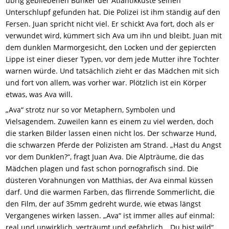
übrig gebliebenen Bunker der Atlantikküste seinen
Unterschlupf gefunden hat. Die Polizei ist ihm ständig auf den
Fersen. Juan spricht nicht viel. Er schickt Ava fort, doch als er
verwundet wird, kümmert sich Ava um ihn und bleibt. Juan mit
dem dunklen Marmorgesicht, den Locken und der gepiercten
Lippe ist einer dieser Typen, vor dem jede Mutter ihre Tochter
warnen würde. Und tatsächlich zieht er das Mädchen mit sich
und fort von allem, was vorher war. Plötzlich ist ein Körper
etwas, was Ava will.
„Ava“ strotz nur so vor Metaphern, Symbolen und
Vielsagendem. Zuweilen kann es einem zu viel werden, doch
die starken Bilder lassen einen nicht los. Der schwarze Hund,
die schwarzen Pferde der Polizisten am Strand. „Hast du Angst
vor dem Dunklen?“, fragt Juan Ava. Die Alpträume, die das
Mädchen plagen und fast schon pornografisch sind. Die
düsteren Vorahnungen von Matthias, der Ava einmal küssen
darf. Und die warmen Farben, das flirrende Sommerlicht, die
den Film, der auf 35mm gedreht wurde, wie etwas längst
Vergangenes wirken lassen. „Ava“ ist immer alles auf einmal:
real und unwirklich, verträumt und gefährlich. „Du bist wild“,