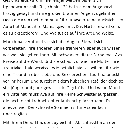
Gesichtsfelds wird immer enger werden bis er sich
irgendwann schließt. „Ich bin 13“, hat sie dem Augenarzt
trotzig gesagt und ihre großen braunen Augen zugekniffen.
Doch die Krankheit nimmt auf ihr Jungsein keine Rücksicht. Im
Auto hat Maud, ihre Mama, geweint. „Das Härteste wird sein,
es zu akzeptieren“. Und Ava tut es auf ihre Art und Weise.
Manchmal verbindet sie sich die Augen. Sie will sich
vorbereiten, ihre anderen Sinne trainieren, aber auch wissen,
wie weit sie gehen kann. Mit schwarzer, dicker Farbe malt Ava
Kreise auf die Wand. Und sie schaut zu, wie ihre Mutter ihre
Traurigkeit bald vergisst. Wie peinlich sie ist. Will mit ihr wie
eine Freundin über Liebe und Sex sprechen. Läuft halbnackt
vor ihr herum und turtelt mit dem hübschen Tété, der doch so
viel jünger und ganz gewiss „ein Gigolo“ ist. Und wenn Maud
ein Date hat, muss Ava auf ihre kleine Schwester aufpassen,
die noch nicht krabbeln, aber lautstark plärren kann. Es ist
alles zu viel. Der schönste Sommer ist für Ava einfach
unerträglich.
Mit ihrem Debütfilm, der zugleich ihr Abschlussfilm an der