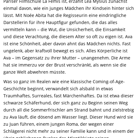
Pariser Filmschule La Fémis ist, erzählt Léa Mysius zunächst
einmal davon, wie ein junges Mädchen ihr Kindsein hinter sich
lässt. Mit Noée Abita hat die Regisseurin eine eindringliche
Darstellerin für ihre Hauptfigur gefunden, die das alles
vermitteln kann – die Wut, die Unsicherheit, die Einsamkeit
und diese Verachtung, die diesem Alter so oft zu eigen ist. Ava
ist eine Schönheit, aber davon ahnt das Mädchen nichts. Fast
ungelenk, aber kraftvoll bewegt es sich. Alles Körperliche ist
Ava – im Gegensatz zu ihrer Mutter – unangenehm. Die Arme
hat sie immerzu vor der Brust verschränkt, als wenn sie die
ganze Welt abwehren müsste.
Was so ganz im Realen wie eine klassische Coming-of-Age-
Geschichte beginnt, verwandelt sich alsbald in etwas
Traumhaftes, Surreales, fast Märchenhaftes. Da ist etwa dieser
schwarze Schäferhund, der sich ganz zu Beginn seinen Weg
durch all die Sommerfrischler am Strand bahnt und zielstrebig
zu Ava läuft, die dösend am Wasser liegt. Dieser Hund wird sie
zu Juan führen, einem jungen Roma, der wegen einer
Schlägerei nicht mehr zu seiner Familie kann und in einem der