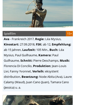
© eksystent distribution
Spielfilm
15+
Ava
-
Frankreich
2017,
Regie:
Léa Mysius
,
Kinostart:
27.09.2018,
FSK:
ab 12,
Empfehlung:
ab 15 Jahren,
Laufzeit:
105 Min.,
Buch:
Léa
Mysius, Paul Guilhaume,
Kamera:
Paul
Guilhaume,
Schnitt:
Pierre Deschamps,
Musik:
Florencia Di Concilio,
Produktion:
Jean-Louis
Livi, Fanny Yvonnet,
Verleih:
eksystent
distribution,
Besetzung:
Noée Abita (Ava), Laure
Calamy (Maud), Juan Cano (Juan), Tamara Cano
(Jessica) u. a.