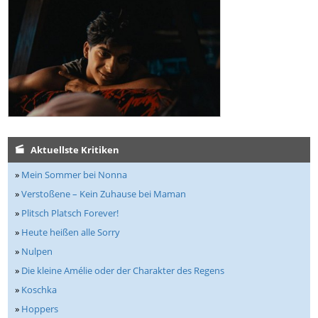
Aktuellste Kritiken
»
Mein Sommer bei Nonna
»
Verstoßene – Kein Zuhause bei Maman
»
Plitsch Platsch Forever!
»
Heute heißen alle Sorry
»
Nulpen
»
Die kleine Amélie oder der Charakter des Regens
»
Koschka
»
Hoppers