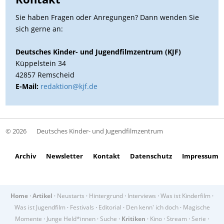
Sie haben Fragen oder Anregungen? Dann w
enden Sie
sich gerne an:
Deutsches Kinder- und Jugendfilmzentrum (KJF)
Küppelstein 34
42857 Remscheid
E-Mail:
redaktion@kjf.de
© 2026
Deutsches Kinder- und Jugendfilmzentrum
Archiv
Newsletter
Kontakt
Datenschutz
Impressum
Home
·
Artikel
·
Neustarts
·
Hintergrund
·
Interviews
·
Was ist Kinderfilm
·
Was ist Jugendfilm
·
Festivals
·
Editorial
·
Den kenn' ich doch
·
Magische
Momente
·
Junge Held*innen
·
Suche
·
Kritiken
·
Kino
·
Stream
·
Serie
·