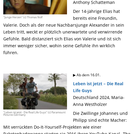
Anthony Schatteman
Der 14-jährige Elias hat
"Junge Herzen" (c) Thomas Nolf
bereits eine Freundin,
Valerie. Doch als der neue Nachbarsjunge Alexander in sein
Leben tritt, weckt er plötzlich unerwartete und verwirrende
Gefühle. Bald distanziert sich Elias von Valerie und ist sich
immer weniger sicher, wohin seine Gefühle ihn wirklich
führen.
▶ Ab dem 16.01.
Leben ist jetzt – Die Real
Life Guys
Deutschland 2024, Maria-
Anna Westholzer
"Leben ist jetzt - Die Real Life Guys" (c) Paramount
Die Zwillinge Johannes und
Pictures Germany
Philipp sind echte Macher:
Mit verrückten Do-It-Yourself-Projekten wie einer
Raketenbadewanne starten sie 2016 ihren YouTube-Kanal „The