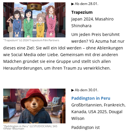
▶ Ab dem 28.01.
Trapezium
Japan 2024, Masahiro
Shinohara
Um jeden Preis berühmt
"Trapezium" (c) 2024 Trapezium Film Partners
werden? Yû Azuma hat nur
dieses eine Ziel: Sie will ein Idol werden – ohne Ablenkungen
wie Social Media oder Liebe. Gemeinsam mit drei anderen
Mädchen gründet sie eine Gruppe und stellt sich allen
Herausforderungen, um ihren Traum zu verwirklichen.
▶ Ab dem 30.01.
Paddington in Peru
Großbritannien, Frankreich,
Kanada, USA 2025, Dougal
Wilson
"Paddington in Peru" (c) STUDIOCANAL SAS
Paddington ist
©Peter Mountain