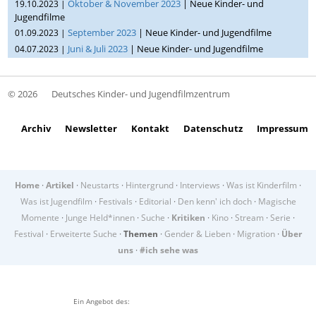
Oktober & November 2023
| Neue Kinder- und
19.10.2023 |
Jugendfilme
September 2023
| Neue Kinder- und Jugendfilme
01.09.2023 |
Juni & Juli 2023
| Neue Kinder- und Jugendfilme
04.07.2023 |
© 2026
Deutsches Kinder- und Jugendfilmzentrum
Archiv
Newsletter
Kontakt
Datenschutz
Impressum
Home
·
Artikel
·
Neustarts
·
Hintergrund
·
Interviews
·
Was ist Kinderfilm
·
Was ist Jugendfilm
·
Festivals
·
Editorial
·
Den kenn' ich doch
·
Magische
Momente
·
Junge Held*innen
·
Suche
·
Kritiken
·
Kino
·
Stream
·
Serie
·
Festival
·
Erweiterte Suche
·
Themen
·
Gender & Lieben
·
Migration
·
Über
uns
·
#ich sehe was
Ein Angebot des: