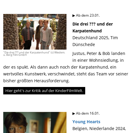
▶ Ab dem 23.01.
Die drei ??? und der
Karpatenhund
Deutschland 2025, Tim
Dünschede
"Die drei ??? und der Karpatenhund" (c) Wiedem.
Justus, Peter & Bob landen
u. Berg Film GmbH
in einer Wohnsiedlung, in
der es spukt. Als dann auch noch der Karpatenhund, ein
wertvolles Kunstwerk, verschwindet, steht das Team vor seiner
bisher größten Herausforderung.
Hier geht's zur Kritik auf der KinderFilmWelt.
▶ Ab dem 16.01.
Young Hearts
Belgien, Niederlande 2024,