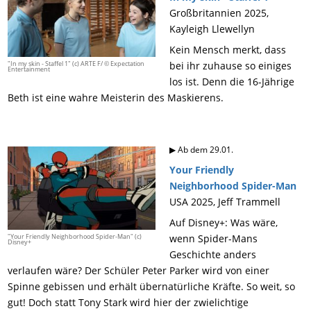
Großbritannien 2025,
Kayleigh Llewellyn
Kein Mensch merkt, dass
"In my skin - Staffel 1" (c) ARTE F/ © Expectation
bei ihr zuhause so einiges
Entertainment
los ist. Denn die 16-Jährige
Beth ist eine wahre Meisterin des Maskierens.
▶ Ab dem 29.01.
Your Friendly
Neighborhood Spider-Man
USA 2025, Jeff Trammell
Auf Disney+: Was wäre,
"Your Friendly Neighborhood Spider-Man" (c)
wenn Spider-Mans
Disney+
Geschichte anders
verlaufen wäre? Der Schüler Peter Parker wird von einer
Spinne gebissen und erhält übernatürliche Kräfte. So weit, so
gut! Doch statt Tony Stark wird hier der zwielichtige