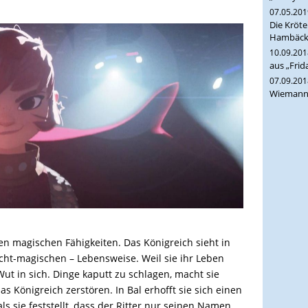
07.05.20
Die Kröt
Hambäck,
10.09.20
aus „Frid
07.09.20
Wiemann,
en magischen Fähigkeiten. Das Königreich sieht in
cht-magischen – Lebensweise. Weil sie ihr Leben
ut in sich. Dinge kaputt zu schlagen, macht sie
s Königreich zerstören. In Bal erhofft sie sich einen
als sie feststellt, dass der Ritter nur seinen Namen