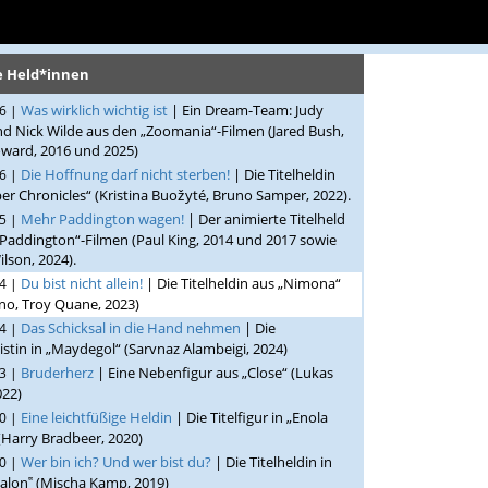
e Held*innen
Was wirklich wichtig ist
| Ein Dream-Team: Judy
26 |
d Nick Wilde aus den „Zoomania“-Filmen (Jared Bush,
ward, 2016 und 2025)
Die Hoffnung darf nicht sterben!
| Die Titelheldin
26 |
er Chronicles“ (Kristina Buožyté, Bruno Samper, 2022).
Mehr Paddington wagen!
| Der animierte Titelheld
25 |
Paddington“-Filmen (Paul King, 2014 und 2017 sowie
lson, 2024).
Du bist nicht allein!
| Die Titelheldin aus „Nimona“
24 |
no, Troy Quane, 2023)
Das Schicksal in die Hand nehmen
| Die
24 |
stin in „Maydegol“ (Sarvnaz Alambeigi, 2024)
Bruderherz
| Eine Nebenfigur aus „Close“ (Lukas
23 |
022)
Eine leichtfüßige Heldin
| Die Titelfigur in „Enola
20 |
(Harry Bradbeer, 2020)
Wer bin ich? Und wer bist du?
| Die Titelheldin in
20 |
alon‟ (Mischa Kamp, 2019)