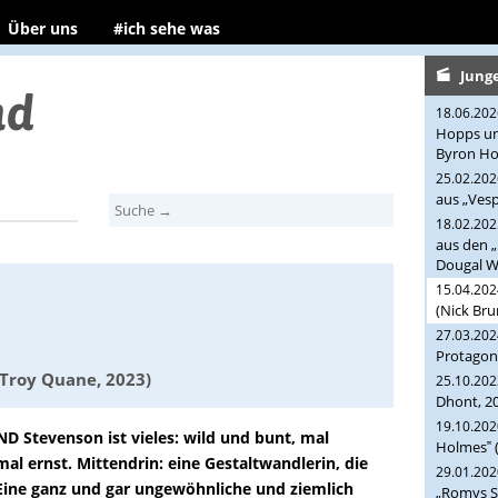
Über uns
#ich sehe was
Jung
18.06.20
Hopps un
Byron Ho
25.02.20
aus „Vesp
18.02.20
aus den „
Dougal Wi
15.04.20
(Nick Bru
27.03.20
Protagoni
 Troy Quane, 2023)
25.10.20
Dhont, 2
19.10.20
 Stevenson ist vieles: wild und bunt, mal
Holmes‟ 
mal ernst. Mittendrin: eine Gestaltwandlerin, die
29.01.20
. Eine ganz und gar ungewöhnliche und ziemlich
„Romys S