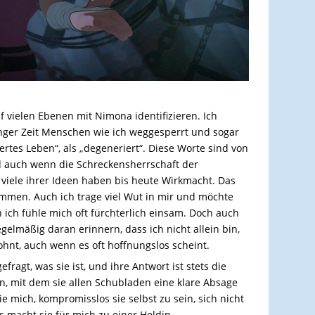
f vielen Ebenen mit Nimona identifizieren. Ich
nger Zeit Menschen wie ich weggesperrt und sogar
rtes Leben“, als „degeneriert“. Diese Worte sind von
d auch wenn die Schreckensherrschaft der
u viele ihrer Ideen haben bis heute Wirkmacht. Das
mmen. Auch ich trage viel Wut in mir und möchte
ich fühle mich oft fürchterlich einsam. Doch auch
elmäßig daran erinnern, dass ich nicht allein bin,
hnt, auch wenn es oft hoffnungslos scheint.
ragt, was sie ist, und ihre Antwort ist stets die
n, mit dem sie allen Schubladen eine klare Absage
wie mich, kompromisslos sie selbst zu sein, sich nicht
s macht sie für mich zu einer Heldin.