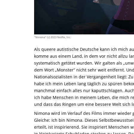
"Nimona" (c) 2023 Netflix, Inc.
Als queere autistische Deutsche kann ich mich au
komme aus einem Land, in dem vor nicht allzu la
systematisch getötet wurden. Wir galten als „unwe
dem Wort „Monster“ nicht sehr weit entfernt. Un
Nationalsozialisten in der Vergangenheit liegt: Z
habe ich mein Leben lang täglich zu spüren beko
manchmal einfach alles nur kaputtschlagen. Auch 
ich habe Menschen in meinem Leben, die mich reg
und dass das Ringen um eine bessere Welt sich lo
Nimona wird im Verlauf des Films immer wieder gef
Gleiche: Ich bin Nimona. Dieses Selbstbewusstsei
erteilt, ist inspirierend. Sie inspiriert Menschen 
in kleinkarierte Schubladen stecken zu lassen. Da