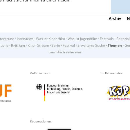
Archiv
N
tergrund
·
Interviews
·
Was ist Kinderfilm
·
Was ist Jugendfilm
·
Festivals
·
Editorial
Suche
·
Kritiken
·
Kino
·
Stream
·
Serie
·
Festival
·
Erweiterte Suche
·
Themen
·
Gen
uns
·
#ich sehe was
Gefördert vom:
Im Rahmen des:
Kooperationen: