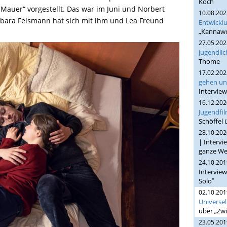
Koch
Mauer“ vorgestellt. Das war im Juni und Norbert
10.08.20
arbara Felsmann hat sich mit ihm und Lea Freund
Entwickl
„Kannawo
27.05.20
jugendli
Thome
17.02.20
gehen un
Intervie
16.12.20
Jugendfil
Schöffel 
28.10.20
| Intervi
ganze We
24.10.20
Interview
Solo‟
02.10.20
Universell
über „Zw
23.05.20