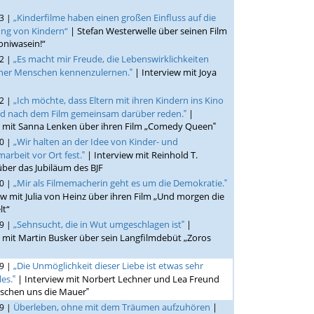
„Kinderfilme haben einen großen Einfluss auf die
23 |
ung von Kindern“
| Stefan Westerwelle über seinen Film
niwasein!“
„Es macht mir Freude, die Lebenswirklichkeiten
22 |
cher Menschen kennenzulernen.‟
| Interview mit Joya
„Ich möchte, dass Eltern mit ihren Kindern ins Kino
22 |
d nach dem Film gemeinsam darüber reden.‟
|
w mit Sanna Lenken über ihren Film „Comedy Queen‟
„Wir halten an der Idee von Kinder- und
20 |
marbeit vor Ort fest.‟
| Interview mit Reinhold T.
über das Jubiläum des BJF
„Mir als Filmemacherin geht es um die Demokratie.‟
20 |
ew mit Julia von Heinz über ihren Film „Und morgen die
lt“
„Sehnsucht, die in Wut umgeschlagen ist‟
|
19 |
 mit Martin Busker über sein Langfilmdebüt „Zoros
„Die Unmöglichkeit dieser Liebe ist etwas sehr
19 |
es.‟
| Interview mit Norbert Lechner und Lea Freund
ischen uns die Mauer‟
Überleben, ohne mit dem Träumen aufzuhören
|
19 |