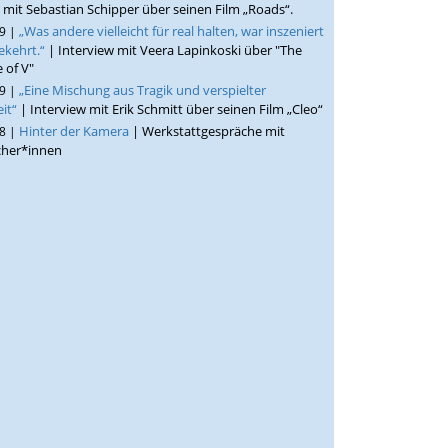
 mit Sebastian Schipper über seinen Film „Roads“.
„Was andere vielleicht für real halten, war inszeniert
19 |
kehrt.“
| Interview mit Veera Lapinkoski über "The
e of V"
„Eine Mischung aus Tragik und verspielter
19 |
eit“
| Interview mit Erik Schmitt über seinen Film „Cleo“
Hinter der Kamera
| Werkstattgespräche mit
18 |
her*innen