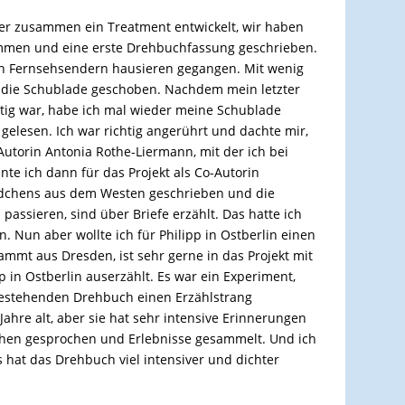
her zusammen ein Treatment entwickelt, wir haben
mmen und eine erste Drehbuchfassung geschrieben.
den Fernsehsendern hausieren gegangen. Mit wenig
in die Schublade geschoben. Nachdem mein letzter
rtig war, habe ich mal wieder meine Schublade
lesen. Ich war richtig angerührt und dachte mir,
utorin Antonia Rothe-Liermann, mit der ich bei
nte ich dann für das Projekt als Co-Autorin
ädchens aus dem Westen geschrieben und die
passieren, sind über Briefe erzählt. Das hatte ich
Nun aber wollte ich für Philipp in Ostberlin einen
mmt aus Dresden, ist sehr gerne in das Projekt mit
 in Ostberlin auserzählt. Es war ein Experiment,
estehenden Drehbuch einen Erzählstrang
ahre alt, aber sie hat sehr intensive Erinnerungen
chen gesprochen und Erlebnisse gesammelt. Und ich
es hat das Drehbuch viel intensiver und dichter