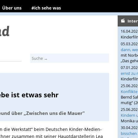
Über uns
#ich sehe was
Inte
16.04.20
Kinderfi
05.03.20
dann, we
mit Norbe
„Das geh
07.01.20
ernst zu
Kinderfi
25.06.20
Konflikte
ebe ist etwas sehr
Bernd Sah
mutig“ (2
25.06.20
reund über „Zwischen uns die Mauer‟
Kindern u
Monika u
30.04.20
k in die Werkstatt“ beim Deutschen Kinder-Medien-
bisschen
echner zusammen mit seiner Hauptdarstellerin Lea