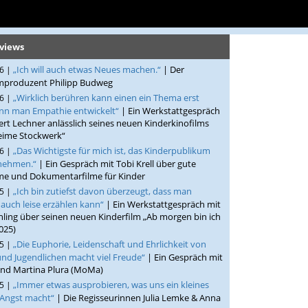
rviews
„Ich will auch etwas Neues machen.“
| Der
26 |
lmproduzent Philipp Budweg
„Wirklich berühren kann einen ein Thema erst
26 |
nn man Empathie entwickelt“
| Ein Werkstattgespräch
rt Lechner anlässlich seines neuen Kinderkinofilms
eime Stockwerk“
„Das Wichtigste für mich ist, das Kinderpublikum
26 |
 nehmen.“
| Ein Gespräch mit Tobi Krell über gute
lme und Dokumentarfilme für Kinder
„Ich bin zutiefst davon überzeugt, dass man
25 |
 auch leise erzählen kann“
| Ein Werkstattgespräch mit
ling über seinen neuen Kinderfilm „Ab morgen bin ich
025)
„Die Euphorie, Leidenschaft und Ehrlichkeit von
25 |
nd Jugendlichen macht viel Freude“
| Ein Gespräch mit
nd Martina Plura (MoMa)
„Immer etwas ausprobieren, was uns ein kleines
25 |
 Angst macht“
| Die Regisseurinnen Julia Lemke & Anna