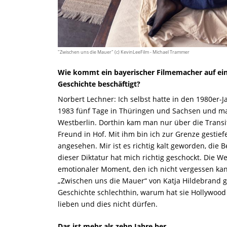
"Zwischen uns die Mauer" (c) KevinLeeFilm - Michael Trammer
Wie kommt ein bayerischer Filmemacher auf ein
Geschichte beschäftigt?
Norbert Lechner: Ich selbst hatte in den 1980er
1983 fünf Tage in Thüringen und Sachsen und mal
Westberlin. Dorthin kam man nur über die Transi
Freund in Hof. Mit ihm bin ich zur Grenze gesti
angesehen. Mir ist es richtig kalt geworden, die
dieser Diktatur hat mich richtig geschockt. Die 
emotionaler Moment, den ich nicht vergessen kan
„Zwischen uns die Mauer“ von Katja Hildebrand g
Geschichte schlechthin, warum hat sie Hollywood
lieben und dies nicht dürfen.
Das ist mehr als zehn Jahre her...