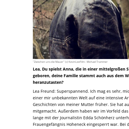
"Zwischen uns die Mauer" (c) KevinLeeFilm - Michael Trammer
Lea, Du spielst Anna, die in einer mittelgroßen 
geboren, deine Familie stammt auch aus dem Wes
heranzutasten?
Lea Freund: Superspannend. Ich mag es sehr, mich
einer mir unbekannten Welt auf eine intensive Art
Geschichten von meiner Mutter früher. Sie hat a
mitgemacht. Außerdem haben wir im Vorfeld da
lange mit der Journalistin Edda Schönherz unter
Frauengefängnis Hoheneck eingesperrt war. Bei 