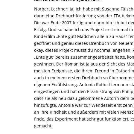
Norbert Lechner: Ja. Ich habe mit Susanne Fülsc
dann eine Drehbuchförderung von der FFA beko
Die war Ende 2007 fertig und dann bin ich bei 
Erfolg. Und so habe ich das Projekt erst einmal 
Kinderfilm „Ente gut! Mädchen allein zu Haus“ fe
geöffnet und genau dieses Drehbuch von Neuem ge
okay, dieses Projekt musst du nochmal angehen. A
„Ente gut“ bereits zusammengearbeitet hatte, kon
gewinnen. Der Roman ist ja aus der Sicht des M
meisten Ereignisse, die ihrem Freund in Ostberlin 
auch in meinem ersten Drehbuch so übernommen. 
eigenen Erzählstrang. Antonia Rothe-Liermann sta
eingestiegen und hat den Erzählstrang von Philipp
dass sie als neu dazu gekommene Autorin dem b
hinzufügte. Antonia war zur Wendezeit erst zehn J
an ihre Kindheit und außerdem mit vielen Mens
finde, das Experiment hat sehr gut funktioniert, 
gemacht.