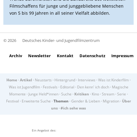
Filmschaffens für junge und junggebliebene Menschen
von 5 bis 99 Jahren in all seiner Vielfalt abbilden.
© 2026
Deutsches Kinder- und Jugendfilmzentrum
Archiv
Newsletter
Kontakt
Datenschutz
Impressum
Home
·
Artikel
·
Neustarts
·
Hintergrund
·
Interviews
·
Was ist Kinderfilm
·
Was ist Jugendfilm
·
Festivals
·
Editorial
·
Den kenn' ich doch
·
Magische
Momente
·
Junge Held*innen
·
Suche
·
Kritiken
·
Kino
·
Stream
·
Serie
·
Festival
·
Erweiterte Suche
·
Themen
·
Gender & Lieben
·
Migration
·
Über
uns
·
#ich sehe was
Ein Angebot des: