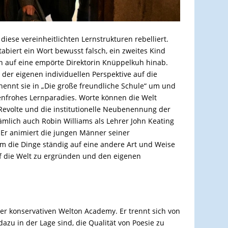
iese vereinheitlichten Lernstrukturen rebelliert.
tabiert ein Wort bewusst falsch, ein zweites Kind
en auf eine empörte Direktorin Knüppelkuh hinab.
der eigenen individuellen Perspektive auf die
ennt sie in „Die große freundliche Schule“ um und
benfrohes Lernparadies. Worte können die Welt
-Revolte und die institutionelle Neubenennung der
ämlich auch Robin Williams als Lehrer John Keating
). Er animiert die jungen Männer seiner
 um die Dinge ständig auf eine andere Art und Weise
f die Welt zu ergründen und den eigenen
der konservativen Welton Academy. Er trennt sich von
azu in der Lage sind, die Qualität von Poesie zu