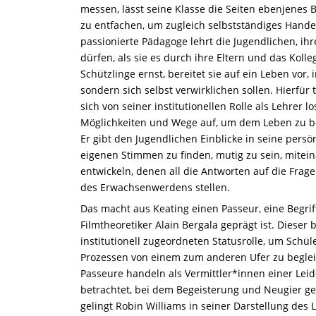
messen, lässt seine Klasse die Seiten ebenjene
zu entfachen, um zugleich selbstständiges Hande
passionierte Pädagoge lehrt die Jugendlichen, ihr
dürfen, als sie es durch ihre Eltern und das Kol
Schützlinge ernst, bereitet sie auf ein Leben vor,
sondern sich selbst verwirklichen sollen. Hierfür
sich von seiner institutionellen Rolle als Lehrer 
Möglichkeiten und Wege auf, um dem Leben zu b
Er gibt den Jugendlichen Einblicke in seine persö
eigenen Stimmen zu finden, mutig zu sein, mitei
entwickeln, denen all die Antworten auf die Frag
des Erwachsenwerdens stellen.
Das macht aus Keating einen Passeur, eine Begriff
Filmtheoretiker Alain Bergala geprägt ist. Dieser
institutionell zugeordneten Statusrolle, um Schül
Prozessen von einem zum anderen Ufer zu beglei
Passeure handeln als Vermittler*innen einer Leide
betrachtet, bei dem Begeisterung und Neugier gef
gelingt Robin Williams in seiner Darstellung des 