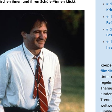
ischen ihnen und ihren Schüler*innen klickt.
#ic
Kri
#ic
Ref
#ic
Fes
#ic
In
Kooper
filmdi
Unter 
regelm
Themen
Kinder
Trends
weltwe
jungge