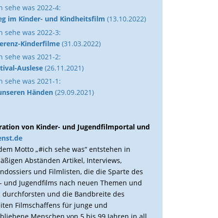
h sehe was 2022-4:
eg im Kinder- und Kindheitsfilm
(13.10.2022)
h sehe was 2022-3:
erenz-Kinderfilme
(31.03.2022)
h sehe was 2021-2:
tival-Auslese
(26.11.2021)
h sehe was 2021-1:
 unseren Händen
(29.09.2021)
ation von Kinder- und Jugendfilmportal und
enst.de
dem Motto „#ich sehe was“ entstehen in
äßigen Abständen Artikel, Interviews,
dossiers und Filmlisten, die die Sparte des
- und Jugendfilms nach neuen Themen und
 durchforsten und die Bandbreite des
iten Filmschaffens für junge und
bliebene Menschen von 5 bis 99 Jahren in all