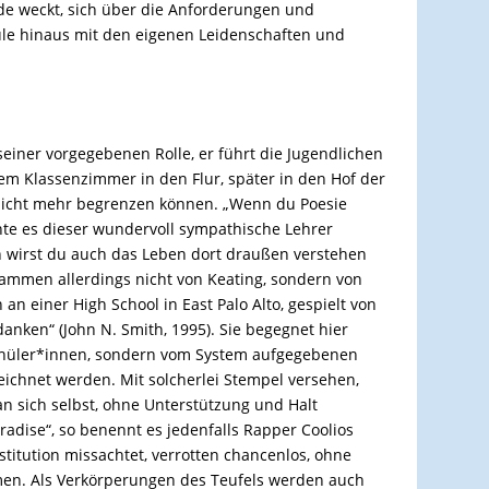
de weckt, sich über die Anforderungen und
hule hinaus mit den eigenen Leidenschaften und
seiner vorgegebenen Rolle, er führt die Jugendlichen
dem Klassenzimmer in den Flur, später in den Hof der
nicht mehr begrenzen können. „Wenn du Poesie
nnte es dieser wundervoll sympathische Lehrer
n wirst du auch das Leben dort draußen verstehen
ammen allerdings nicht von Keating, sondern von
an einer High School in East Palo Alto, gespielt von
anken“ (John N. Smith, 1995). Sie begegnet hier
chüler*innen, sondern vom System aufgegebenen
eichnet werden. Mit solcherlei Stempel versehen,
n sich selbst, ohne Unterstützung und Halt
adise“, so benennt es jedenfalls Rapper Coolios
titution missachtet, verrotten chancenlos, ohne
en. Als Verkörperungen des Teufels werden auch