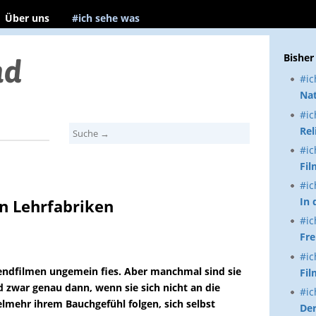
Über uns
#ich sehe was
Bisher
#ic
Nat
#ic
Rel
#ic
Fil
#ic
In 
n Lehrfabriken
#ic
Fre
#ic
endfilmen ungemein fies. Aber manchmal sind sie
Fil
d zwar genau dann, wenn sie sich nicht an die
#ic
elmehr ihrem Bauchgefühl folgen, sich selbst
Der