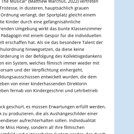
 The Musical“ (Matthew Warchus, 2022) vertreten
 Tristesse, in düsteren, hauptsächlich grauen
 Ordnung verlangt, der Sportplatz gleicht einem
 die Kinder durch eine gefängnisähnliche
erenden Umgebung wirkt das bunte Klassenzimmer
e Pädagogin mit einem Gespür für die individuellen
lt erschaffen hat. Als sie das besondere Talent der
Schulordnung hinwegsetzen, da diese keine
Förderung in der Befolgung des Kollektivgedankens
gen ein System, welches filmisch immer wieder mit
orsam und der Verpflichtung einhergeht,
Bildungsausschüssen entwickelt wurden, die dem
r eben von einer kinderhassenden Direktorin
Leben fernab von Kindergeschrei und Lehrbetrieb
ck geschürt, es müssen Erwartungen erfüllt werden,
k zu produzieren, die als Aushängeschilder einer
endieser aufrechterhalten sollen. Individualität
ute Miss Honey, sondern all ihre filmischen