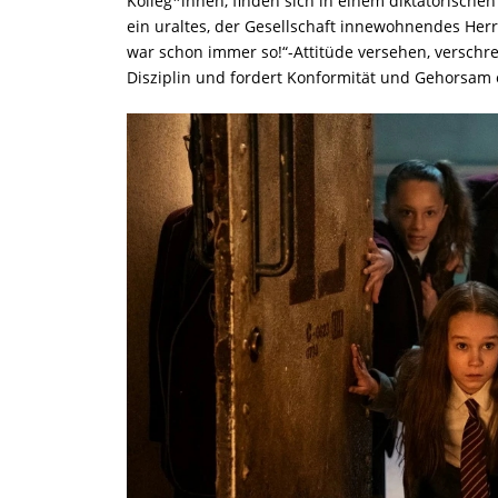
Kolleg*innen, finden sich in einem diktatorische
ein uraltes, der Gesellschaft innewohnendes Herrs
war schon immer so!“-Attitüde versehen, verschr
Disziplin und fordert Konformität und Gehorsam 