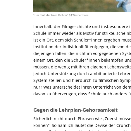
"Der Club der toten Dichter" (c) Warner Bros.
Innerhalb
der Filmgeschichte
und insbesondere i
Schule immer wieder als Motiv für strikte, sche
ist ein
Ort, dem sich Schüler*innen ergeben müssen
Institution der Individualität entgegen, die von d
diejenigen fallen, die nicht im vorgegebenen Sys
einem Ort
, den die Schüler*innen bekämpfen un
müssen, die wenig mit ihren eigenen Lebenswelt
jedoch Unterstützung durch ambitionierte
Lehre
System stellen und hierdurch zu filmischen Symp
nur? Was unterscheidet ihren Unterricht von dem
davon zu überzeugen, dass Schule auch anders f
Gegen die Lehrplan-Gehorsamkeit
Sicherlich nicht durch Phrasen wie „Zuerst müsse
können“. So nämlich lautet die Devise der Crunch