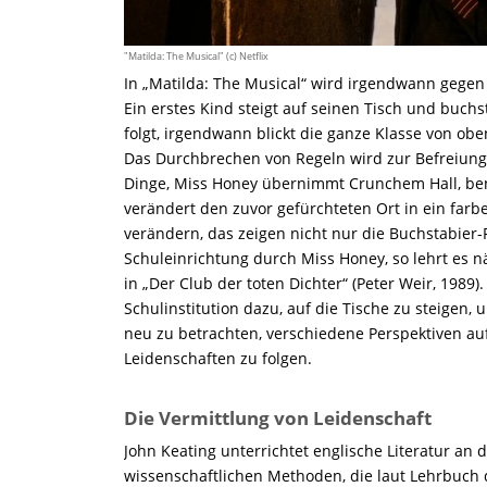
"Matilda: The Musical" (c) Netflix
In „Matilda: The Musical“ wird irgendwann gegen d
Ein erstes Kind steigt auf seinen Tisch und buchs
folgt, irgendwann blickt die ganze Klasse von ob
Das Durchbrechen von Regeln wird zur Befreiung 
Dinge, Miss Honey übernimmt Crunchem Hall, ben
verändert den zuvor gefürchteten Ort in ein far
verändern, das zeigen nicht nur die Buchstabier
Schuleinrichtung durch Miss Honey, so lehrt es n
in „Der Club der toten Dichter“ (Peter Weir, 1989
Schulinstitution dazu, auf die Tische zu steigen,
neu zu betrachten, verschiedene Perspektiven au
Leidenschaften zu folgen.
Die Vermittlung von Leidenschaft
John Keating unterrichtet englische Literatur an 
wissenschaftlichen Methoden, die laut Lehrbuch d