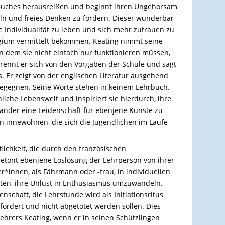
s Buches herausreißen und beginnt ihren Ungehorsam
ln und freies Denken zu fördern. Dieser wunderbar
e Individualität zu leben und sich mehr zutrauen zu
legium vermittelt bekommen. Keating nimmt seine
 in dem sie nicht einfach nur funktionieren müssen,
 trennt er sich von den Vorgaben der Schule und sagt
los. Er zeigt von der englischen Literatur ausgehend
egegnen. Seine Worte stehen in keinem Lehrbuch.
nliche Lebenswelt und inspiriert sie hierdurch, ihre
nander eine Leidenschaft für ebenjene Künste zu
en innewohnen, die sich die Jugendlichen im Laufe
lichkeit, die durch den französischen
 betont ebenjene Loslösung der Lehrperson von ihrer
er*innen, als Fährmann oder -frau, in individuellen
ten, ihre Unlust in Enthusiasmus umzuwandeln.
nschaft, die Lehrstunde wird als Initiationsritus
ördert und nicht abgetötet werden sollen. Dies
Lehrers Keating, wenn er in seinen Schützlingen