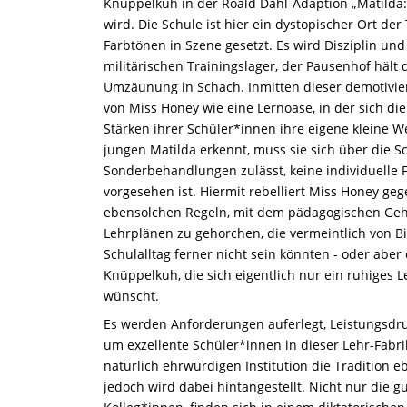
Knüppelkuh in der Roald Dahl-Adaption „Matilda:
wird. Die Schule ist hier ein dystopischer Ort der
Farbtönen in Szene gesetzt. Es wird Disziplin und
militärischen Trainingslager, der Pausenhof hält
Umzäunung in Schach. Inmitten dieser demotivi
von Miss Honey wie eine Lernoase, in der sich di
Stärken ihrer Schüler*innen ihre eigene kleine We
jungen Matilda erkennt, muss sie sich über die 
Sonderbehandlungen zulässt, keine individuelle 
vorgesehen ist. Hiermit rebelliert Miss Honey ge
ebensolchen Regeln, mit dem pädagogischen Geh
Lehrplänen zu gehorchen, die vermeintlich von 
Schulalltag ferner nicht sein könnten - oder abe
Knüppelkuh, die sich eigentlich nur ein ruhiges 
wünscht.
Es werden Anforderungen auferlegt, Leistungsdru
um exzellente Schüler*innen in dieser Lehr-Fabri
natürlich ehrwürdigen Institution die Tradition eb
jedoch wird dabei hintangestellt. Nicht nur die g