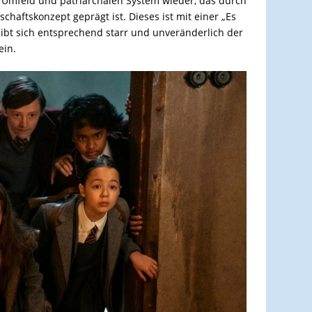
n Umfeld und patriarchalen System wieder, das durch
chaftskonzept geprägt ist. Dieses ist mit einer „Es
eibt sich entsprechend starr und unveränderlich der
ein.