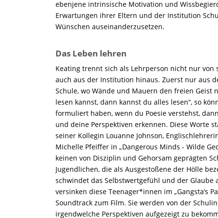
ebenjene intrinsische Motivation und Wissbegier
Erwartungen ihrer Eltern und der Institution Sc
Wünschen auseinanderzusetzen.
Das Leben lehren
Keating trennt sich als Lehrperson nicht nur von 
auch aus der Institution hinaus. Zuerst nur aus 
Schule, wo Wände und Mauern den freien Geist 
lesen kannst, dann kannst du alles lesen“, so kö
formuliert haben, wenn du Poesie verstehst, dan
und deine Perspektiven erkennen. Diese Worte st
seiner Kollegin Louanne Johnson, Englischlehrerin 
Michelle Pfeiffer in „Dangerous Minds - Wilde Ged
keinen von Disziplin und Gehorsam geprägten S
Jugendlichen, die als Ausgestoßene der Hölle bez
schwindet das Selbstwertgefühl und der Glaube a
versinken diese Teenager*innen im „Gangsta’s Par
Soundtrack zum Film. Sie werden von der Schulins
irgendwelche Perspektiven aufgezeigt zu bekomm