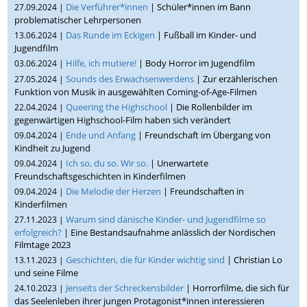
Die Verführer*innen
| Schüler*innen im Bann
27.09.2024 |
problematischer Lehrpersonen
Das Runde im Eckigen
| Fußball im Kinder- und
13.06.2024 |
Jugendfilm
Hilfe, ich mutiere!
| Body Horror im Jugendfilm
03.06.2024 |
Sounds des Erwachsenwerdens
| Zur erzählerischen
27.05.2024 |
Funktion von Musik in ausgewählten Coming-of-Age-Filmen
Queering the Highschool
| Die Rollenbilder im
22.04.2024 |
gegenwärtigen Highschool-Film haben sich verändert
Ende und Anfang
| Freundschaft im Übergang von
09.04.2024 |
Kindheit zu Jugend
Ich so, du so. Wir so.
| Unerwartete
09.04.2024 |
Freundschaftsgeschichten in Kinderfilmen
Die Melodie der Herzen
| Freundschaften in
09.04.2024 |
Kinderfilmen
Warum sind dänische Kinder- und Jugendfilme so
27.11.2023 |
erfolgreich?
| Eine Bestandsaufnahme anlässlich der Nordischen
Filmtage 2023
Geschichten, die für Kinder wichtig sind
| Christian Lo
13.11.2023 |
und seine Filme
Jenseits der Schreckensbilder
| Horrorfilme, die sich für
24.10.2023 |
das Seelenleben ihrer jungen Protagonist*innen interessieren