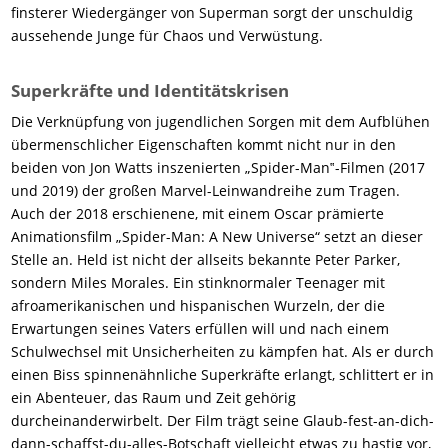
finsterer Wiedergänger von Superman sorgt der unschuldig
aussehende Junge für Chaos und Verwüstung.
Superkräfte und Identitätskrisen
Die Verknüpfung von jugendlichen Sorgen mit dem Aufblühen
übermenschlicher Eigenschaften kommt nicht nur in den
beiden von Jon Watts inszenierten „Spider-Man‟-Filmen (2017
und 2019) der großen Marvel-Leinwandreihe zum Tragen.
Auch der 2018 erschienene, mit einem Oscar prämierte
Animationsfilm „Spider-Man: A New Universe“ setzt an dieser
Stelle an. Held ist nicht der allseits bekannte Peter Parker,
sondern Miles Morales. Ein stinknormaler Teenager mit
afroamerikanischen und hispanischen Wurzeln, der die
Erwartungen seines Vaters erfüllen will und nach einem
Schulwechsel mit Unsicherheiten zu kämpfen hat. Als er durch
einen Biss spinnenähnliche Superkräfte erlangt, schlittert er in
ein Abenteuer, das Raum und Zeit gehörig
durcheinanderwirbelt. Der Film trägt seine Glaub-fest-an-dich-
dann-schaffst-du-alles-Botschaft vielleicht etwas zu hastig vor,