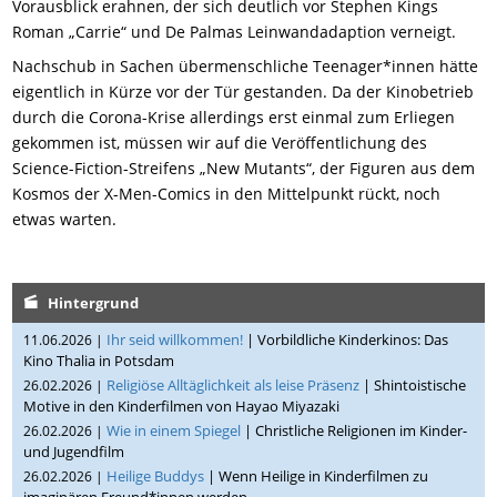
Vorausblick erahnen, der sich deutlich vor Stephen Kings
Roman „Carrie“ und De Palmas Leinwandadaption verneigt.
Nachschub in Sachen übermenschliche Teenager*innen hätte
eigentlich in Kürze vor der Tür gestanden. Da der Kinobetrieb
durch die Corona-Krise allerdings erst einmal zum Erliegen
gekommen ist, müssen wir auf die Veröffentlichung des
Science-Fiction-Streifens „New Mutants“, der Figuren aus dem
Kosmos der X-Men-Comics in den Mittelpunkt rückt, noch
etwas warten.
Hintergrund
Ihr seid willkommen!
| Vorbildliche Kinderkinos: Das
11.06.2026 |
Kino Thalia in Potsdam
Religiöse Alltäglichkeit als leise Präsenz
| Shintoistische
26.02.2026 |
Motive in den Kinderfilmen von Hayao Miyazaki
Wie in einem Spiegel
| Christliche Religionen im Kinder-
26.02.2026 |
und Jugendfilm
Heilige Buddys
| Wenn Heilige in Kinderfilmen zu
26.02.2026 |
imaginären Freund*innen werden