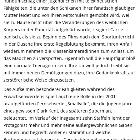
Rundumschlag einer Jugendlichen mit telekinetischen
Fähigkeiten, die unter den Schikanen ihrer fanatisch gläubigen
Mutter leidet und von ihren Mitschülern gemobbt wird. Weil
sie zu Hause nicht über die Veränderungen des weiblichen
Körpers in der Pubertät aufgeklärt wurde, reagiert Carrie
panisch, als sie zu Beginn des Films nach dem Sportunterricht
in der Dusche ihre erste Regelblutung bekommt. Ihren Anfall
wiederum nehmen die Klassenkameradinnen zum Anlass, um
das Mädchen zu verspotten. Eigentlich will die Hauptfigur bloß
eine normale Teenagerin sein. Ihre Umwelt jedoch treibt sie
mit immer neuen Demütigungen dazu, ihre Gedankenkraft auf
zerstörerische Weise einzusetzen.
Das Aufkeimen besonderer Fähigkeiten während des
Erwachsenwerdens spielt auch eine Rolle in der 2001
uraufgeführten Fernsehserie „Smallville“, die die Jugendjahre
eines gewissen Clark Kent, des späteren Superman,
beleuchtet. Im Verlauf der insgesamt zehn Staffeln lernt der
Protagonist mehr und mehr seine außergewöhnlichen Gaben
kennen und begreift, woher er stammt und welche
Bestimmung auf ihn wartet. Geschichten mit einer derartigen