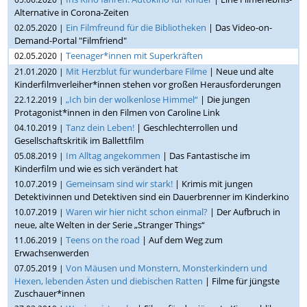
Alternative in Corona-Zeiten
Ein Filmfreund für die Bibliotheken
| Das Video-on-
02.05.2020 |
Demand-Portal "Filmfriend"
Teenager*innen mit Superkräften
02.05.2020 |
Mit Herzblut für wunderbare Filme
| Neue und alte
21.01.2020 |
Kinderfilmverleiher*innen stehen vor großen Herausforderungen
„Ich bin der wolkenlose Himmel“
| Die jungen
22.12.2019 |
Protagonist*innen in den Filmen von Caroline Link
Tanz dein Leben!
| Geschlechterrollen und
04.10.2019 |
Gesellschaftskritik im Ballettfilm
Im Alltag angekommen
| Das Fantastische im
05.08.2019 |
Kinderfilm und wie es sich verändert hat
Gemeinsam sind wir stark!
| Krimis mit jungen
10.07.2019 |
Detektivinnen und Detektiven sind ein Dauerbrenner im Kinderkino
Waren wir hier nicht schon einmal?
| Der Aufbruch in
10.07.2019 |
neue, alte Welten in der Serie „Stranger Things“
Teens on the road
| Auf dem Weg zum
11.06.2019 |
Erwachsenwerden
Von Mäusen und Monstern, Monsterkindern und
07.05.2019 |
Hexen, lebenden Ästen und diebischen Ratten
| Filme für jüngste
Zuschauer*innen