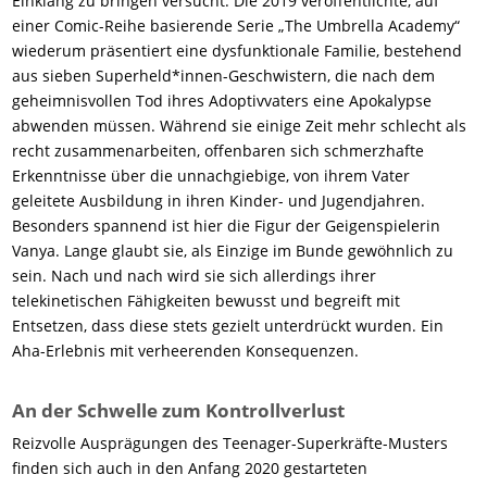
Einklang zu bringen versucht. Die 2019 veröffentlichte, auf
einer Comic-Reihe basierende Serie „The Umbrella Academy“
wiederum präsentiert eine dysfunktionale Familie, bestehend
aus sieben Superheld*innen-Geschwistern, die nach dem
geheimnisvollen Tod ihres Adoptivvaters eine Apokalypse
abwenden müssen. Während sie einige Zeit mehr schlecht als
recht zusammenarbeiten, offenbaren sich schmerzhafte
Erkenntnisse über die unnachgiebige, von ihrem Vater
geleitete Ausbildung in ihren Kinder- und Jugendjahren.
Besonders spannend ist hier die Figur der Geigenspielerin
Vanya. Lange glaubt sie, als Einzige im Bunde gewöhnlich zu
sein. Nach und nach wird sie sich allerdings ihrer
telekinetischen Fähigkeiten bewusst und begreift mit
Entsetzen, dass diese stets gezielt unterdrückt wurden. Ein
Aha-Erlebnis mit verheerenden Konsequenzen.
An der Schwelle zum Kontrollverlust
Reizvolle Ausprägungen des Teenager-Superkräfte-Musters
finden sich auch in den Anfang 2020 gestarteten