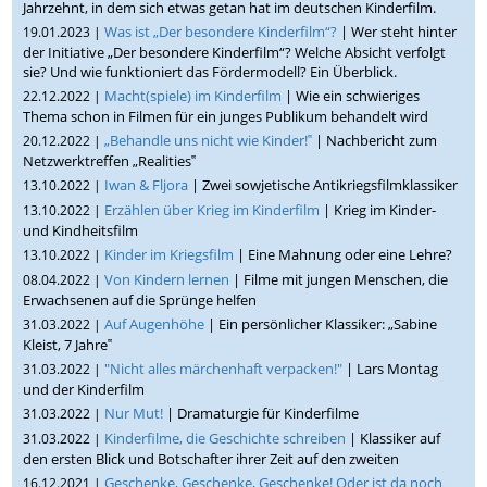
Jahrzehnt, in dem sich etwas getan hat im deutschen Kinderfilm.
Was ist „Der besondere Kinderfilm“?
| Wer steht hinter
19.01.2023 |
der Initiative „Der besondere Kinderfilm“? Welche Absicht verfolgt
sie? Und wie funktioniert das Fördermodell? Ein Überblick.
Macht(spiele) im Kinderfilm
| Wie ein schwieriges
22.12.2022 |
Thema schon in Filmen für ein junges Publikum behandelt wird
„Behandle uns nicht wie Kinder!‟
| Nachbericht zum
20.12.2022 |
Netzwerktreffen „Realities‟
Iwan & Fljora
| Zwei sowjetische Antikriegsfilmklassiker
13.10.2022 |
Erzählen über Krieg im Kinderfilm
| Krieg im Kinder-
13.10.2022 |
und Kindheitsfilm
Kinder im Kriegsfilm
| Eine Mahnung oder eine Lehre?
13.10.2022 |
Von Kindern lernen
| Filme mit jungen Menschen, die
08.04.2022 |
Erwachsenen auf die Sprünge helfen
Auf Augenhöhe
| Ein persönlicher Klassiker: „Sabine
31.03.2022 |
Kleist, 7 Jahre‟
"Nicht alles märchenhaft verpacken!"
| Lars Montag
31.03.2022 |
und der Kinderfilm
Nur Mut!
| Dramaturgie für Kinderfilme
31.03.2022 |
Kinderfilme, die Geschichte schreiben
| Klassiker auf
31.03.2022 |
den ersten Blick und Botschafter ihrer Zeit auf den zweiten
Geschenke, Geschenke, Geschenke! Oder ist da noch
16.12.2021 |