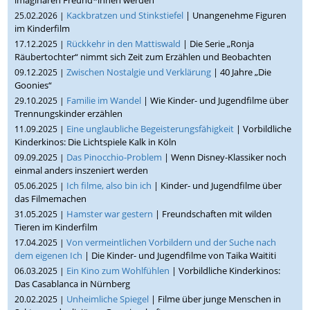
Kackbratzen und Stinkstiefel
| Unangenehme Figuren
25.02.2026 |
im Kinderfilm
Rückkehr in den Mattiswald
| Die Serie „Ronja
17.12.2025 |
Räubertochter“ nimmt sich Zeit zum Erzählen und Beobachten
Zwischen Nostalgie und Verklärung
| 40 Jahre „Die
09.12.2025 |
Goonies“
Familie im Wandel
| Wie Kinder- und Jugendfilme über
29.10.2025 |
Trennungskinder erzählen
Eine unglaubliche Begeisterungsfähigkeit
| Vorbildliche
11.09.2025 |
Kinderkinos: Die Lichtspiele Kalk in Köln
Das Pinocchio-Problem
| Wenn Disney-Klassiker noch
09.09.2025 |
einmal anders inszeniert werden
Ich filme, also bin ich
| Kinder- und Jugendfilme über
05.06.2025 |
das Filmemachen
Hamster war gestern
| Freundschaften mit wilden
31.05.2025 |
Tieren im Kinderfilm
Von vermeintlichen Vorbildern und der Suche nach
17.04.2025 |
dem eigenen Ich
| Die Kinder- und Jugendfilme von Taika Waititi
Ein Kino zum Wohlfühlen
| Vorbildliche Kinderkinos:
06.03.2025 |
Das Casablanca in Nürnberg
Unheimliche Spiegel
| Filme über junge Menschen in
20.02.2025 |