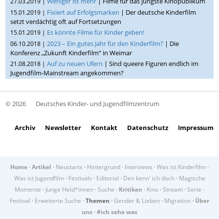
Weniger ist mehr
| Filme für das jüngste Kinopublikum
27.03.2019 |
Fixiert auf Erfolgsmarken
| Der deutsche Kinderfilm
15.01.2019 |
setzt verdächtig oft auf Fortsetzungen
Es könnte Filme für Kinder geben!
15.01.2019 |
2023 – Ein gutes Jahr für den Kinderfilm?
| Die
06.10.2018 |
Konferenz „Zukunft Kinderfilm“ in Weimar
Auf zu neuen Ufern
| Sind queere Figuren endlich im
21.08.2018 |
Jugendfilm-Mainstream angekommen?
© 2026
Deutsches Kinder- und Jugendfilmzentrum
Archiv
Newsletter
Kontakt
Datenschutz
Impressum
Home
·
Artikel
·
Neustarts
·
Hintergrund
·
Interviews
·
Was ist Kinderfilm
·
Was ist Jugendfilm
·
Festivals
·
Editorial
·
Den kenn' ich doch
·
Magische
Momente
·
Junge Held*innen
·
Suche
·
Kritiken
·
Kino
·
Stream
·
Serie
·
Festival
·
Erweiterte Suche
·
Themen
·
Gender & Lieben
·
Migration
·
Über
uns
·
#ich sehe was