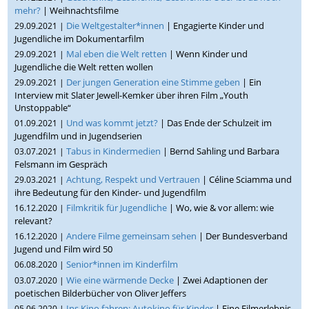
mehr?
| Weihnachtsfilme
Die Weltgestalter*innen
| Engagierte Kinder und
29.09.2021 |
Jugendliche im Dokumentarfilm
Mal eben die Welt retten
| Wenn Kinder und
29.09.2021 |
Jugendliche die Welt retten wollen
Der jungen Generation eine Stimme geben
| Ein
29.09.2021 |
Interview mit Slater Jewell-Kemker über ihren Film „Youth
Unstoppable“
Und was kommt jetzt?
| Das Ende der Schulzeit im
01.09.2021 |
Jugendfilm und in Jugendserien
Tabus in Kindermedien
| Bernd Sahling und Barbara
03.07.2021 |
Felsmann im Gespräch
Achtung, Respekt und Vertrauen
| Céline Sciamma und
29.03.2021 |
ihre Bedeutung für den Kinder- und Jugendfilm
Filmkritik für Jugendliche
| Wo, wie & vor allem: wie
16.12.2020 |
relevant?
Andere Filme gemeinsam sehen
| Der Bundesverband
16.12.2020 |
Jugend und Film wird 50
Senior*innen im Kinderfilm
06.08.2020 |
Wie eine wärmende Decke
| Zwei Adaptionen der
03.07.2020 |
poetischen Bilderbücher von Oliver Jeffers
Ins Kino fahren: Autokino für Kinder
| Eine Filmerlebnis-
05.06.2020 |