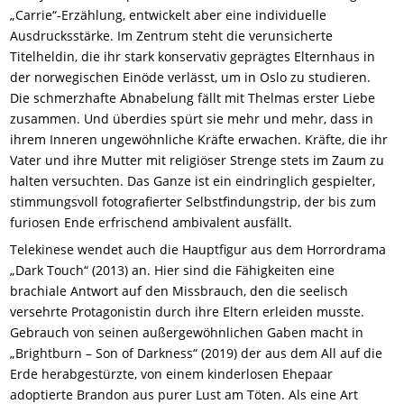
„Carrie“-Erzählung, entwickelt aber eine individuelle
Ausdrucksstärke. Im Zentrum steht die verunsicherte
Titelheldin, die ihr stark konservativ geprägtes Elternhaus in
der norwegischen Einöde verlässt, um in Oslo zu studieren.
Die schmerzhafte Abnabelung fällt mit Thelmas erster Liebe
zusammen. Und überdies spürt sie mehr und mehr, dass in
ihrem Inneren ungewöhnliche Kräfte erwachen. Kräfte, die ihr
Vater und ihre Mutter mit religiöser Strenge stets im Zaum zu
halten versuchten. Das Ganze ist ein eindringlich gespielter,
stimmungsvoll fotografierter Selbstfindungstrip, der bis zum
furiosen Ende erfrischend ambivalent ausfällt.
Telekinese wendet auch die Hauptfigur aus dem Horrordrama
„Dark Touch“ (2013) an. Hier sind die Fähigkeiten eine
brachiale Antwort auf den Missbrauch, den die seelisch
versehrte Protagonistin durch ihre Eltern erleiden musste.
Gebrauch von seinen außergewöhnlichen Gaben macht in
„Brightburn – Son of Darkness“ (2019) der aus dem All auf die
Erde herabgestürzte, von einem kinderlosen Ehepaar
adoptierte Brandon aus purer Lust am Töten. Als eine Art