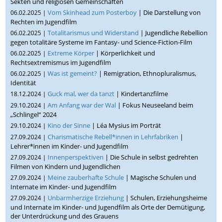
Sekten und religiösen Gemeinschaften
Vom Skinhead zum Posterboy
| Die Darstellung von
06.02.2025 |
Rechten im Jugendfilm
Totalitarismus und Widerstand
| Jugendliche Rebellion
06.02.2025 |
gegen totalitäre Systeme im Fantasy- und Science-Fiction-Film
Extreme Körper
| Körperlichkeit und
06.02.2025 |
Rechtsextremismus im Jugendfilm
Was ist gemeint?
| Remigration, Ethnopluralismus,
06.02.2025 |
Identität
Guck mal, wer da tanzt
| Kindertanzfilme
18.12.2024 |
Am Anfang war der Wal
| Fokus Neuseeland beim
29.10.2024 |
„Schlingel“ 2024
Kino der Sinne
| Léa Mysius im Porträt
29.10.2024 |
Charismatische Rebell*innen in Lehrfabriken
|
27.09.2024 |
Lehrer*innen im Kinder- und Jugendfilm
Innenperspektiven
| Die Schule in selbst gedrehten
27.09.2024 |
Filmen von Kindern und Jugendlichen
Meine zauberhafte Schule
| Magische Schulen und
27.09.2024 |
Internate im Kinder- und Jugendfilm
Unbarmherzige Erziehung
| Schulen, Erziehungsheime
27.09.2024 |
und Internate im Kinder- und Jugendfilm als Orte der Demütigung,
der Unterdrückung und des Grauens