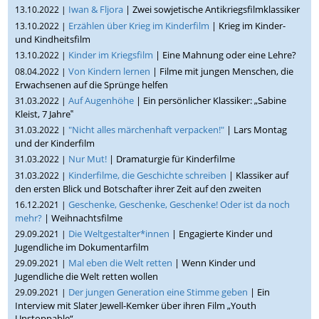
Iwan & Fljora
| Zwei sowjetische Antikriegsfilmklassiker
13.10.2022 |
Erzählen über Krieg im Kinderfilm
| Krieg im Kinder-
13.10.2022 |
und Kindheitsfilm
Kinder im Kriegsfilm
| Eine Mahnung oder eine Lehre?
13.10.2022 |
Von Kindern lernen
| Filme mit jungen Menschen, die
08.04.2022 |
Erwachsenen auf die Sprünge helfen
Auf Augenhöhe
| Ein persönlicher Klassiker: „Sabine
31.03.2022 |
Kleist, 7 Jahre‟
"Nicht alles märchenhaft verpacken!"
| Lars Montag
31.03.2022 |
und der Kinderfilm
Nur Mut!
| Dramaturgie für Kinderfilme
31.03.2022 |
Kinderfilme, die Geschichte schreiben
| Klassiker auf
31.03.2022 |
den ersten Blick und Botschafter ihrer Zeit auf den zweiten
Geschenke, Geschenke, Geschenke! Oder ist da noch
16.12.2021 |
mehr?
| Weihnachtsfilme
Die Weltgestalter*innen
| Engagierte Kinder und
29.09.2021 |
Jugendliche im Dokumentarfilm
Mal eben die Welt retten
| Wenn Kinder und
29.09.2021 |
Jugendliche die Welt retten wollen
Der jungen Generation eine Stimme geben
| Ein
29.09.2021 |
Interview mit Slater Jewell-Kemker über ihren Film „Youth
Unstoppable“