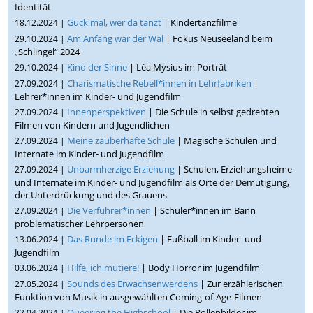
Identität
Guck mal, wer da tanzt
| Kindertanzfilme
18.12.2024 |
Am Anfang war der Wal
| Fokus Neuseeland beim
29.10.2024 |
„Schlingel“ 2024
Kino der Sinne
| Léa Mysius im Porträt
29.10.2024 |
Charismatische Rebell*innen in Lehrfabriken
|
27.09.2024 |
Lehrer*innen im Kinder- und Jugendfilm
Innenperspektiven
| Die Schule in selbst gedrehten
27.09.2024 |
Filmen von Kindern und Jugendlichen
Meine zauberhafte Schule
| Magische Schulen und
27.09.2024 |
Internate im Kinder- und Jugendfilm
Unbarmherzige Erziehung
| Schulen, Erziehungsheime
27.09.2024 |
und Internate im Kinder- und Jugendfilm als Orte der Demütigung,
der Unterdrückung und des Grauens
Die Verführer*innen
| Schüler*innen im Bann
27.09.2024 |
problematischer Lehrpersonen
Das Runde im Eckigen
| Fußball im Kinder- und
13.06.2024 |
Jugendfilm
Hilfe, ich mutiere!
| Body Horror im Jugendfilm
03.06.2024 |
Sounds des Erwachsenwerdens
| Zur erzählerischen
27.05.2024 |
Funktion von Musik in ausgewählten Coming-of-Age-Filmen
Queering the Highschool
| Die Rollenbilder im
22.04.2024 |