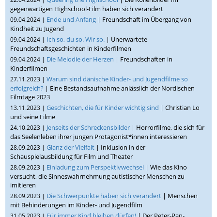
gegenwärtigen Highschool-Film haben sich verändert
Ende und Anfang
| Freundschaft im Übergang von
09.04.2024 |
Kindheit zu Jugend
Ich so, du so. Wir so.
| Unerwartete
09.04.2024 |
Freundschaftsgeschichten in Kinderfilmen
Die Melodie der Herzen
| Freundschaften in
09.04.2024 |
Kinderfilmen
Warum sind dänische Kinder- und Jugendfilme so
27.11.2023 |
erfolgreich?
| Eine Bestandsaufnahme anlässlich der Nordischen
Filmtage 2023
Geschichten, die für Kinder wichtig sind
| Christian Lo
13.11.2023 |
und seine Filme
Jenseits der Schreckensbilder
| Horrorfilme, die sich für
24.10.2023 |
das Seelenleben ihrer jungen Protagonist*innen interessieren
Glanz der Vielfalt
| Inklusion in der
28.09.2023 |
Schauspielausbildung für Film und Theater
Einladung zum Perspektivwechsel
| Wie das Kino
28.09.2023 |
versucht, die Sinneswahrnehmung autistischer Menschen zu
imitieren
Die Schwerpunkte haben sich verändert
| Menschen
28.09.2023 |
mit Behinderungen im Kinder- und Jugendfilm
Für immer Kind bleiben dürfen!
| Der Peter-Pan-
31.05.2023 |