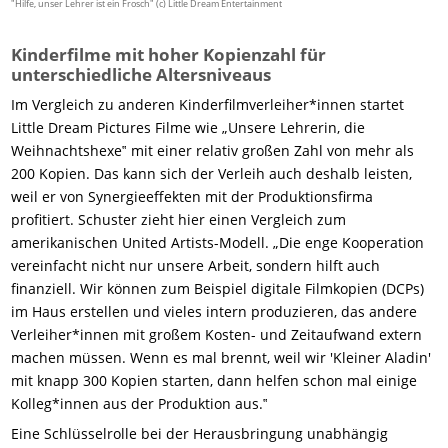
"Hilfe, unser Lehrer ist ein Frosch" (c) Little Dream Entertainment
Kinderfilme mit hoher Kopienzahl für
unterschiedliche Altersniveaus
Im Vergleich zu anderen Kinderfilmverleiher*innen startet
Little Dream Pictures Filme wie „Unsere Lehrerin, die
Weihnachtshexe‟ mit einer relativ großen Zahl von mehr als
200 Kopien. Das kann sich der Verleih auch deshalb leisten,
weil er von Synergieeffekten mit der Produktionsfirma
profitiert. Schuster zieht hier einen Vergleich zum
amerikanischen United Artists-Modell. „Die enge Kooperation
vereinfacht nicht nur unsere Arbeit, sondern hilft auch
finanziell. Wir können zum Beispiel digitale Filmkopien (DCPs)
im Haus erstellen und vieles intern produzieren, das andere
Verleiher*innen mit großem Kosten- und Zeitaufwand extern
machen müssen. Wenn es mal brennt, weil wir 'Kleiner Aladin'
mit knapp 300 Kopien starten, dann helfen schon mal einige
Kolleg*innen aus der Produktion aus.‟
Eine Schlüsselrolle bei der Herausbringung unabhängig