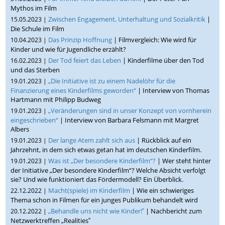
Mythos im Film
Zwischen Engagement, Unterhaltung und Sozialkritik
|
15.05.2023 |
Die Schule im Film
Das Prinzip Hoffnung
| Filmvergleich: Wie wird für
10.04.2023 |
Kinder und wie für Jugendliche erzählt?
Der Tod feiert das Leben
| Kinderfilme über den Tod
16.02.2023 |
und das Sterben
„Die Initiative ist zu einem Nadelöhr für die
19.01.2023 |
Finanzierung eines Kinderfilms geworden“
| Interview von Thomas
Hartmann mit Philipp Budweg
„Veränderungen sind in unser Konzept von vornherein
19.01.2023 |
eingeschrieben“
| Interview von Barbara Felsmann mit Margret
Albers
Der lange Atem zahlt sich aus
| Rückblick auf ein
19.01.2023 |
Jahrzehnt, in dem sich etwas getan hat im deutschen Kinderfilm.
Was ist „Der besondere Kinderfilm“?
| Wer steht hinter
19.01.2023 |
der Initiative „Der besondere Kinderfilm“? Welche Absicht verfolgt
sie? Und wie funktioniert das Fördermodell? Ein Überblick.
Macht(spiele) im Kinderfilm
| Wie ein schwieriges
22.12.2022 |
Thema schon in Filmen für ein junges Publikum behandelt wird
„Behandle uns nicht wie Kinder!‟
| Nachbericht zum
20.12.2022 |
Netzwerktreffen „Realities‟