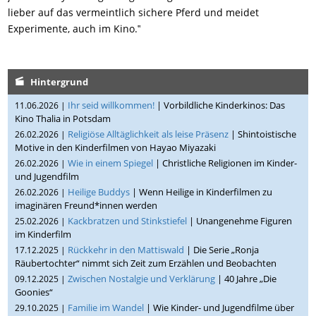
lieber auf das vermeintlich sichere Pferd und meidet
Experimente, auch im Kino.‟
Hintergrund
Ihr seid willkommen!
| Vorbildliche Kinderkinos: Das
11.06.2026 |
Kino Thalia in Potsdam
Religiöse Alltäglichkeit als leise Präsenz
| Shintoistische
26.02.2026 |
Motive in den Kinderfilmen von Hayao Miyazaki
Wie in einem Spiegel
| Christliche Religionen im Kinder-
26.02.2026 |
und Jugendfilm
Heilige Buddys
| Wenn Heilige in Kinderfilmen zu
26.02.2026 |
imaginären Freund*innen werden
Kackbratzen und Stinkstiefel
| Unangenehme Figuren
25.02.2026 |
im Kinderfilm
Rückkehr in den Mattiswald
| Die Serie „Ronja
17.12.2025 |
Räubertochter“ nimmt sich Zeit zum Erzählen und Beobachten
Zwischen Nostalgie und Verklärung
| 40 Jahre „Die
09.12.2025 |
Goonies“
Familie im Wandel
| Wie Kinder- und Jugendfilme über
29.10.2025 |