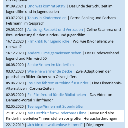
Und was kommt jetzt?
| Das Ende der Schulzeit im
01.09.2021 |
Jugendfilm und in Jugendserien
Tabus in Kindermedien
| Bernd Sahling und Barbara
03.07.2021 |
Felsmann im Gespräch
Achtung, Respekt und Vertrauen
| Céline Sciamma und
29.03.2021 |
ihre Bedeutung für den Kinder- und Jugendfilm
Filmkritik für Jugendliche
| Wo, wie & vor allem: wie
16.12.2020 |
relevant?
Andere Filme gemeinsam sehen
| Der Bundesverband
16.12.2020 |
Jugend und Film wird 50
Senior*innen im Kinderfilm
06.08.2020 |
Wie eine wärmende Decke
| Zwei Adaptionen der
03.07.2020 |
poetischen Bilderbücher von Oliver Jeffers
Ins Kino fahren: Autokino für Kinder
| Eine Filmerlebnis-
05.06.2020 |
Alternative in Corona-Zeiten
Ein Filmfreund für die Bibliotheken
| Das Video-on-
02.05.2020 |
Demand-Portal "Filmfriend"
Teenager*innen mit Superkräften
02.05.2020 |
Mit Herzblut für wunderbare Filme
| Neue und alte
21.01.2020 |
Kinderfilmverleiher*innen stehen vor großen Herausforderungen
„Ich bin der wolkenlose Himmel“
| Die jungen
22.12.2019 |