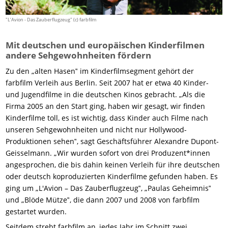
"L’Avion - Das Zauberflugzeug" (c) farbfilm
Mit deutschen und europäischen Kinderfilmen
andere Sehgewohnheiten fördern
Zu den „alten Hasen‟ im Kinderfilmsegment gehört der
farbfilm Verleih aus Berlin. Seit 2007 hat er etwa 40 Kinder-
und Jugendfilme in die deutschen Kinos gebracht. „Als die
Firma 2005 an den Start ging, haben wir gesagt, wir finden
Kinderfilme toll, es ist wichtig, dass Kinder auch Filme nach
unseren Sehgewohnheiten und nicht nur Hollywood-
Produktionen sehen‟, sagt Geschäftsführer Alexandre Dupont-
Geisselmann. „Wir wurden sofort von drei Produzent*innen
angesprochen, die bis dahin keinen Verleih für ihre deutschen
oder deutsch koproduzierten Kinderfilme gefunden haben. Es
ging um „L'Avion – Das Zauberflugzeug‟, „Paulas Geheimnis‟
und „Blöde Mütze‟, die dann 2007 und 2008 von farbfilm
gestartet wurden.
Seitdem strebt farbfilm an, jedes Jahr im Schnitt zwei