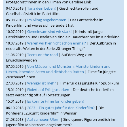
Protagonist*innen in den Filmen von Caroline Link
Tanz dein Leben!
| Geschlechterrollen und
04.10.2019 |
Gesellschaftskritik im Ballettfilm
Im Alltag angekommen
| Das Fantastische im
05.08.2019 |
Kinderfilm und wie es sich verändert hat
Gemeinsam sind wir stark!
| Krimis mit jungen
10.07.2019 |
Detektivinnen und Detektiven sind ein Dauerbrenner im Kinderkino
Waren wir hier nicht schon einmal?
| Der Aufbruch in
10.07.2019 |
neue, alte Welten in der Serie „Stranger Things“
Teens on the road
| Auf dem Weg zum
11.06.2019 |
Erwachsenwerden
Von Mäusen und Monstern, Monsterkindern und
07.05.2019 |
Hexen, lebenden Ästen und diebischen Ratten
| Filme für jüngste
Zuschauer*innen
Weniger ist mehr
| Filme für das jüngste Kinopublikum
27.03.2019 |
Fixiert auf Erfolgsmarken
| Der deutsche Kinderfilm
15.01.2019 |
setzt verdächtig oft auf Fortsetzungen
Es könnte Filme für Kinder geben!
15.01.2019 |
2023 – Ein gutes Jahr für den Kinderfilm?
| Die
06.10.2018 |
Konferenz „Zukunft Kinderfilm“ in Weimar
Auf zu neuen Ufern
| Sind queere Figuren endlich im
21.08.2018 |
Jugendfilm-Mainstream angekommen?