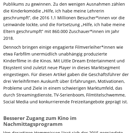
Publikums zu gewinnen. Zu den wenigen Ausnahmen zählen
die Kinderkomödie „Hilfe, ich habe meine Lehrerin
geschrumpft‟, die 2016 1,1 Millionen Besucher*innen vor die
Leinwände lockte, und die Fortsetzung „Hilfe, ich habe meine
Eltern geschrumpft‟ mit 860.000 Zuschauer*innen im Jahr
2018.
Dennoch bringen einige engagierte Filmverleiher*innen wie
etwa Farbfilm unermüdlich unabhängig produzierte
Kinderfilme in die Kinos. Mit Little Dream Entertainment und
Eksystent sind zuletzt neue Player in dieses Marktsegment
eingestiegen. Für diesen Artikel gaben die Geschäftsführer der
drei Verleihfirmen Auskunft über Erfahrungen, Motivationen,
Probleme und Ziele in einem schwierigen Marktumfeld, das
durch Streamingdienste, TV-Serienboom, Filmtitelschwemme,
Social Media und konkurrierende Freizeitangebote geprägt ist.
Besserer Zugang zum Kino im
Nachmittagsprogramm
Von derartigen Hemmnissen lässt sich der 2015 gegründete