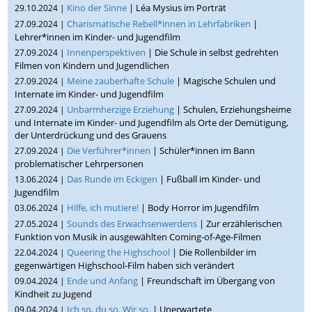
Kino der Sinne
| Léa Mysius im Porträt
29.10.2024 |
Charismatische Rebell*innen in Lehrfabriken
|
27.09.2024 |
Lehrer*innen im Kinder- und Jugendfilm
Innenperspektiven
| Die Schule in selbst gedrehten
27.09.2024 |
Filmen von Kindern und Jugendlichen
Meine zauberhafte Schule
| Magische Schulen und
27.09.2024 |
Internate im Kinder- und Jugendfilm
Unbarmherzige Erziehung
| Schulen, Erziehungsheime
27.09.2024 |
und Internate im Kinder- und Jugendfilm als Orte der Demütigung,
der Unterdrückung und des Grauens
Die Verführer*innen
| Schüler*innen im Bann
27.09.2024 |
problematischer Lehrpersonen
Das Runde im Eckigen
| Fußball im Kinder- und
13.06.2024 |
Jugendfilm
Hilfe, ich mutiere!
| Body Horror im Jugendfilm
03.06.2024 |
Sounds des Erwachsenwerdens
| Zur erzählerischen
27.05.2024 |
Funktion von Musik in ausgewählten Coming-of-Age-Filmen
Queering the Highschool
| Die Rollenbilder im
22.04.2024 |
gegenwärtigen Highschool-Film haben sich verändert
Ende und Anfang
| Freundschaft im Übergang von
09.04.2024 |
Kindheit zu Jugend
Ich so, du so. Wir so.
| Unerwartete
09.04.2024 |