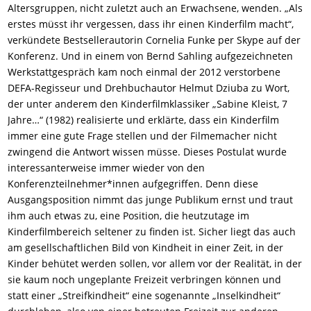
Altersgruppen, nicht zuletzt auch an Erwachsene, wenden. „Als
erstes müsst ihr vergessen, dass ihr einen Kinderfilm macht“,
verkündete Bestsellerautorin Cornelia Funke per Skype auf der
Konferenz. Und in einem von Bernd Sahling aufgezeichneten
Werkstattgespräch kam noch einmal der 2012 verstorbene
DEFA-Regisseur und Drehbuchautor Helmut Dziuba zu Wort,
der unter anderem den Kinderfilmklassiker „Sabine Kleist, 7
Jahre…“ (1982) realisierte und erklärte, dass ein Kinderfilm
immer eine gute Frage stellen und der Filmemacher nicht
zwingend die Antwort wissen müsse. Dieses Postulat wurde
interessanterweise immer wieder von den
Konferenzteilnehmer*innen aufgegriffen. Denn diese
Ausgangsposition nimmt das junge Publikum ernst und traut
ihm auch etwas zu, eine Position, die heutzutage im
Kinderfilmbereich seltener zu finden ist. Sicher liegt das auch
am gesellschaftlichen Bild von Kindheit in einer Zeit, in der
Kinder behütet werden sollen, vor allem vor der Realität, in der
sie kaum noch ungeplante Freizeit verbringen können und
statt einer „Streifkindheit“ eine sogenannte „Inselkindheit“