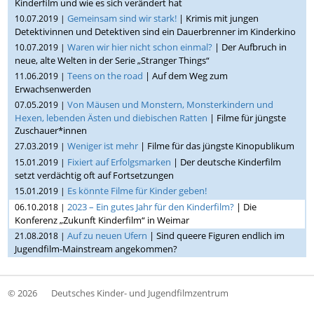
Kinderfilm und wie es sich verändert hat
Gemeinsam sind wir stark!
| Krimis mit jungen
10.07.2019 |
Detektivinnen und Detektiven sind ein Dauerbrenner im Kinderkino
Waren wir hier nicht schon einmal?
| Der Aufbruch in
10.07.2019 |
neue, alte Welten in der Serie „Stranger Things“
Teens on the road
| Auf dem Weg zum
11.06.2019 |
Erwachsenwerden
Von Mäusen und Monstern, Monsterkindern und
07.05.2019 |
Hexen, lebenden Ästen und diebischen Ratten
| Filme für jüngste
Zuschauer*innen
Weniger ist mehr
| Filme für das jüngste Kinopublikum
27.03.2019 |
Fixiert auf Erfolgsmarken
| Der deutsche Kinderfilm
15.01.2019 |
setzt verdächtig oft auf Fortsetzungen
Es könnte Filme für Kinder geben!
15.01.2019 |
2023 – Ein gutes Jahr für den Kinderfilm?
| Die
06.10.2018 |
Konferenz „Zukunft Kinderfilm“ in Weimar
Auf zu neuen Ufern
| Sind queere Figuren endlich im
21.08.2018 |
Jugendfilm-Mainstream angekommen?
© 2026
Deutsches Kinder- und Jugendfilmzentrum