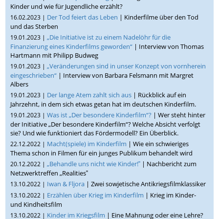
Kinder und wie für Jugendliche erzählt?
Der Tod feiert das Leben
| Kinderfilme über den Tod
16.02.2023 |
und das Sterben
„Die Initiative ist zu einem Nadelöhr für die
19.01.2023 |
Finanzierung eines Kinderfilms geworden“
| Interview von Thomas
Hartmann mit Philipp Budweg
„Veränderungen sind in unser Konzept von vornherein
19.01.2023 |
eingeschrieben“
| Interview von Barbara Felsmann mit Margret
Albers
Der lange Atem zahlt sich aus
| Rückblick auf ein
19.01.2023 |
Jahrzehnt, in dem sich etwas getan hat im deutschen Kinderfilm.
Was ist „Der besondere Kinderfilm“?
| Wer steht hinter
19.01.2023 |
der Initiative „Der besondere Kinderfilm“? Welche Absicht verfolgt
sie? Und wie funktioniert das Fördermodell? Ein Überblick.
Macht(spiele) im Kinderfilm
| Wie ein schwieriges
22.12.2022 |
Thema schon in Filmen für ein junges Publikum behandelt wird
„Behandle uns nicht wie Kinder!‟
| Nachbericht zum
20.12.2022 |
Netzwerktreffen „Realities‟
Iwan & Fljora
| Zwei sowjetische Antikriegsfilmklassiker
13.10.2022 |
Erzählen über Krieg im Kinderfilm
| Krieg im Kinder-
13.10.2022 |
und Kindheitsfilm
Kinder im Kriegsfilm
| Eine Mahnung oder eine Lehre?
13.10.2022 |