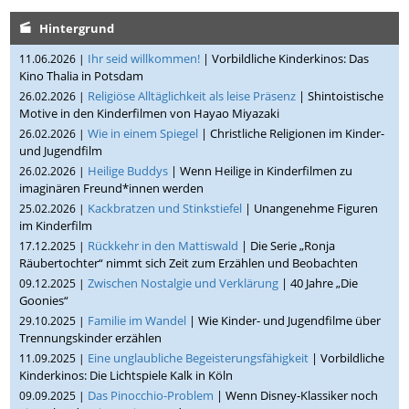
Hintergrund
Ihr seid willkommen!
| Vorbildliche Kinderkinos: Das
11.06.2026 |
Kino Thalia in Potsdam
Religiöse Alltäglichkeit als leise Präsenz
| Shintoistische
26.02.2026 |
Motive in den Kinderfilmen von Hayao Miyazaki
Wie in einem Spiegel
| Christliche Religionen im Kinder-
26.02.2026 |
und Jugendfilm
Heilige Buddys
| Wenn Heilige in Kinderfilmen zu
26.02.2026 |
imaginären Freund*innen werden
Kackbratzen und Stinkstiefel
| Unangenehme Figuren
25.02.2026 |
im Kinderfilm
Rückkehr in den Mattiswald
| Die Serie „Ronja
17.12.2025 |
Räubertochter“ nimmt sich Zeit zum Erzählen und Beobachten
Zwischen Nostalgie und Verklärung
| 40 Jahre „Die
09.12.2025 |
Goonies“
Familie im Wandel
| Wie Kinder- und Jugendfilme über
29.10.2025 |
Trennungskinder erzählen
Eine unglaubliche Begeisterungsfähigkeit
| Vorbildliche
11.09.2025 |
Kinderkinos: Die Lichtspiele Kalk in Köln
Das Pinocchio-Problem
| Wenn Disney-Klassiker noch
09.09.2025 |