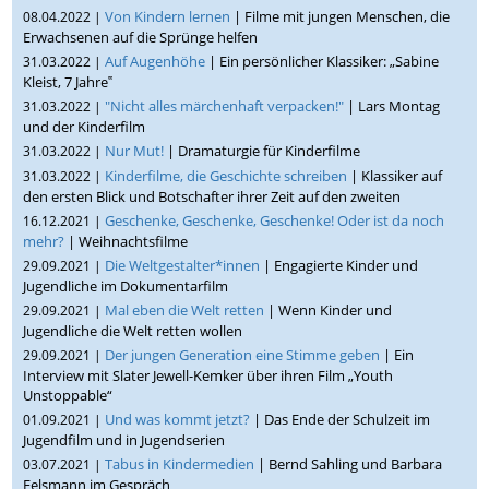
Von Kindern lernen
| Filme mit jungen Menschen, die
08.04.2022 |
Erwachsenen auf die Sprünge helfen
Auf Augenhöhe
| Ein persönlicher Klassiker: „Sabine
31.03.2022 |
Kleist, 7 Jahre‟
"Nicht alles märchenhaft verpacken!"
| Lars Montag
31.03.2022 |
und der Kinderfilm
Nur Mut!
| Dramaturgie für Kinderfilme
31.03.2022 |
Kinderfilme, die Geschichte schreiben
| Klassiker auf
31.03.2022 |
den ersten Blick und Botschafter ihrer Zeit auf den zweiten
Geschenke, Geschenke, Geschenke! Oder ist da noch
16.12.2021 |
mehr?
| Weihnachtsfilme
Die Weltgestalter*innen
| Engagierte Kinder und
29.09.2021 |
Jugendliche im Dokumentarfilm
Mal eben die Welt retten
| Wenn Kinder und
29.09.2021 |
Jugendliche die Welt retten wollen
Der jungen Generation eine Stimme geben
| Ein
29.09.2021 |
Interview mit Slater Jewell-Kemker über ihren Film „Youth
Unstoppable“
Und was kommt jetzt?
| Das Ende der Schulzeit im
01.09.2021 |
Jugendfilm und in Jugendserien
Tabus in Kindermedien
| Bernd Sahling und Barbara
03.07.2021 |
Felsmann im Gespräch