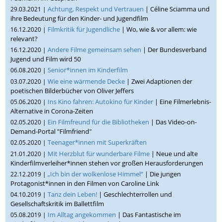
Achtung, Respekt und Vertrauen
| Céline Sciamma und
29.03.2021 |
ihre Bedeutung für den Kinder- und Jugendfilm
Filmkritik für Jugendliche
| Wo, wie & vor allem: wie
16.12.2020 |
relevant?
Andere Filme gemeinsam sehen
| Der Bundesverband
16.12.2020 |
Jugend und Film wird 50
Senior*innen im Kinderfilm
06.08.2020 |
Wie eine wärmende Decke
| Zwei Adaptionen der
03.07.2020 |
poetischen Bilderbücher von Oliver Jeffers
Ins Kino fahren: Autokino für Kinder
| Eine Filmerlebnis-
05.06.2020 |
Alternative in Corona-Zeiten
Ein Filmfreund für die Bibliotheken
| Das Video-on-
02.05.2020 |
Demand-Portal "Filmfriend"
Teenager*innen mit Superkräften
02.05.2020 |
Mit Herzblut für wunderbare Filme
| Neue und alte
21.01.2020 |
Kinderfilmverleiher*innen stehen vor großen Herausforderungen
„Ich bin der wolkenlose Himmel“
| Die jungen
22.12.2019 |
Protagonist*innen in den Filmen von Caroline Link
Tanz dein Leben!
| Geschlechterrollen und
04.10.2019 |
Gesellschaftskritik im Ballettfilm
Im Alltag angekommen
| Das Fantastische im
05.08.2019 |