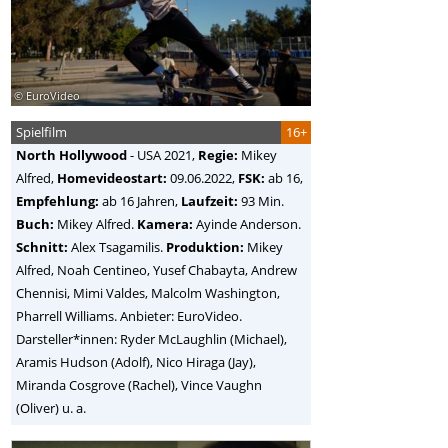
© EuroVideo
Spielfilm
16+
North Hollywood
-
USA
2021,
Regie:
Mikey
Alfred
,
Homevideostart:
09.06.2022,
FSK:
ab 16,
Empfehlung:
ab 16 Jahren,
Laufzeit:
93 Min.
Buch:
Mikey Alfred.
Kamera:
Ayinde Anderson.
Schnitt:
Alex Tsagamilis.
Produktion:
Mikey
Alfred, Noah Centineo, Yusef Chabayta, Andrew
Chennisi, Mimi Valdes, Malcolm Washington,
Pharrell Williams. Anbieter: EuroVideo.
Darsteller*innen: Ryder McLaughlin (Michael),
Aramis Hudson (Adolf), Nico Hiraga (Jay),
Miranda Cosgrove (Rachel), Vince Vaughn
(Oliver) u. a.