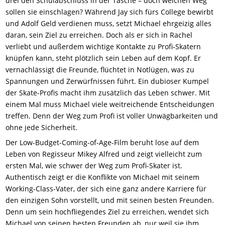
drei den Schulabschluss in der Tasche – doch welchen Weg
sollen sie einschlagen? Während Jay sich fürs College bewirbt
und Adolf Geld verdienen muss, setzt Michael ehrgeizig alles
daran, sein Ziel zu erreichen. Doch als er sich in Rachel
verliebt und außerdem wichtige Kontakte zu Profi-Skatern
knüpfen kann, steht plötzlich sein Leben auf dem Kopf. Er
vernachlässigt die Freunde, flüchtet in Notlügen, was zu
Spannungen und Zerwürfnissen führt. Ein dubioser Kumpel
der Skate-Profis macht ihm zusätzlich das Leben schwer. Mit
einem Mal muss Michael viele weitreichende Entscheidungen
treffen. Denn der Weg zum Profi ist voller Unwägbarkeiten und
ohne jede Sicherheit.
Der Low-Budget-Coming-of-Age-Film beruht lose auf dem
Leben von Regisseur Mikey Alfred und zeigt vielleicht zum
ersten Mal, wie schwer der Weg zum Profi-Skater ist.
Authentisch zeigt er die Konflikte von Michael mit seinem
Working-Class-Vater, der sich eine ganz andere Karriere für
den einzigen Sohn vorstellt, und mit seinen besten Freunden.
Denn um sein hochfliegendes Ziel zu erreichen, wendet sich
Michael von seinen besten Freunden ab, nur weil sie ihm