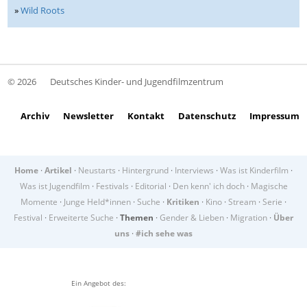
»
Wild Roots
© 2026
Deutsches Kinder- und Jugendfilmzentrum
Archiv
Newsletter
Kontakt
Datenschutz
Impressum
Home
·
Artikel
·
Neustarts
·
Hintergrund
·
Interviews
·
Was ist Kinderfilm
·
Was ist Jugendfilm
·
Festivals
·
Editorial
·
Den kenn' ich doch
·
Magische
Momente
·
Junge Held*innen
·
Suche
·
Kritiken
·
Kino
·
Stream
·
Serie
·
Festival
·
Erweiterte Suche
·
Themen
·
Gender & Lieben
·
Migration
·
Über
uns
·
#ich sehe was
Ein Angebot des: