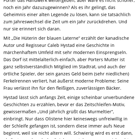
Porter das Handwerk weitergeben; aber wäre es nicht schöner,
noch ein Jahr dazuzugewinnen? Als es ihr gelingt, das
Geheimnis einer alten Legende zu lösen, kann sie tatsächlich
zum Jahreswechsel die Zeit um ein Jahr zurückdrehe
n. U
nd
nur sie erinnert sich daran.
Mit „Die Hüterin der blauen Laterne“ erzählt der kanadische
Autor und Regisseur Caleb Hystad eine Geschichte in
märchenhaftem Umfeld mit sehr modernen Einsprengseln.
Das Dorf ist mittelalterlich-einfach, aber Porters Mutter ist
ganz selbstverständlich Mitglied im Stadtrat, und auch der
örtliche Spieler, der sein ganzes Geld beim (sehr niedlichen)
Ferkelrennen verliert, hat äußerst moderne Probleme: Seine
Frau verlässt ihn für den fleißigen, zuverlässigen Bäcker.
Hystad lässt sich anfangs Zeit, einige scheinbar unverbundene
Geschichten zu erzählen, bevor er
das Zeitschleifen-Motiv,
gewissermaßen „Und jährlich grüßt das Murmeltier“,
einbringt. Nur dass Olistene hier keineswegs unfreiwillig in
der Schleife gefangen ist, sondern diese immer aufs Neue
beginnt, weil sie nicht altern
will
. Schwierig wird es erst dann,