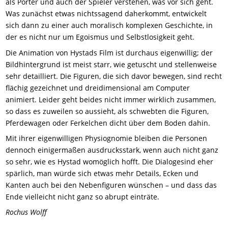
als Porter und auch der Spieler verstehen, was vor sich geht.
Was zunächst etwas nichtssagend daherkommt, entwickelt
sich dann zu einer auch moralisch komplexen Geschichte,
in
der es
nicht nur um Egoismus und Selbstlosigkeit
geht
.
Die Animation von Hystads Film ist durchaus eigenwillig; der
Bildhintergrund ist meist starr, wie getuscht und stellenweise
sehr detailliert. Die Figuren, die sich davor bewegen, sind recht
flächig gezeichnet und dreidimensional am Computer
animiert. Leider geht beides nicht immer wirklich zusammen,
so dass es zuweilen so aussieht, als schwebten die Figuren,
Pferdewagen oder Ferkelchen dicht über dem Boden dahin.
Mit ihrer eigenwilligen Physiognomie bleiben die Personen
dennoch einigermaßen ausdrucksstark, wenn auch nicht ganz
so sehr, wie es Hystad womöglich hofft.
D
ie Dialoge
sind eher
spärlich, man würde sich etwas mehr Details, Ecken und
Kanten auch bei den Nebenfiguren wünschen – und dass das
Ende vielleicht nicht ganz so abrupt einträte.
Rochus Wolff