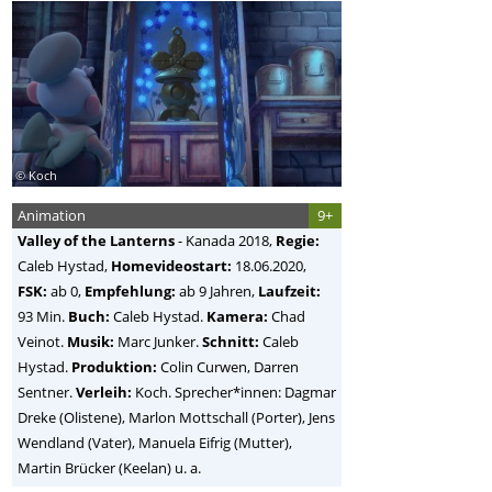
© Koch
Animation
9+
Valley of the Lanterns
-
Kanada
2018,
Regie:
Caleb Hystad
,
Homevideostart:
18.06.2020,
FSK:
ab 0,
Empfehlung:
ab 9 Jahren,
Laufzeit:
93 Min.
Buch:
Caleb Hystad.
Kamera:
Chad
Veinot.
Musik:
Marc Junker.
Schnitt:
Caleb
Hystad.
Produktion:
Colin Curwen, Darren
Sentner.
Verleih:
Koch. Sprecher*innen: Dagmar
Dreke (Olistene), Marlon Mottschall (Porter), Jens
Wendland (Vater), Manuela Eifrig (Mutter),
Martin Brücker (Keelan) u. a.