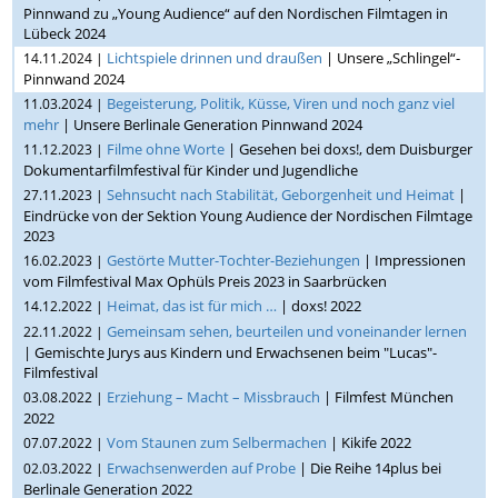
Pinnwand zu „Young Audience“ auf den Nordischen Filmtagen in
Lübeck 2024
Lichtspiele drinnen und draußen
| Unsere „Schlingel“-
14.11.2024 |
Pinnwand 2024
Begeisterung, Politik, Küsse, Viren und noch ganz viel
11.03.2024 |
mehr
| Unsere Berlinale Generation Pinnwand 2024
Filme ohne Worte
| Gesehen bei doxs!, dem Duisburger
11.12.2023 |
Dokumentarfilmfestival für Kinder und Jugendliche
Sehnsucht nach Stabilität, Geborgenheit und Heimat
|
27.11.2023 |
Eindrücke von der Sektion Young Audience der Nordischen Filmtage
2023
Gestörte Mutter-Tochter-Beziehungen
| Impressionen
16.02.2023 |
vom Filmfestival Max Ophüls Preis 2023 in Saarbrücken
Heimat, das ist für mich …
| doxs! 2022
14.12.2022 |
Gemeinsam sehen, beurteilen und voneinander lernen
22.11.2022 |
| Gemischte Jurys aus Kindern und Erwachsenen beim "Lucas"-
Filmfestival
Erziehung – Macht – Missbrauch
| Filmfest München
03.08.2022 |
2022
Vom Staunen zum Selbermachen
| Kikife 2022
07.07.2022 |
Erwachsenwerden auf Probe
| Die Reihe 14plus bei
02.03.2022 |
Berlinale Generation 2022