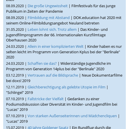
Die große Ungewissheit
| Filmfestivals für das junge
08.09.2020 |
Publikum in Zeiten der Pandemie
Filmbildung mit Abstand
| DOK.education hat 2020 mit
08.09.2020 |
seinem Online-Filmbildungsangebot Neuland betreten
Leben lohnt sich. Trotz allem
| Das Kinder- und
31.05.2020 |
Jugendfilmprogramm der 66. Internationalen Kurzfilmtage
Oberhausen 2020
Allein in einer komplizierten Welt
| Kinder haben es nur
24.03.2020 |
selten leicht im Programm von Generation Kplus bei der "Berlinale"
2020
Schaffen sie das?
| Widerständige Jugendliche im
24.03.2020 |
Programm von Generation 14plus bei der "Berlinale" 2020
Vertrauen auf die Bildsprache
| Neue Dokumentarfilme
03.12.2019 |
bei doxs! 2019
Gleichberechtigung als gelebte Utopie im Film
|
12.11.2019 |
"Schlingel" 2019
Fallstricke der Vielfalt
| Gedanken zu einer
07.10.2019 |
Podiumsdiskussion über Diversität im Kinder- und Jugendfilm bei
"Lucas" 2019
Von starken Außenseiterinnen und Mädchencliquen
|
07.10.2019 |
"Lucas" 2019
40 Jahre Goldener Spatz
| Ein Rundflug durch die
15.07.2019 |