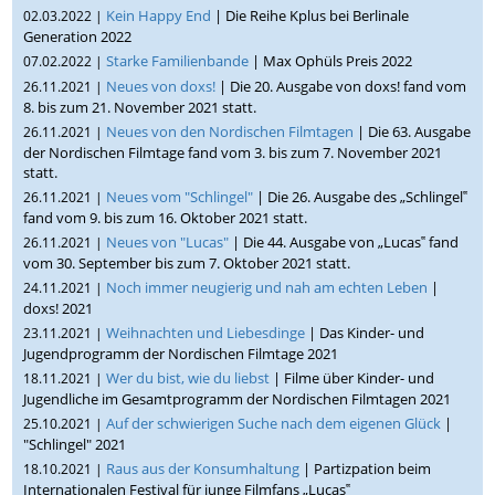
Kein Happy End
| Die Reihe Kplus bei Berlinale
02.03.2022 |
Generation 2022
Starke Familienbande
| Max Ophüls Preis 2022
07.02.2022 |
Neues von doxs!
| Die 20. Ausgabe von doxs! fand vom
26.11.2021 |
8. bis zum 21. November 2021 statt.
Neues von den Nordischen Filmtagen
| Die 63. Ausgabe
26.11.2021 |
der Nordischen Filmtage fand vom 3. bis zum 7. November 2021
statt.
Neues vom "Schlingel"
| Die 26. Ausgabe des „Schlingel‟
26.11.2021 |
fand vom 9. bis zum 16. Oktober 2021 statt.
Neues von "Lucas"
| Die 44. Ausgabe von „Lucas‟ fand
26.11.2021 |
vom 30. September bis zum 7. Oktober 2021 statt.
Noch immer neugierig und nah am echten Leben
|
24.11.2021 |
doxs! 2021
Weihnachten und Liebesdinge
| Das Kinder- und
23.11.2021 |
Jugendprogramm der Nordischen Filmtage 2021
Wer du bist, wie du liebst
| Filme über Kinder- und
18.11.2021 |
Jugendliche im Gesamtprogramm der Nordischen Filmtagen 2021
Auf der schwierigen Suche nach dem eigenen Glück
|
25.10.2021 |
"Schlingel" 2021
Raus aus der Konsumhaltung
| Partizpation beim
18.10.2021 |
Internationalen Festival für junge Filmfans „Lucas‟