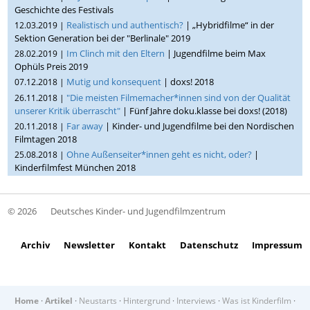
Geschichte des Festivals
Realistisch und authentisch?
| „Hybridfilme“ in der
12.03.2019 |
Sektion Generation bei der "Berlinale" 2019
Im Clinch mit den Eltern
| Jugendfilme beim Max
28.02.2019 |
Ophüls Preis 2019
Mutig und konsequent
| doxs! 2018
07.12.2018 |
"Die meisten Filmemacher*innen sind von der Qualität
26.11.2018 |
unserer Kritik überrascht"
| Fünf Jahre doku.klasse bei doxs! (2018)
Far away
| Kinder- und Jugendfilme bei den Nordischen
20.11.2018 |
Filmtagen 2018
Ohne Außenseiter*innen geht es nicht, oder?
|
25.08.2018 |
Kinderfilmfest München 2018
© 2026
Deutsches Kinder- und Jugendfilmzentrum
Archiv
Newsletter
Kontakt
Datenschutz
Impressum
Home
·
Artikel
·
Neustarts
·
Hintergrund
·
Interviews
·
Was ist Kinderfilm
·