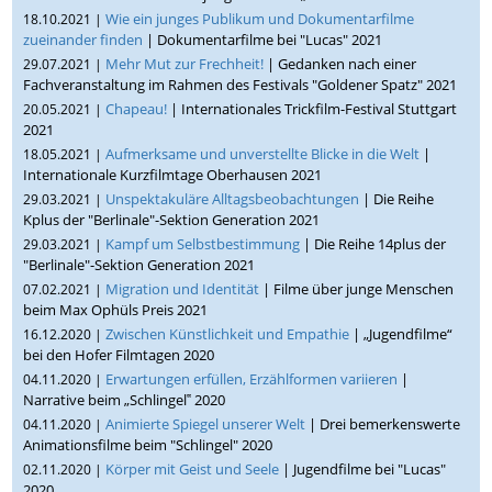
Wie ein junges Publikum und Dokumentarfilme
18.10.2021 |
zueinander finden
| Dokumentarfilme bei "Lucas" 2021
Mehr Mut zur Frechheit!
| Gedanken nach einer
29.07.2021 |
Fachveranstaltung im Rahmen des Festivals "Goldener Spatz" 2021
Chapeau!
| Internationales Trickfilm-Festival Stuttgart
20.05.2021 |
2021
Aufmerksame und unverstellte Blicke in die Welt
|
18.05.2021 |
Internationale Kurzfilmtage Oberhausen 2021
Unspektakuläre Alltagsbeobachtungen
| Die Reihe
29.03.2021 |
Kplus der "Berlinale"-Sektion Generation 2021
Kampf um Selbstbestimmung
| Die Reihe 14plus der
29.03.2021 |
"Berlinale"-Sektion Generation 2021
Migration und Identität
| Filme über junge Menschen
07.02.2021 |
beim Max Ophüls Preis 2021
Zwischen Künstlichkeit und Empathie
| „Jugendfilme“
16.12.2020 |
bei den Hofer Filmtagen 2020
Erwartungen erfüllen, Erzählformen variieren
|
04.11.2020 |
Narrative beim „Schlingel‟ 2020
Animierte Spiegel unserer Welt
| Drei bemerkenswerte
04.11.2020 |
Animationsfilme beim "Schlingel" 2020
Körper mit Geist und Seele
| Jugendfilme bei "Lucas"
02.11.2020 |
2020