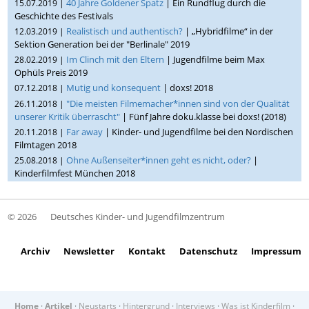
40 Jahre Goldener Spatz
| Ein Rundflug durch die
15.07.2019 |
Geschichte des Festivals
Realistisch und authentisch?
| „Hybridfilme“ in der
12.03.2019 |
Sektion Generation bei der "Berlinale" 2019
Im Clinch mit den Eltern
| Jugendfilme beim Max
28.02.2019 |
Ophüls Preis 2019
Mutig und konsequent
| doxs! 2018
07.12.2018 |
"Die meisten Filmemacher*innen sind von der Qualität
26.11.2018 |
unserer Kritik überrascht"
| Fünf Jahre doku.klasse bei doxs! (2018)
Far away
| Kinder- und Jugendfilme bei den Nordischen
20.11.2018 |
Filmtagen 2018
Ohne Außenseiter*innen geht es nicht, oder?
|
25.08.2018 |
Kinderfilmfest München 2018
© 2026
Deutsches Kinder- und Jugendfilmzentrum
Archiv
Newsletter
Kontakt
Datenschutz
Impressum
Home
·
Artikel
·
Neustarts
·
Hintergrund
·
Interviews
·
Was ist Kinderfilm
·