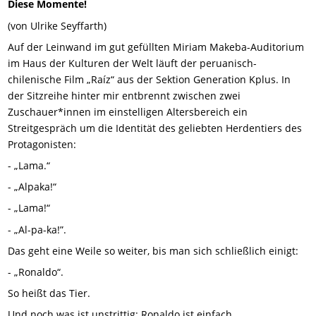
Diese Momente!
(von Ulrike Seyffarth)
Auf der Leinwand im gut gefüllten Miriam Makeba-Auditorium
im Haus der Kulturen der Welt läuft der peruanisch-
chilenische Film „Raíz“ aus der Sektion Generation Kplus. In
der Sitzreihe hinter mir entbrennt zwischen zwei
Zuschauer*innen im einstelligen Altersbereich ein
Streitgespräch um die Identität des geliebten Herdentiers des
Protagonisten:
- „Lama.“
- „Alpaka!“
- „Lama!“
- „Al-pa-ka!”.
Das geht eine Weile so weiter, bis man sich schließlich einigt:
- „Ronaldo“.
So heißt das Tier.
Und noch was ist unstrittig: Ronaldo ist einfach