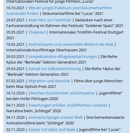
Internationalen Festival für junge Filmfans „Lucas‟
Wie ein junges Publikum und Dokumentarfilme
18.10.2021 |
zueinander finden
| Dokumentarfilme bei "Lucas" 2021
Mehr Mut zur Frechheit!
| Gedanken nach einer
29.07.2021 |
Fachveranstaltung im Rahmen des Festivals "Goldener Spatz" 2021
Chapeau!
| Internationales Trickfilm-Festival Stuttgart
20.05.2021 |
2021
Aufmerksame und unverstellte Blicke in die Welt
|
18.05.2021 |
Internationale Kurzfilmtage Oberhausen 2021
Unspektakuläre Alltagsbeobachtungen
| Die Reihe
29.03.2021 |
Kplus der "Berlinale"-Sektion Generation 2021
Kampf um Selbstbestimmung
| Die Reihe 14plus der
29.03.2021 |
"Berlinale"-Sektion Generation 2021
Migration und Identität
| Filme über junge Menschen
07.02.2021 |
beim Max Ophüls Preis 2021
Zwischen Künstlichkeit und Empathie
| „Jugendfilme“
16.12.2020 |
bei den Hofer Filmtagen 2020
Erwartungen erfüllen, Erzählformen variieren
|
04.11.2020 |
Narrative beim „Schlingel‟ 2020
Animierte Spiegel unserer Welt
| Drei bemerkenswerte
04.11.2020 |
Animationsfilme beim "Schlingel" 2020
Körper mit Geist und Seele
| Jugendfilme bei "Lucas"
02.11.2020 |