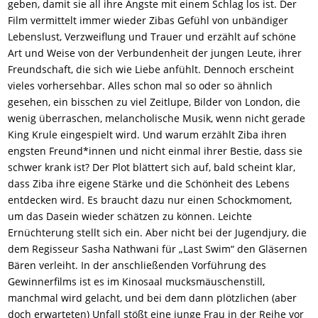
geben, damit sie all ihre Ängste mit einem Schlag los ist. Der
Film vermittelt immer wieder Zibas Gefühl von unbändiger
Lebenslust, Verzweiflung und Trauer und erzählt auf schöne
Art und Weise von der Verbundenheit der jungen Leute, ihrer
Freundschaft, die sich wie Liebe anfühlt. Dennoch erscheint
vieles vorhersehbar. Alles schon mal so oder so ähnlich
gesehen, ein bisschen zu viel Zeitlupe, Bilder von London, die
wenig überraschen, melancholische Musik, wenn nicht gerade
King Krule eingespielt wird. Und warum erzählt Ziba ihren
engsten Freund*innen und nicht einmal ihrer Bestie, dass sie
schwer krank ist? Der Plot blättert sich auf, bald scheint klar,
dass Ziba ihre eigene Stärke und die Schönheit des Lebens
entdecken wird. Es braucht dazu nur einen Schockmoment,
um das Dasein wieder schätzen zu können. Leichte
Ernüchterung stellt sich ein. Aber nicht bei der Jugendjury, die
dem Regisseur Sasha Nathwani für „Last Swim“ den Gläsernen
Bären verleiht. In der anschließenden Vorführung des
Gewinnerfilms ist es im Kinosaal mucksmäuschenstill,
manchmal wird gelacht, und bei dem dann plötzlichen (aber
doch erwarteten) Unfall stößt eine junge Frau in der Reihe vor