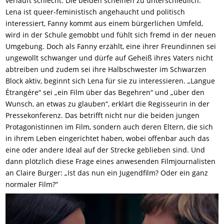
verläuft schlecht. Die beiden scheinen zu unterschiedlich:
Lena ist queer-feministisch angehaucht und politisch
interessiert, Fanny kommt aus einem bürgerlichen Umfeld,
wird in der Schule gemobbt und fühlt sich fremd in der neuen
Umgebung. Doch als Fanny erzählt, eine ihrer Freundinnen sei
ungewollt schwanger und dürfe auf Geheiß ihres Vaters nicht
abtreiben und zudem sei ihre Halbschwester im Schwarzen
Block aktiv, beginnt sich Lena für sie zu interessieren. „Langue
Étrangére“ sei „ein Film über das Begehren“ und „über den
Wunsch, an etwas zu glauben“, erklärt die Regisseurin in der
Pressekonferenz. Das betrifft nicht nur die beiden jungen
Protagonistinnen im Film, sondern auch deren Eltern, die sich
in ihrem Leben eingerichtet haben, wobei offenbar auch das
eine oder andere Ideal auf der Strecke geblieben sind. Und
dann plötzlich diese Frage eines anwesenden Filmjournalisten
an Claire Burger: „Ist das nun ein Jugendfilm? Oder ein ganz
normaler Film?“