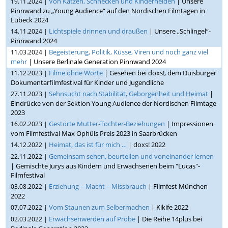
Von Katzen, Schnecken und Kinderhelden
| Unsere
19.11.2024 |
Pinnwand zu „Young Audience“ auf den Nordischen Filmtagen in
Lübeck 2024
Lichtspiele drinnen und draußen
| Unsere „Schlingel“-
14.11.2024 |
Pinnwand 2024
Begeisterung, Politik, Küsse, Viren und noch ganz viel
11.03.2024 |
mehr
| Unsere Berlinale Generation Pinnwand 2024
Filme ohne Worte
| Gesehen bei doxs!, dem Duisburger
11.12.2023 |
Dokumentarfilmfestival für Kinder und Jugendliche
Sehnsucht nach Stabilität, Geborgenheit und Heimat
|
27.11.2023 |
Eindrücke von der Sektion Young Audience der Nordischen Filmtage
2023
Gestörte Mutter-Tochter-Beziehungen
| Impressionen
16.02.2023 |
vom Filmfestival Max Ophüls Preis 2023 in Saarbrücken
Heimat, das ist für mich …
| doxs! 2022
14.12.2022 |
Gemeinsam sehen, beurteilen und voneinander lernen
22.11.2022 |
| Gemischte Jurys aus Kindern und Erwachsenen beim "Lucas"-
Filmfestival
Erziehung – Macht – Missbrauch
| Filmfest München
03.08.2022 |
2022
Vom Staunen zum Selbermachen
| Kikife 2022
07.07.2022 |
Erwachsenwerden auf Probe
| Die Reihe 14plus bei
02.03.2022 |