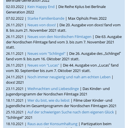
Berlinale Generation 2022
Kein Happy End
| Die Reihe Kplus bei Berlinale
02.03.2022 |
Generation 2022
Starke Familienbande
| Max Ophüls Preis 2022
07.02.2022 |
Neues von doxs!
| Die 20. Ausgabe von doxs! fand vom
26.11.2021 |
8. bis zum 21. November 2021 statt.
Neues von den Nordischen Filmtagen
| Die 63. Ausgabe
26.11.2021 |
der Nordischen Filmtage fand vom 3. bis zum 7. November 2021
statt.
Neues vom "Schlingel"
| Die 26. Ausgabe des „Schlingel‟
26.11.2021 |
fand vom 9. bis zum 16. Oktober 2021 statt.
Neues von "Lucas"
| Die 44. Ausgabe von „Lucas‟ fand
26.11.2021 |
vom 30. September bis zum 7. Oktober 2021 statt.
Noch immer neugierig und nah am echten Leben
|
24.11.2021 |
doxs! 2021
Weihnachten und Liebesdinge
| Das Kinder- und
23.11.2021 |
Jugendprogramm der Nordischen Filmtage 2021
Wer du bist, wie du liebst
| Filme über Kinder- und
18.11.2021 |
Jugendliche im Gesamtprogramm der Nordischen Filmtagen 2021
Auf der schwierigen Suche nach dem eigenen Glück
|
25.10.2021 |
"Schlingel" 2021
Raus aus der Konsumhaltung
| Partizpation beim
18.10.2021 |