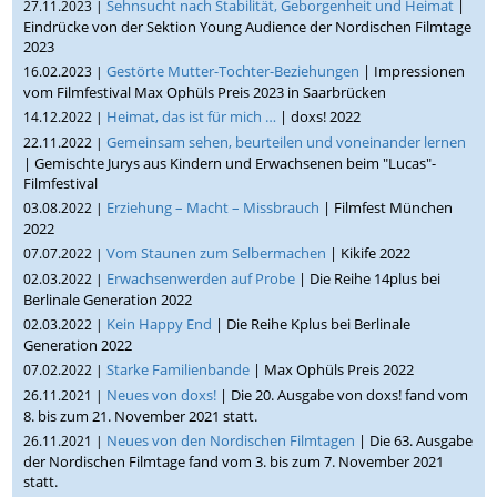
Sehnsucht nach Stabilität, Geborgenheit und Heimat
|
27.11.2023 |
Eindrücke von der Sektion Young Audience der Nordischen Filmtage
2023
Gestörte Mutter-Tochter-Beziehungen
| Impressionen
16.02.2023 |
vom Filmfestival Max Ophüls Preis 2023 in Saarbrücken
Heimat, das ist für mich …
| doxs! 2022
14.12.2022 |
Gemeinsam sehen, beurteilen und voneinander lernen
22.11.2022 |
| Gemischte Jurys aus Kindern und Erwachsenen beim "Lucas"-
Filmfestival
Erziehung – Macht – Missbrauch
| Filmfest München
03.08.2022 |
2022
Vom Staunen zum Selbermachen
| Kikife 2022
07.07.2022 |
Erwachsenwerden auf Probe
| Die Reihe 14plus bei
02.03.2022 |
Berlinale Generation 2022
Kein Happy End
| Die Reihe Kplus bei Berlinale
02.03.2022 |
Generation 2022
Starke Familienbande
| Max Ophüls Preis 2022
07.02.2022 |
Neues von doxs!
| Die 20. Ausgabe von doxs! fand vom
26.11.2021 |
8. bis zum 21. November 2021 statt.
Neues von den Nordischen Filmtagen
| Die 63. Ausgabe
26.11.2021 |
der Nordischen Filmtage fand vom 3. bis zum 7. November 2021
statt.