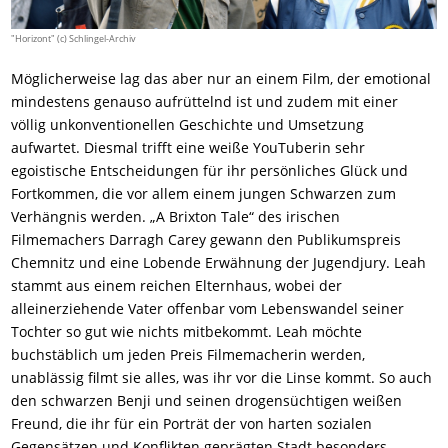
"Horizont" (c) Schlingel-Archiv
Möglicherweise lag das aber nur an einem Film, der emotional
mindestens genauso aufrüttelnd ist und zudem mit einer
völlig unkonventionellen Geschichte und Umsetzung
aufwartet. Diesmal trifft eine weiße YouTuberin sehr
egoistische Entscheidungen für ihr persönliches Glück und
Fortkommen, die vor allem einem jungen Schwarzen zum
Verhängnis werden. „A Brixton Tale“ des irischen
Filmemachers Darragh Carey gewann den Publikumspreis
Chemnitz und eine Lobende Erwähnung der Jugendjury. Leah
stammt aus einem reichen Elternhaus, wobei der
alleinerziehende Vater offenbar vom Lebenswandel seiner
Tochter so gut wie nichts mitbekommt. Leah möchte
buchstäblich um jeden Preis Filmemacherin werden,
unablässig filmt sie alles, was ihr vor die Linse kommt. So auch
den schwarzen Benji und seinen drogensüchtigen weißen
Freund, die ihr für ein Porträt der von harten sozialen
Gegensätzen und Konflikten geprägten Stadt besonders