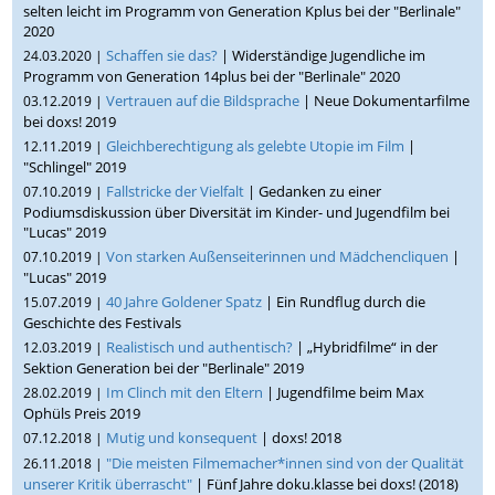
selten leicht im Programm von Generation Kplus bei der "Berlinale"
2020
Schaffen sie das?
| Widerständige Jugendliche im
24.03.2020 |
Programm von Generation 14plus bei der "Berlinale" 2020
Vertrauen auf die Bildsprache
| Neue Dokumentarfilme
03.12.2019 |
bei doxs! 2019
Gleichberechtigung als gelebte Utopie im Film
|
12.11.2019 |
"Schlingel" 2019
Fallstricke der Vielfalt
| Gedanken zu einer
07.10.2019 |
Podiumsdiskussion über Diversität im Kinder- und Jugendfilm bei
"Lucas" 2019
Von starken Außenseiterinnen und Mädchencliquen
|
07.10.2019 |
"Lucas" 2019
40 Jahre Goldener Spatz
| Ein Rundflug durch die
15.07.2019 |
Geschichte des Festivals
Realistisch und authentisch?
| „Hybridfilme“ in der
12.03.2019 |
Sektion Generation bei der "Berlinale" 2019
Im Clinch mit den Eltern
| Jugendfilme beim Max
28.02.2019 |
Ophüls Preis 2019
Mutig und konsequent
| doxs! 2018
07.12.2018 |
"Die meisten Filmemacher*innen sind von der Qualität
26.11.2018 |
unserer Kritik überrascht"
| Fünf Jahre doku.klasse bei doxs! (2018)