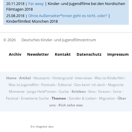
Far away
| Kinder- und Jugendfilme bei den Nordischen
20.11.2018 |
Filmtagen 2018
Ohne Außenseiter*innen geht es nicht, oder?
|
25.08.2018 |
Kinderfilmfest München 2018
© 2026
Deutsches Kinder- und Jugendfilmzentrum
Archiv
Newsletter
Kontakt
Datenschutz
Impressum
Home
·
Artikel
·
Neustarts
·
Hintergrund
·
Interviews
·
Was ist Kinderfilm
·
Was ist Jugendfilm
·
Festivals
·
Editorial
·
Den kenn' ich doch
·
Magische
Momente
·
Junge Held*innen
·
Suche
·
Kritiken
·
Kino
·
Stream
·
Serie
·
Festival
·
Erweiterte Suche
·
Themen
·
Gender & Lieben
·
Migration
·
Über
uns
·
#ich sehe was
Ein Angebot des: