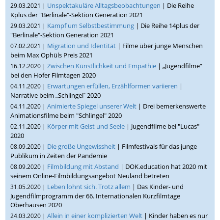
Unspektakuläre Alltagsbeobachtungen
| Die Reihe
29.03.2021 |
Kplus der "Berlinale"-Sektion Generation 2021
Kampf um Selbstbestimmung
| Die Reihe 14plus der
29.03.2021 |
"Berlinale"-Sektion Generation 2021
Migration und Identität
| Filme über junge Menschen
07.02.2021 |
beim Max Ophüls Preis 2021
Zwischen Künstlichkeit und Empathie
| „Jugendfilme“
16.12.2020 |
bei den Hofer Filmtagen 2020
Erwartungen erfüllen, Erzählformen variieren
|
04.11.2020 |
Narrative beim „Schlingel‟ 2020
Animierte Spiegel unserer Welt
| Drei bemerkenswerte
04.11.2020 |
Animationsfilme beim "Schlingel" 2020
Körper mit Geist und Seele
| Jugendfilme bei "Lucas"
02.11.2020 |
2020
Die große Ungewissheit
| Filmfestivals für das junge
08.09.2020 |
Publikum in Zeiten der Pandemie
Filmbildung mit Abstand
| DOK.education hat 2020 mit
08.09.2020 |
seinem Online-Filmbildungsangebot Neuland betreten
Leben lohnt sich. Trotz allem
| Das Kinder- und
31.05.2020 |
Jugendfilmprogramm der 66. Internationalen Kurzfilmtage
Oberhausen 2020
Allein in einer komplizierten Welt
| Kinder haben es nur
24.03.2020 |