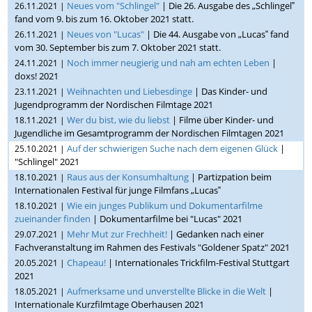
Neues vom "Schlingel"
| Die 26. Ausgabe des „Schlingel‟
26.11.2021 |
fand vom 9. bis zum 16. Oktober 2021 statt.
Neues von "Lucas"
| Die 44. Ausgabe von „Lucas‟ fand
26.11.2021 |
vom 30. September bis zum 7. Oktober 2021 statt.
Noch immer neugierig und nah am echten Leben
|
24.11.2021 |
doxs! 2021
Weihnachten und Liebesdinge
| Das Kinder- und
23.11.2021 |
Jugendprogramm der Nordischen Filmtage 2021
Wer du bist, wie du liebst
| Filme über Kinder- und
18.11.2021 |
Jugendliche im Gesamtprogramm der Nordischen Filmtagen 2021
Auf der schwierigen Suche nach dem eigenen Glück
|
25.10.2021 |
"Schlingel" 2021
Raus aus der Konsumhaltung
| Partizpation beim
18.10.2021 |
Internationalen Festival für junge Filmfans „Lucas‟
Wie ein junges Publikum und Dokumentarfilme
18.10.2021 |
zueinander finden
| Dokumentarfilme bei "Lucas" 2021
Mehr Mut zur Frechheit!
| Gedanken nach einer
29.07.2021 |
Fachveranstaltung im Rahmen des Festivals "Goldener Spatz" 2021
Chapeau!
| Internationales Trickfilm-Festival Stuttgart
20.05.2021 |
2021
Aufmerksame und unverstellte Blicke in die Welt
|
18.05.2021 |
Internationale Kurzfilmtage Oberhausen 2021