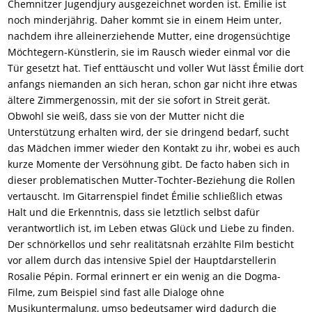
Chemnitzer Jugendjury ausgezeichnet worden ist. Émilie ist
noch minderjährig. Daher kommt sie in einem Heim unter,
nachdem ihre alleinerziehende Mutter, eine drogensüchtige
Möchtegern-Künstlerin, sie im Rausch wieder einmal vor die
Tür gesetzt hat. Tief enttäuscht und voller Wut lässt Émilie dort
anfangs niemanden an sich heran, schon gar nicht ihre etwas
ältere Zimmergenossin, mit der sie sofort in Streit gerät.
Obwohl sie weiß, dass sie von der Mutter nicht die
Unterstützung erhalten wird, der sie dringend bedarf, sucht
das Mädchen immer wieder den Kontakt zu ihr, wobei es auch
kurze Momente der Versöhnung gibt. De facto haben sich in
dieser problematischen Mutter-Tochter-Beziehung die Rollen
vertauscht. Im Gitarrenspiel findet Émilie schließlich etwas
Halt und die Erkenntnis, dass sie letztlich selbst dafür
verantwortlich ist, im Leben etwas Glück und Liebe zu finden.
Der schnörkellos und sehr realitätsnah erzählte Film besticht
vor allem durch das intensive Spiel der Hauptdarstellerin
Rosalie Pépin. Formal erinnert er ein wenig an die Dogma-
Filme, zum Beispiel sind fast alle Dialoge ohne
Musikuntermalung, umso bedeutsamer wird dadurch die