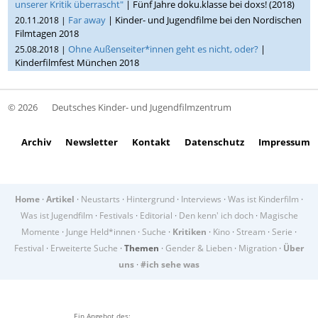
unserer Kritik überrascht"
| Fünf Jahre doku.klasse bei doxs! (2018)
Far away
| Kinder- und Jugendfilme bei den Nordischen
20.11.2018 |
Filmtagen 2018
Ohne Außenseiter*innen geht es nicht, oder?
|
25.08.2018 |
Kinderfilmfest München 2018
© 2026
Deutsches Kinder- und Jugendfilmzentrum
Archiv
Newsletter
Kontakt
Datenschutz
Impressum
Home
·
Artikel
·
Neustarts
·
Hintergrund
·
Interviews
·
Was ist Kinderfilm
·
Was ist Jugendfilm
·
Festivals
·
Editorial
·
Den kenn' ich doch
·
Magische
Momente
·
Junge Held*innen
·
Suche
·
Kritiken
·
Kino
·
Stream
·
Serie
·
Festival
·
Erweiterte Suche
·
Themen
·
Gender & Lieben
·
Migration
·
Über
uns
·
#ich sehe was
Ein Angebot des: