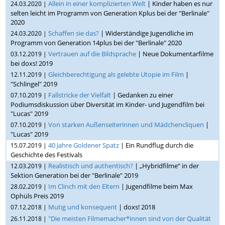
Allein in einer komplizierten Welt
| Kinder haben es nur
24.03.2020 |
selten leicht im Programm von Generation Kplus bei der "Berlinale"
2020
Schaffen sie das?
| Widerständige Jugendliche im
24.03.2020 |
Programm von Generation 14plus bei der "Berlinale" 2020
Vertrauen auf die Bildsprache
| Neue Dokumentarfilme
03.12.2019 |
bei doxs! 2019
Gleichberechtigung als gelebte Utopie im Film
|
12.11.2019 |
"Schlingel" 2019
Fallstricke der Vielfalt
| Gedanken zu einer
07.10.2019 |
Podiumsdiskussion über Diversität im Kinder- und Jugendfilm bei
"Lucas" 2019
Von starken Außenseiterinnen und Mädchencliquen
|
07.10.2019 |
"Lucas" 2019
40 Jahre Goldener Spatz
| Ein Rundflug durch die
15.07.2019 |
Geschichte des Festivals
Realistisch und authentisch?
| „Hybridfilme“ in der
12.03.2019 |
Sektion Generation bei der "Berlinale" 2019
Im Clinch mit den Eltern
| Jugendfilme beim Max
28.02.2019 |
Ophüls Preis 2019
Mutig und konsequent
| doxs! 2018
07.12.2018 |
"Die meisten Filmemacher*innen sind von der Qualität
26.11.2018 |