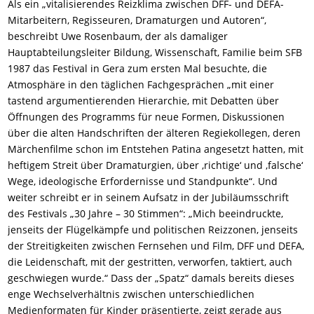
Als ein „vitalisierendes Reizklima zwischen DFF- und DEFA-
Mitarbeitern, Regisseuren, Dramaturgen und Autoren“,
beschreibt Uwe Rosenbaum, der als damaliger
Hauptabteilungsleiter Bildung, Wissenschaft, Familie beim SFB
1987 das Festival in Gera zum ersten Mal besuchte, die
Atmosphäre in den täglichen Fachgesprächen „mit einer
tastend argumentierenden Hierarchie, mit Debatten über
Öffnungen des Programms für neue Formen, Diskussionen
über die alten Handschriften der älteren Regiekollegen, deren
Märchenfilme schon im Entstehen Patina angesetzt hatten, mit
heftigem Streit über Dramaturgien, über ‚richtige‘ und ‚falsche‘
Wege, ideologische Erfordernisse und Standpunkte“. Und
weiter schreibt er in seinem Aufsatz in der Jubiläumsschrift
des Festivals „30 Jahre – 30 Stimmen“: „Mich beeindruckte,
jenseits der Flügelkämpfe und politischen Reizzonen, jenseits
der Streitigkeiten zwischen Fernsehen und Film, DFF und DEFA,
die Leidenschaft, mit der gestritten, verworfen, taktiert, auch
geschwiegen wurde.“ Dass der „Spatz“ damals bereits dieses
enge Wechselverhältnis zwischen unterschiedlichen
Medienformaten für Kinder präsentierte, zeigt gerade aus