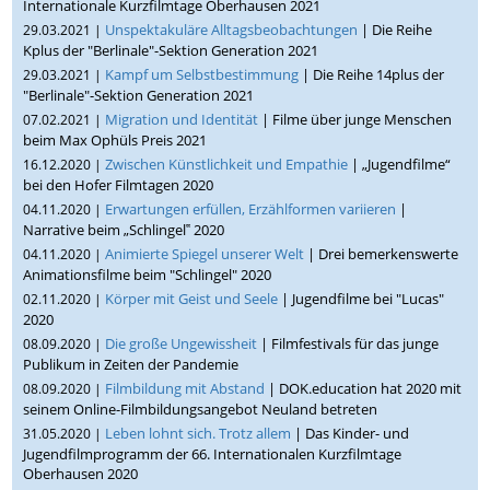
Internationale Kurzfilmtage Oberhausen 2021
Unspektakuläre Alltagsbeobachtungen
| Die Reihe
29.03.2021 |
Kplus der "Berlinale"-Sektion Generation 2021
Kampf um Selbstbestimmung
| Die Reihe 14plus der
29.03.2021 |
"Berlinale"-Sektion Generation 2021
Migration und Identität
| Filme über junge Menschen
07.02.2021 |
beim Max Ophüls Preis 2021
Zwischen Künstlichkeit und Empathie
| „Jugendfilme“
16.12.2020 |
bei den Hofer Filmtagen 2020
Erwartungen erfüllen, Erzählformen variieren
|
04.11.2020 |
Narrative beim „Schlingel‟ 2020
Animierte Spiegel unserer Welt
| Drei bemerkenswerte
04.11.2020 |
Animationsfilme beim "Schlingel" 2020
Körper mit Geist und Seele
| Jugendfilme bei "Lucas"
02.11.2020 |
2020
Die große Ungewissheit
| Filmfestivals für das junge
08.09.2020 |
Publikum in Zeiten der Pandemie
Filmbildung mit Abstand
| DOK.education hat 2020 mit
08.09.2020 |
seinem Online-Filmbildungsangebot Neuland betreten
Leben lohnt sich. Trotz allem
| Das Kinder- und
31.05.2020 |
Jugendfilmprogramm der 66. Internationalen Kurzfilmtage
Oberhausen 2020