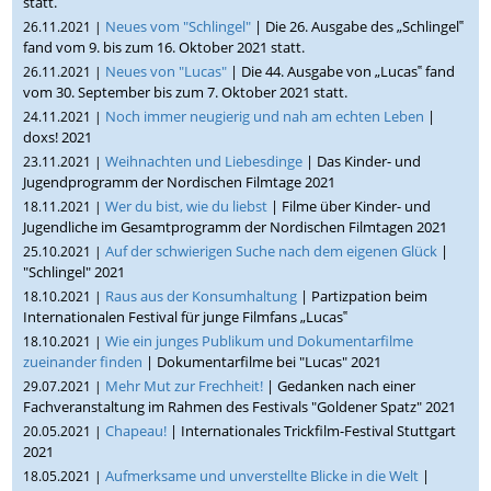
statt.
Neues vom "Schlingel"
| Die 26. Ausgabe des „Schlingel‟
26.11.2021 |
fand vom 9. bis zum 16. Oktober 2021 statt.
Neues von "Lucas"
| Die 44. Ausgabe von „Lucas‟ fand
26.11.2021 |
vom 30. September bis zum 7. Oktober 2021 statt.
Noch immer neugierig und nah am echten Leben
|
24.11.2021 |
doxs! 2021
Weihnachten und Liebesdinge
| Das Kinder- und
23.11.2021 |
Jugendprogramm der Nordischen Filmtage 2021
Wer du bist, wie du liebst
| Filme über Kinder- und
18.11.2021 |
Jugendliche im Gesamtprogramm der Nordischen Filmtagen 2021
Auf der schwierigen Suche nach dem eigenen Glück
|
25.10.2021 |
"Schlingel" 2021
Raus aus der Konsumhaltung
| Partizpation beim
18.10.2021 |
Internationalen Festival für junge Filmfans „Lucas‟
Wie ein junges Publikum und Dokumentarfilme
18.10.2021 |
zueinander finden
| Dokumentarfilme bei "Lucas" 2021
Mehr Mut zur Frechheit!
| Gedanken nach einer
29.07.2021 |
Fachveranstaltung im Rahmen des Festivals "Goldener Spatz" 2021
Chapeau!
| Internationales Trickfilm-Festival Stuttgart
20.05.2021 |
2021
Aufmerksame und unverstellte Blicke in die Welt
|
18.05.2021 |