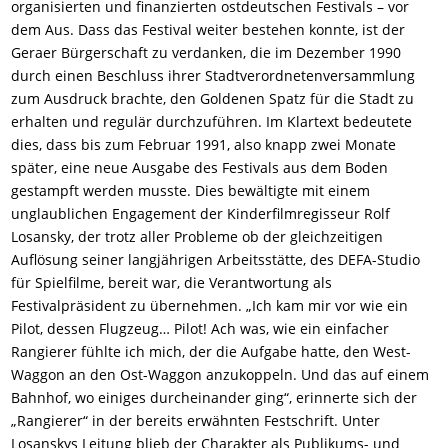
organisierten und finanzierten ostdeutschen Festivals – vor
dem Aus. Dass das Festival weiter bestehen konnte, ist der
Geraer Bürgerschaft zu verdanken, die im Dezember 1990
durch einen Beschluss ihrer Stadtverordnetenversammlung
zum Ausdruck brachte, den Goldenen Spatz für die Stadt zu
erhalten und regulär durchzuführen. Im Klartext bedeutete
dies, dass bis zum Februar 1991, also knapp zwei Monate
später, eine neue Ausgabe des Festivals aus dem Boden
gestampft werden musste. Dies bewältigte mit einem
unglaublichen Engagement der Kinderfilmregisseur Rolf
Losansky, der trotz aller Probleme ob der gleichzeitigen
Auflösung seiner langjährigen Arbeitsstätte, des DEFA-Studio
für Spielfilme, bereit war, die Verantwortung als
Festivalpräsident zu übernehmen. „Ich kam mir vor wie ein
Pilot, dessen Flugzeug… Pilot! Ach was, wie ein einfacher
Rangierer fühlte ich mich, der die Aufgabe hatte, den West-
Waggon an den Ost-Waggon anzukoppeln. Und das auf einem
Bahnhof, wo einiges durcheinander ging“, erinnerte sich der
„Rangierer“ in der bereits erwähnten Festschrift. Unter
Losanskys Leitung blieb der Charakter als Publikums- und