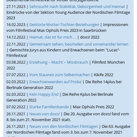
Sehnsucht nach Stabilität, Geborgenheit und Heimat
|
27.11.2023 |
Eindrücke von der Sektion Young Audience der Nordischen Filmtage
2023
Gestörte Mutter-Tochter-Beziehungen
| Impressionen
16.02.2023 |
vom Filmfestival Max Ophüls Preis 2023 in Saarbrücken
Heimat, das ist für mich …
| doxs! 2022
14.12.2022 |
Gemeinsam sehen, beurteilen und voneinander lernen
22.11.2022 |
| Gemischte Jurys aus Kindern und Erwachsenen beim "Lucas"-
Filmfestival
Erziehung – Macht – Missbrauch
| Filmfest München
03.08.2022 |
2022
Vom Staunen zum Selbermachen
| Kikife 2022
07.07.2022 |
Erwachsenwerden auf Probe
| Die Reihe 14plus bei
02.03.2022 |
Berlinale Generation 2022
Kein Happy End
| Die Reihe Kplus bei Berlinale
02.03.2022 |
Generation 2022
Starke Familienbande
| Max Ophüls Preis 2022
07.02.2022 |
Neues von doxs!
| Die 20. Ausgabe von doxs! fand vom
26.11.2021 |
8. bis zum 21. November 2021 statt.
Neues von den Nordischen Filmtagen
| Die 63. Ausgabe
26.11.2021 |
der Nordischen Filmtage fand vom 3. bis zum 7. November 2021