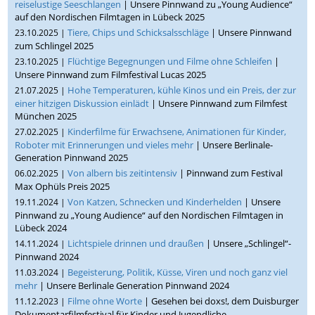
reiselustige Seeschlangen
| Unsere Pinnwand zu „Young Audience“
auf den Nordischen Filmtagen in Lübeck 2025
Tiere, Chips und Schicksalsschläge
| Unsere Pinnwand
23.10.2025 |
zum Schlingel 2025
Flüchtige Begegnungen und Filme ohne Schleifen
|
23.10.2025 |
Unsere Pinnwand zum Filmfestival Lucas 2025
Hohe Temperaturen, kühle Kinos und ein Preis, der zur
21.07.2025 |
einer hitzigen Diskussion einlädt
| Unsere Pinnwand zum Filmfest
München 2025
Kinderfilme für Erwachsene, Animationen für Kinder,
27.02.2025 |
Roboter mit Erinnerungen und vieles mehr
| Unsere Berlinale-
Generation Pinnwand 2025
Von albern bis zeitintensiv
| Pinnwand zum Festival
06.02.2025 |
Max Ophüls Preis 2025
Von Katzen, Schnecken und Kinderhelden
| Unsere
19.11.2024 |
Pinnwand zu „Young Audience“ auf den Nordischen Filmtagen in
Lübeck 2024
Lichtspiele drinnen und draußen
| Unsere „Schlingel“-
14.11.2024 |
Pinnwand 2024
Begeisterung, Politik, Küsse, Viren und noch ganz viel
11.03.2024 |
mehr
| Unsere Berlinale Generation Pinnwand 2024
Filme ohne Worte
| Gesehen bei doxs!, dem Duisburger
11.12.2023 |
Dokumentarfilmfestival für Kinder und Jugendliche