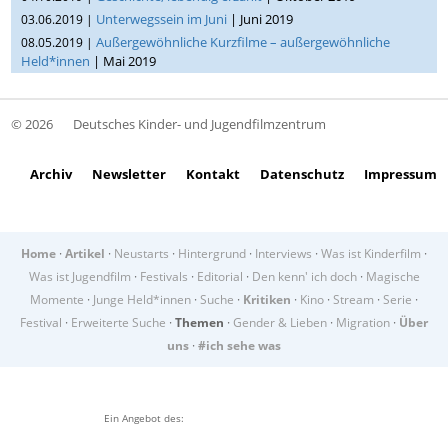
Unterwegssein im Juni
| Juni 2019
03.06.2019 |
Außergewöhnliche Kurzfilme – außergewöhnliche
08.05.2019 |
Held*innen
| Mai 2019
© 2026
Deutsches Kinder- und Jugendfilmzentrum
Archiv
Newsletter
Kontakt
Datenschutz
Impressum
Home
·
Artikel
·
Neustarts
·
Hintergrund
·
Interviews
·
Was ist Kinderfilm
·
Was ist Jugendfilm
·
Festivals
·
Editorial
·
Den kenn' ich doch
·
Magische
Momente
·
Junge Held*innen
·
Suche
·
Kritiken
·
Kino
·
Stream
·
Serie
·
Festival
·
Erweiterte Suche
·
Themen
·
Gender & Lieben
·
Migration
·
Über
uns
·
#ich sehe was
Ein Angebot des: