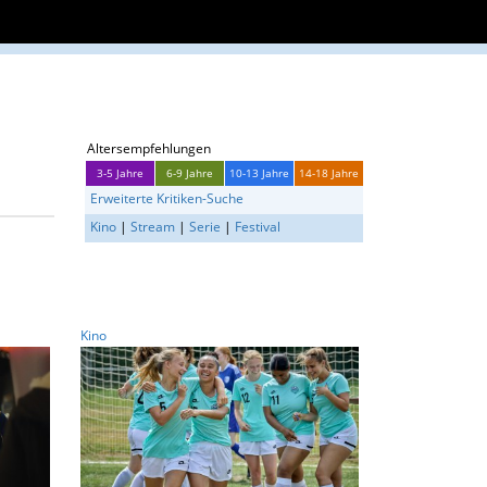
Altersempfehlungen
3-5 Jahre
6-9 Jahre
10-13 Jahre
14-18 Jahre
Erweiterte Kritiken-Suche
Kino
|
Stream
|
Serie
|
Festival
Kino