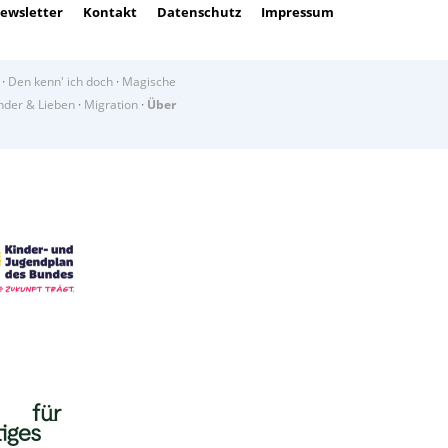
ewsletter
Kontakt
Datenschutz
Impressum
·
Den kenn' ich doch
·
Magische
der & Lieben
·
Migration
·
Über