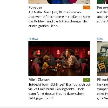
Forever
Forev
15+
Auf Netlix: Nach Judy Blumes Roman
Auf Net
„Forever“ erforscht diese mitreißende Serie
über ei
das Kribbeln und die Enttäuschungen der
authenti
ersten großen Liebe.
Festival
Kino
Mini-Zlatan
Plitsc
7+
Entdeckt beim „Schlingel‟: Ella freut sich auf
Im Kino
viel Zeit mit ihrem Lieblingsonkel. Doch
sympath
dann funkt dessen Freund dazwischen.
eines F
Geht ja gar nicht!
gute V