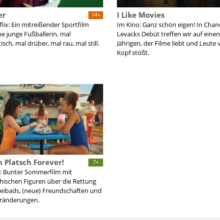
er
I Like Movies
14+
flix: Ein mitreißender Sportfilm
Im Kino: Ganz schön eigen! In Chan
ne junge Fußballerin, mal
Levacks Debüt treffen wir auf einen
sch, mal drüber, mal rau, mal still.
Jährigen, der Filme liebt und Leute
Kopf stößt.
h Platsch Forever!
7+
: Bunter Sommerfilm mit
ischen Figuren über die Rettung
reibads, (neue) Freundschaften und
eränderungen.