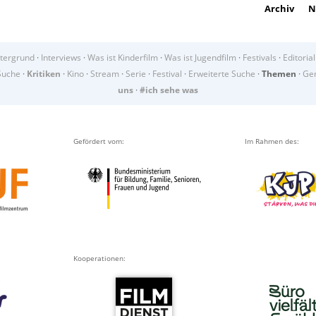
Archiv
N
tergrund
·
Interviews
·
Was ist Kinderfilm
·
Was ist Jugendfilm
·
Festivals
·
Editorial
Suche
·
Kritiken
·
Kino
·
Stream
·
Serie
·
Festival
·
Erweiterte Suche
·
Themen
·
Gen
uns
·
#ich sehe was
Gefördert vom:
Im Rahmen des:
Kooperationen: