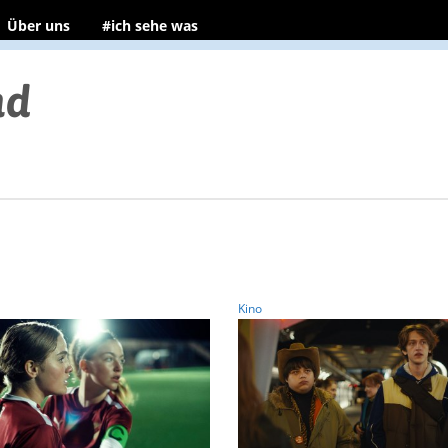
Über uns
#ich sehe was
Kino