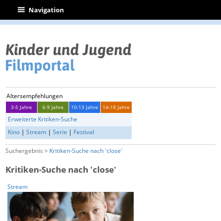
|
Navigation
Altersempfehlungen
3-5 Jahre
6-9 Jahre
10-13 Jahre
14-18 Jahre
Erweiterte Kritiken-Suche
Kino
|
Stream
|
Serie
|
Festival
Suchergebnis >
Kritiken-Suche nach 'close'
Kritiken-Suche nach 'close'
Stream