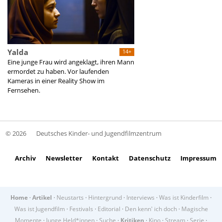
Yalda
14+
Eine junge Frau wird angeklagt, ihren Mann
ermordet zu haben. Vor laufenden
Kameras in einer Reality Show im
Fernsehen.
© 2026
Deutsches Kinder- und Jugendfilmzentrum
Archiv
Newsletter
Kontakt
Datenschutz
Impressum
Home
·
Artikel
·
Neustarts
·
Hintergrund
·
Interviews
·
Was ist Kinderfilm
·
Was ist Jugendfilm
·
Festivals
·
Editorial
·
Den kenn' ich doch
·
Magische
Momente
·
Junge Held*innen
·
Suche
·
Kritiken
·
Kino
·
Stream
·
Serie
·