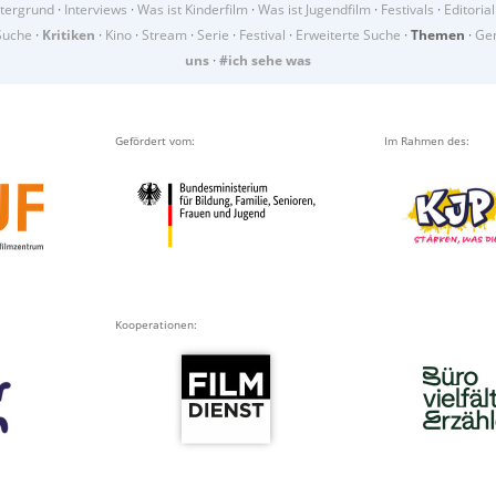
tergrund
·
Interviews
·
Was ist Kinderfilm
·
Was ist Jugendfilm
·
Festivals
·
Editorial
Suche
·
Kritiken
·
Kino
·
Stream
·
Serie
·
Festival
·
Erweiterte Suche
·
Themen
·
Gen
uns
·
#ich sehe was
Gefördert vom:
Im Rahmen des:
Kooperationen: