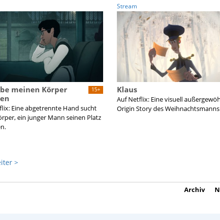
Stream
abe meinen Körper
Klaus
15+
ren
Auf Netflix: Eine visuell außergewö
flix: Eine abgetrennte Hand sucht
Origin Story des Weihnachtsmanns
örper, ein junger Mann seinen Platz
n.
iter >
Archiv
N