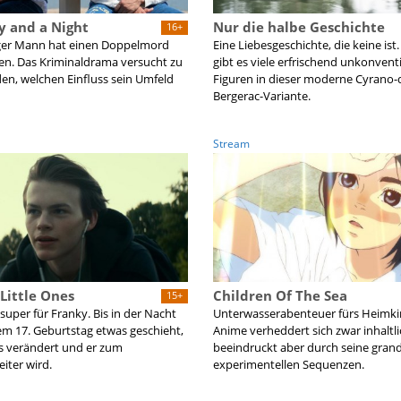
y and a Night
Nur die halbe Geschichte
16+
ger Mann hat einen Doppelmord
Eine Liebesgeschichte, die keine ist.
n. Das Kriminaldrama versucht zu
gibt es viele erfrischend unkonvent
en, welchen Einfluss sein Umfeld
Figuren in dieser moderne Cyrano-
Bergerac-Variante.
Stream
Little Ones
Children Of The Sea
15+
 super für Franky. Bis in der Nacht
Unterwasserabenteuer fürs Heimki
em 17. Geburtstag etwas geschieht,
Anime verheddert sich zwar inhaltli
es verändert und er zum
beeindruckt aber durch seine gran
iter wird.
experimentellen Sequenzen.