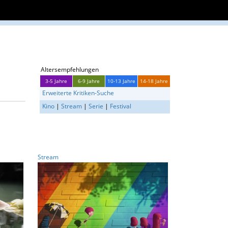
Altersempfehlungen
3-5 Jahre
6-9 Jahre
10-13 Jahre
14-18 Jahre
Erweiterte Kritiken-Suche
Kino
|
Stream
|
Serie
|
Festival
Stream