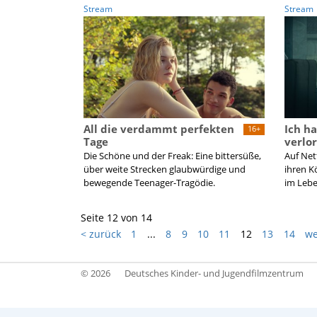
Stream
Stream
All die verdammt perfekten
Ich h
16+
Tage
verlo
Die Schöne und der Freak: Eine bittersüße,
Auf Net
über weite Strecken glaubwürdige und
ihren K
bewegende Teenager-Tragödie.
im Lebe
Seite 12 von 14
< zurück
1
...
8
9
10
11
12
13
14
we
© 2026
Deutsches Kinder- und Jugendfilmzentrum