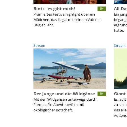
Binti - es gibt mich!
All Da
9+
Prämiertes Festivalhighlight über ein
Ein jun
Mädchen, das illegal mit seinem Vater in
begange
Belgien lebt.
ergründ
hatte.
Stream
Stream
Der Junge und die Wildgänse
Giant 
9+
Mit den Wildgänsen unterwegs durch
Es läuft
Europa. Ein Abenteuerfilm mit
zu sein
ökologischer Botschaft.
das all
Außense