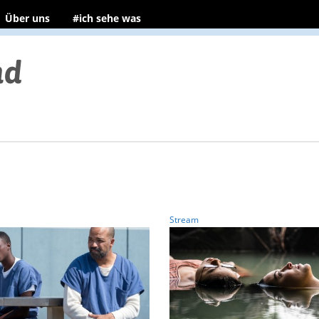
Über uns
#ich sehe was
Stream