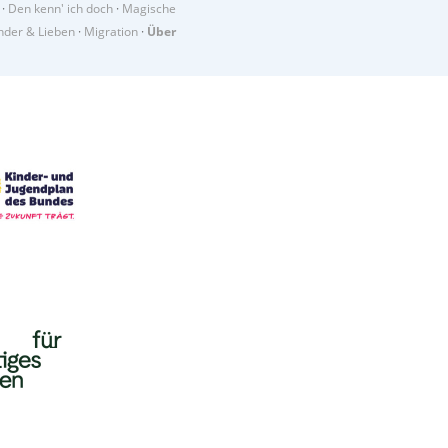
·
Den kenn' ich doch
·
Magische
der & Lieben
·
Migration
·
Über