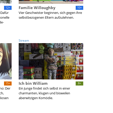
Familie Willoughby
12+
10+
 Dafür
Vier Geschwister beginnen, sich gegen ihre
ionelle
selbstbezogenen Eltern aufzulehnen.
de-
Stream
Ich bin William
15+
8+
no: Der
Ein Junge findet sich selbst in einer
ch,
charmanten, klugen und bisweilen
diosen
aberwitzigen Komödie.