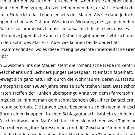
sich ja nur den westlichen Teil ansehen. Aber da sie an einer deuts
deutschen Begegnungsfreizeit teilnehmen darf, erhält sie wohl ode
auch Einblick in das Leben jenseits der Mauer. Als sie dann jedoch
Jugendlichen aus Ost und West in der Wohnung des gastgebenden
Pfarrers zusammensitzt, muss sie tatsächlich feststellen, dass es
alternative Jugendliche auch in Ostberlin gibt und verliebt sich uns
in den Sohn des Pfarrers. Aber wie können beide dauerhaft
zusammenfinden, wo es diese streng bewachte innerdeutsche Gre
gibt?
In „Zwischen uns die Mauer“ steht die romantische Liebe im Zentr
Geschehens und Lechners junges Liebespaar ist einfach fabelhaft. 
bewegt sich ganz natürlich durch die Wohnräume, deren Ausstattu
Atmosphäre der 1980er-Jahre präzise auferstehen lässt. Dass scho
ersten Treffen der Funken überspringt, Anna von dem Pfarrersohn
entzückt ist, nimmt man dem schmelzenden Blick ihrer Darstellerin
Freund sofort ab. Die jungen Leute begegnen sich ein wenig linkisc
führen einen knappen, frechen Schlagabtausch, kabbeln sich beim
Geschirrabwaschen. Natürlich tauschen sie nach den zwei Tagen 
Grenzübergang ihre Adressen aus und die Zuschauer*innen hoffen
sich die beiden wiedersehen. Ihre Abschiede am Tränenpalast sind