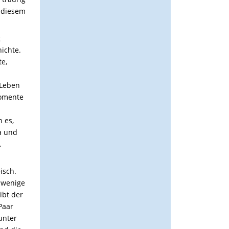
 diesem
g
ichte.
te,
 Leben
Momente
n es,
a und
,
isch.
 wenige
ibt der
Paar
unter