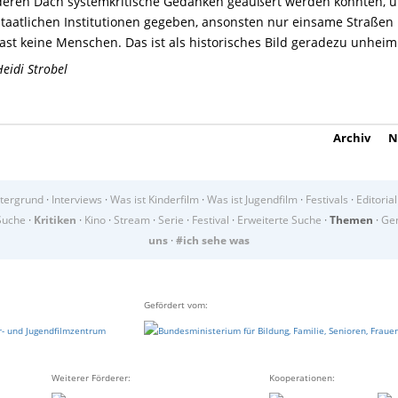
deren Dach systemkritische Gedanken geäußert werden konnten, u
staatlichen Institutionen gegeben, ansonsten nur einsame Straßen
fast keine Menschen. Das ist als historisches Bild geradezu unheiml
Heidi Strobel
Archiv
N
tergrund
·
Interviews
·
Was ist Kinderfilm
·
Was ist Jugendfilm
·
Festivals
·
Editorial
Suche
·
Kritiken
·
Kino
·
Stream
·
Serie
·
Festival
·
Erweiterte Suche
·
Themen
·
Gen
uns
·
#ich sehe was
Gefördert vom:
Weiterer Förderer:
Kooperationen: