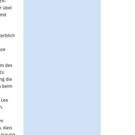
ch-
r übel
 mit
terblich
nze
um des
Es
ng die
n beim
 Lea
h,
am
, dass
 traurig