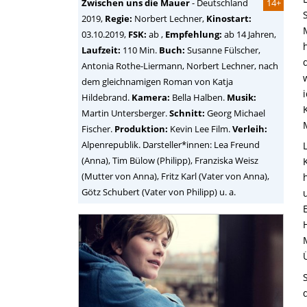
Zwischen uns die Mauer
-
Deutschland
14+
2019,
Regie:
Norbert Lechner
,
Kinostart:
03.10.2019,
FSK:
ab ,
Empfehlung:
ab 14 Jahren,
Laufzeit:
110 Min.
Buch:
Susanne Fülscher,
Antonia Rothe-Liermann, Norbert Lechner, nach
dem gleichnamigen Roman von Katja
Hildebrand.
Kamera:
Bella Halben.
Musik:
Martin Untersberger.
Schnitt:
Georg Michael
Fischer.
Produktion:
Kevin Lee Film.
Verleih:
Alpenrepublik. Darsteller*innen: Lea Freund
(Anna), Tim Bülow (Philipp), Franziska Weisz
(Mutter von Anna), Fritz Karl (Vater von Anna),
Götz Schubert (Vater von Philipp) u. a.