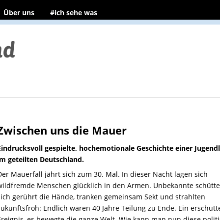
Über uns
#ich sehe was
Zwischen uns die Mauer
Eindrucksvoll gespielte, hochemotionale Geschichte einer Jugend
im geteilten Deutschland.
Der Mauerfall jährt sich zum 30. Mal. In dieser Nacht lagen sich
wildfremde Menschen glücklich in den Armen. Unbekannte schütte
sich gerührt die Hände, tranken gemeinsam Sekt und strahlten
zukunftsfroh: Endlich waren 40 Jahre Teilung zu Ende. Ein erschüt
Ereignis, es bewegte die ganze Welt. Wie kann man nun diese polit