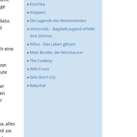
»
Koschka
nge
»
Hoppers
»
Die Legende des Wüstenkindes
dazu,
d
»
Immortals – Bagdads Jugend erhebt
ihre Stimme
»
Niñxs - Das Leben glitzert
ch eine
»
Mein Bruder, der Minotaurus
»
The Cowboy
von
»
Wild Foxes
eute
»
Girls Don't Cry
»
Babystar
ger
hen
r
a, alles
ll sie