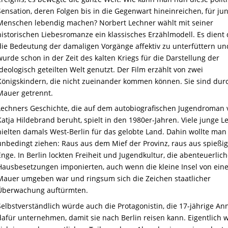
Sensation, deren Folgen bis in die Gegenwart hineinreichen, für ju
Menschen lebendig machen? Norbert Lechner wählt mit seiner
historischen Liebesromanze ein klassisches Erzählmodell. Es dient 
die Bedeutung der damaligen Vorgänge affektiv zu unterfüttern un
wurde schon in der Zeit des kalten Kriegs für die Darstellung der
ideologisch geteilten Welt genutzt. Der Film erzählt von zwei
Königskindern, die nicht zueinander kommen können. Sie sind dur
Mauer getrennt.
Lechners Geschichte, die auf dem autobiografischen Jugendroman 
Katja Hildebrand beruht, spielt in den 1980er-Jahren. Viele junge L
hielten damals West-Berlin für das gelobte Land. Dahin wollte man
unbedingt ziehen: Raus aus dem Mief der Provinz, raus aus spießi
Enge. In Berlin lockten Freiheit und Jugendkultur, die abenteuerlic
Hausbesetzungen imponierten, auch wenn die kleine Insel von eine
Mauer umgeben war und ringsum sich die Zeichen staatlicher
Überwachung auftürmten.
Selbstverständlich würde auch die Protagonistin, die 17-jährige Ann
dafür unternehmen, damit sie nach Berlin reisen kann. Eigentlich wi