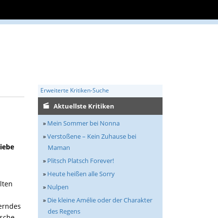
Erweiterte Kritiken-Suche
Aktuellste Kritiken
»
Mein Sommer bei Nonna
»
Verstoßene – Kein Zuhause bei
liebe
Maman
»
Plitsch Platsch Forever!
»
Heute heißen alle Sorry
lten
»
Nulpen
»
Die kleine Amélie oder der Charakter
terndes
des Regens
ische