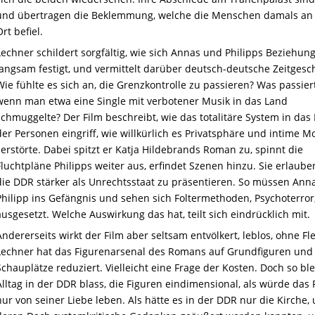
und übertragen die Beklemmung, welche die Menschen damals an
Ort befiel.
Lechner schildert sorgfältig, wie sich Annas und Philipps Beziehun
langsam festigt, und vermittelt darüber deutsch-deutsche Zeitgesch
Wie fühlte es sich an, die Grenzkontrolle zu passieren? Was passier
wenn man etwa eine Single mit verbotener Musik in das Land
schmuggelte? Der Film beschreibt, wie das totalitäre System in das
der Personen eingriff, wie willkürlich es Privatsphäre und intime 
zerstörte. Dabei spitzt er Katja Hildebrands Roman zu, spinnt die
Fluchtpläne Philipps weiter aus, erfindet Szenen hinzu. Sie erlaube
die DDR stärker als Unrechtsstaat zu präsentieren. So müssen Ann
Philipp ins Gefängnis und sehen sich Foltermethoden, Psychoterror
ausgesetzt. Welche Auswirkung das hat, teilt sich eindrücklich mit.
Andererseits wirkt der Film aber seltsam entvölkert, leblos, ohne Fle
Lechner hat das Figurenarsenal des Romans auf Grundfiguren und
Schauplätze reduziert. Vielleicht eine Frage der Kosten. Doch so ble
Alltag in der DDR blass, die Figuren eindimensional, als würde das 
nur von seiner Liebe leben. Als hätte es in der DDR nur die Kirche, 