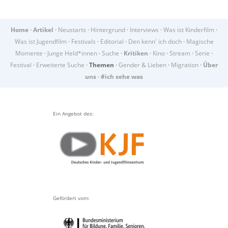
Home
·
Artikel
·
Neustarts
·
Hintergrund
·
Interviews
·
Was ist Kinderfilm
·
Was ist Jugendfilm
·
Festivals
·
Editorial
·
Den kenn' ich doch
·
Magische
Momente
·
Junge Held*innen
·
Suche
·
Kritiken
·
Kino
·
Stream
·
Serie
·
Festival
·
Erweiterte Suche
·
Themen
·
Gender & Lieben
·
Migration
·
Über
uns
·
#ich sehe was
Ein Angebot des:
Gefördert vom: