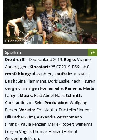
© Constantin
Spielfilm
8+
Die drei !!!
-
Deutschland
2019,
Regie:
Viviane
Andereggen
,
Kinostart:
25.07.2019,
FSK:
ab 0,
Empfehlung:
ab 8 Jahren,
Laufzeit:
103 Min.
Buch:
Sina Flammang, Doris Laske, nach Figuren
der gleichnamigen Romanreihe.
Kamera:
Martin
Langer.
Musik:
Riad Abdel-Nabi.
Schnitt:
Constantin von Seld.
Produktion:
Wolfgang
Becker.
Verleih:
Constantin. Darsteller*innen:
Lilli Lacher (Kim), Alexandra Petzschmann
(Franzi), Paula Renzler (Marie), Robert Wilhelms
(Jürgen Vogel), Thomas Heinze (Helmut
Grevenbroich) u. a.