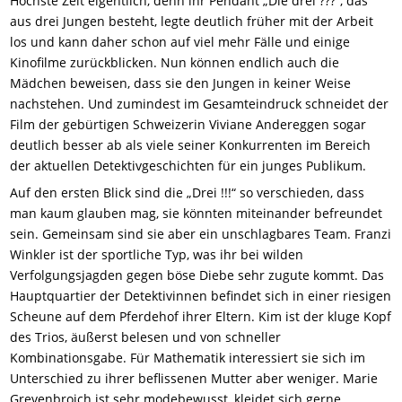
Höchste Zeit eigentlich, denn ihr Pendant „Die drei ???“, das
aus drei Jungen besteht, legte deutlich früher mit der Arbeit
los und kann daher schon auf viel mehr Fälle und einige
Kinofilme zurückblicken. Nun können endlich auch die
Mädchen beweisen, dass sie den Jungen in keiner Weise
nachstehen. Und zumindest im Gesamteindruck schneidet der
Film der gebürtigen Schweizerin Viviane Andereggen sogar
deutlich besser ab als viele seiner Konkurrenten im Bereich
der aktuellen Detektivgeschichten für ein junges Publikum.
Auf den ersten Blick sind die „Drei !!!“ so verschieden, dass
man kaum glauben mag, sie könnten miteinander befreundet
sein. Gemeinsam sind sie aber ein unschlagbares Team. Franzi
Winkler ist der sportliche Typ, was ihr bei wilden
Verfolgungsjagden gegen böse Diebe sehr zugute kommt. Das
Hauptquartier der Detektivinnen befindet sich in einer riesigen
Scheune auf dem Pferdehof ihrer Eltern. Kim ist der kluge Kopf
des Trios, äußerst belesen und von schneller
Kombinationsgabe. Für Mathematik interessiert sie sich im
Unterschied zu ihrer beflissenen Mutter aber weniger. Marie
Grevenbroich ist sehr modebewusst, kleidet sich gerne