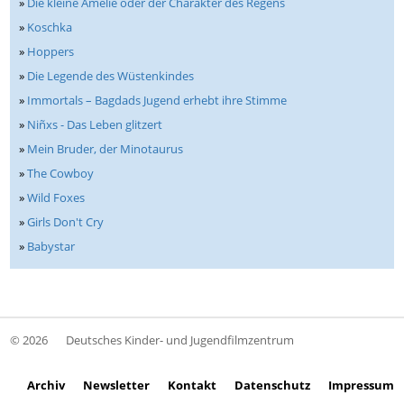
»
Die kleine Amélie oder der Charakter des Regens
»
Koschka
»
Hoppers
»
Die Legende des Wüstenkindes
»
Immortals – Bagdads Jugend erhebt ihre Stimme
»
Niñxs - Das Leben glitzert
»
Mein Bruder, der Minotaurus
»
The Cowboy
»
Wild Foxes
»
Girls Don't Cry
»
Babystar
© 2026
Deutsches Kinder- und Jugendfilmzentrum
Archiv
Newsletter
Kontakt
Datenschutz
Impressum