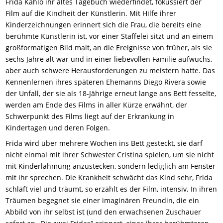
Frida Kahlo ihr altes Tagebuch wiederfindet, fokussiert der
Film auf die Kindheit der Künstlerin. Mit Hilfe ihrer
Kinderzeichnungen erinnert sich die Frau, die bereits eine
berühmte Künstlerin ist, vor einer Staffelei sitzt und an einem
großformatigen Bild malt, an die Ereignisse von früher, als sie
sechs Jahre alt war und in einer liebevollen Familie aufwuchs,
aber auch schwere Herausforderungen zu meistern hatte. Das
Kennenlernen ihres späteren Ehemanns Diego Rivera sowie
der Unfall, der sie als 18-Jährige erneut lange ans Bett fesselte,
werden am Ende des Films in aller Kürze erwähnt, der
Schwerpunkt des Films liegt auf der Erkrankung in
Kindertagen und deren Folgen.
Frida wird über mehrere Wochen ins Bett gesteckt, sie darf
nicht einmal mit ihrer Schwester Cristina spielen, um sie nicht
mit Kinderlähmung anzustecken, sondern lediglich am Fenster
mit ihr sprechen. Die Krankheit schwächt das Kind sehr, Frida
schläft viel und träumt, so erzählt es der Film, intensiv. In ihren
Träumen begegnet sie einer imaginären Freundin, die ein
Abbild von ihr selbst ist (und den erwachsenen Zuschauer