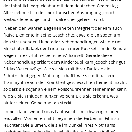
der inhaltlich vergleichbar mit dem deutschen Gedenktag
Allerseelen ist, in der mexikanischen Ausprägung jedoch
weitaus lebendiger und ritualreicher gefeiert wird.
Neben den wahren Begebenheiten integriert der Film auch
fiktive Elemente in seine Geschichte, etwa die Episoden um
den streunenden Hund oder Nebenhandlungen wie die um
Mitschüler Rafael, der Frida nach ihrer Rückkehr in die Schule
wegen ihres „Hühnerbeinchens“ hänselt. Gerade diese
Nebenhandlung erklärt dem Kinderpublikum jedoch sehr gut
Fridas Wesenszüge: Wie sie sich mit ihrer Fantasie ein
Schutzschild gegen Mobbing schafft, wie sie mit hartem
Training ihre von der Krankheit geschwächten Beine fit macht,
so dass sie sogar an einem Rollschuhrennen teilnehmen kann,
wie sie sich mit dem Jungen versöhnt, als sie erkennt, was
hinter seinen Gemeinheiten steckt.
Immer dann, wenn Fridas Fantasie ihr in schwierigen oder
leidvollen Momenten hilft, beginnen die Farben im Film zu
leuchten: Die Blumen, die sie im Dunkel ihres Alptraums
erblühen lässt, oder die Flügel, die ihr auf dem Schulhof