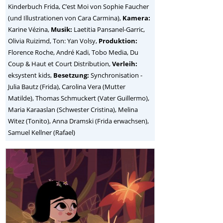
Kinderbuch Frida, C’est Moi von Sophie Faucher
(und Illustrationen von Cara Carmina),
Kamera:
Karine Vézina,
Musik:
Laetitia Pansanel-Garric,
Olivia Ruizimd, Ton: Yan Volsy,
Produktion:
Florence Roche, André Kadi, Tobo Media, Du
Coup & Haut et Court Distribution,
Verleih:
eksystent kids,
Besetzung:
Synchronisation -
Julia Bautz (Frida), Carolina Vera (Mutter
Matilde), Thomas Schmuckert (Vater Guillermo),
Maria Karaaslan (Schwester Cristina), Melina
Witez (Tonito), Anna Dramski (Frida erwachsen),
Samuel Kellner (Rafael)