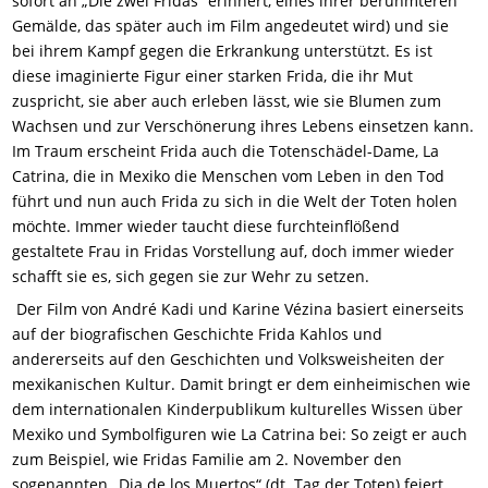
sofort an „Die zwei Fridas“ erinnert, eines ihrer berühmteren
Gemälde, das später auch im Film angedeutet wird) und sie
bei ihrem Kampf gegen die Erkrankung unterstützt. Es ist
diese imaginierte Figur einer starken Frida, die ihr Mut
zuspricht, sie aber auch erleben lässt, wie sie Blumen zum
Wachsen und zur Verschönerung ihres Lebens einsetzen kann.
Im Traum erscheint Frida auch die Totenschädel-Dame, La
Catrina, die in Mexiko die Menschen vom Leben in den Tod
führt und nun auch Frida zu sich in die Welt der Toten holen
möchte. Immer wieder taucht diese furchteinflößend
gestaltete Frau in Fridas Vorstellung auf, doch immer wieder
schafft sie es, sich gegen sie zur Wehr zu setzen.
Der Film von André Kadi und Karine Vézina basiert einerseits
auf der biografischen Geschichte Frida Kahlos und
andererseits auf den Geschichten und Volksweisheiten der
mexikanischen Kultur. Damit bringt er dem einheimischen wie
dem internationalen Kinderpublikum kulturelles Wissen über
Mexiko und Symbolfiguren wie La Catrina bei: So zeigt er auch
zum Beispiel, wie Fridas Familie am 2. November den
sogenannten „Dia de los Muertos“ (dt. Tag der Toten) feiert,