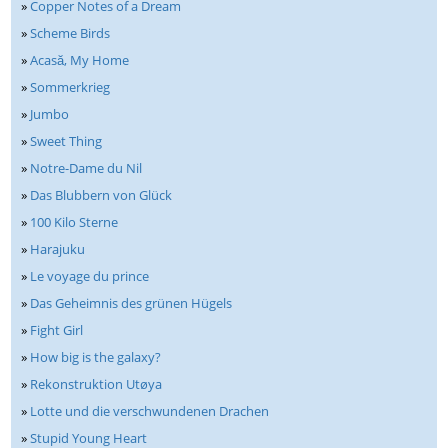
»
Copper Notes of a Dream
»
Scheme Birds
»
Acasă, My Home
»
Sommerkrieg
»
Jumbo
»
Sweet Thing
»
Notre-Dame du Nil
»
Das Blubbern von Glück
»
100 Kilo Sterne
»
Harajuku
»
Le voyage du prince
»
Das Geheimnis des grünen Hügels
»
Fight Girl
»
How big is the galaxy?
»
Rekonstruktion Utøya
»
Lotte und die verschwundenen Drachen
»
Stupid Young Heart