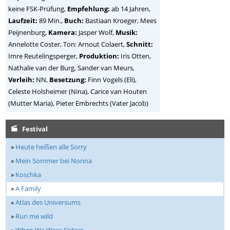
keine FSK-Prüfung,
Empfehlung:
ab 14 Jahren,
Laufzeit:
89 Min.,
Buch:
Bastiaan Kroeger, Mees
Peijnenburg,
Kamera:
Jasper Wolf,
Musik:
Annelotte Coster, Ton: Arnout Colaert,
Schnitt:
Imre Reutelingsperger,
Produktion:
Iris Otten,
Nathalie van der Burg, Sander van Meurs,
Verleih:
NN,
Besetzung:
Finn Vogels (Eli),
Celeste Holsheimer (Nina), Carice van Houten
(Mutter Maria), Pieter Embrechts (Vater Jacob)
Festival
»
Heute heißen alle Sorry
»
Mein Sommer bei Nonna
»
Koschka
»
A Family
»
Atlas des Universums
»
Run me wild
»
When We Were Sisters