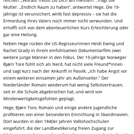
reichen. „Worauf freust Du Dich am meisten?“, fragt die
Mutter. „Endlich Raum zu haben“, antwortet Hege. Die 19-
jährige ist verunsichert, wirkt fast depressiv – sie hat die
Ermordung ihres Vaters noch immer nicht verwunden. Und
erhofft sich von dem abenteuerlichen Kurs Erleichterung oder
gar eine Heilung.
Neben Hege rücken die US-Regisseurinnen Heidi Ewing und
Rachel Grady in ihrem einfühlsamen Dokumentarfilm zwei
weitere junge Männer in den Fokus. Der 19-jährige Norweger
Bjørn Tore fühlt sich als Nerd, hat nicht viele Freund*innen
und sagt kurz nach der Ankunft in Pasvik: „Ich habe Angst vor
einem weiteren einsamen Jahr als Außenseiter.“ Der
Niederländer Romain wiederum hat wenig Selbstvertrauen,
seit er die Schule abgebrochen hat, und wird von
Minderwertigkeitsgefühlen geplagt.
Hege, Bjørn Tore, Romain und einige andere Jugendliche
profitieren von einer besonderen Einrichtung in Skandinavien.
Dort wurden in den 1840er Jahren Volkshochschulen
eingeführt, die der Landbevölkerung freien Zugang zur