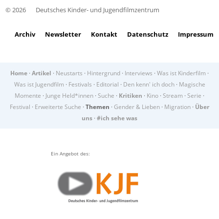
© 2026
Deutsches Kinder- und Jugendfilmzentrum
Archiv
Newsletter
Kontakt
Datenschutz
Impressum
Home
·
Artikel
·
Neustarts
·
Hintergrund
·
Interviews
·
Was ist Kinderfilm
·
Was ist Jugendfilm
·
Festivals
·
Editorial
·
Den kenn' ich doch
·
Magische
Momente
·
Junge Held*innen
·
Suche
·
Kritiken
·
Kino
·
Stream
·
Serie
·
Festival
·
Erweiterte Suche
·
Themen
·
Gender & Lieben
·
Migration
·
Über
uns
·
#ich sehe was
Ein Angebot des: