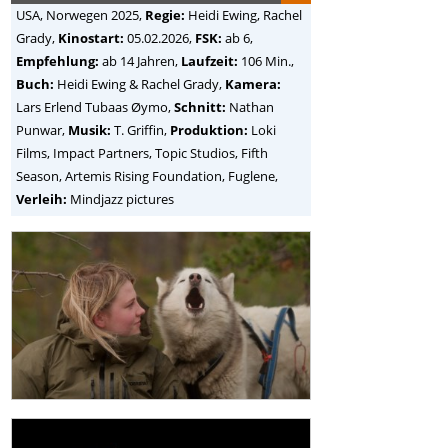
USA, Norwegen
2025,
Regie:
Heidi Ewing, Rachel
Grady
,
Kinostart:
05.02.2026,
FSK:
ab 6,
Empfehlung:
ab 14 Jahren,
Laufzeit:
106 Min.,
Buch:
Heidi Ewing & Rachel Grady,
Kamera:
Lars Erlend Tubaas Øymo,
Schnitt:
Nathan
Punwar,
Musik:
T. Griffin,
Produktion:
Loki
Films, Impact Partners, Topic Studios, Fifth
Season, Artemis Rising Foundation, Fuglene,
Verleih:
Mindjazz pictures