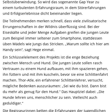
Selbstüberwindung. So wird das sogenannte Gap Year zu
einem turbulenten Erfahrungsraum, in dem Störerfahrungen
und Erfolgserlebnisse dicht beieinander liegen.
Die Teilnehmenden merken schnell, dass viele zivilisatorische
Errungenschaften in der Wildnis überflüssig sind. Bei der
Eiseskälte und jeder Menge Aufgaben greifen die jungen Leute
zum Beispiel immer seltener zum Smartphone, stattdessen
üben Mädels wie Jungs das Stricken. „Warum sollte ich hier am
Handy sein“, sagt Hege einmal.
Ein Schlüsselelement des Projekts ist die enge Beziehung
zwischen Mensch und Hund. Die jungen Leute sollen rasch
Vertrauen zu einem Hund aufbauen, mit ihm spazieren gehen,
ihn füttern und mit ihm kuscheln, bevor sie eine Schlittenfahrt
machen. Thor-Atle, ein erfahrener Schlittenlehrer, versucht,
mögliche Bedenken auszuräumen: „Sei wie du bist. Dann bist
du mehr als genug für den Hund.“ Das Hauptziel dabei: „Die
Hunde lehren uns, menschlicher zu sein. Vielleicht auch
geduldiger.“
Die Regisseurinnen betten die Erfahrungen der Jugendlichen