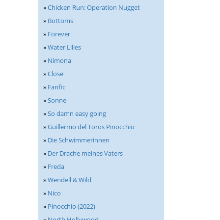
»
Chicken Run: Operation Nugget
»
Bottoms
»
Forever
»
Water Lilies
»
Nimona
»
Close
»
Fanfic
»
Sonne
»
So damn easy going
»
Guillermo del Toros Pinocchio
»
Die Schwimmerinnen
»
Der Drache meines Vaters
»
Freda
»
Wendell & Wild
»
Nico
»
Pinocchio (2022)
»
North Hollywood