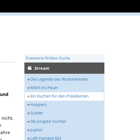
Erweiterte Kritiken-Suche
Stream
»
Die Legende des Wüstenkindes
»
Milch ins Feuer
 und
»
Ein Kuchen für den Präsidenten
»
Hoppers
d
»
Scarlet
 nicht,
»
Die jüngste Tochter
e
»
Jupiter
Jahre
»
Left-Handed Girl
n