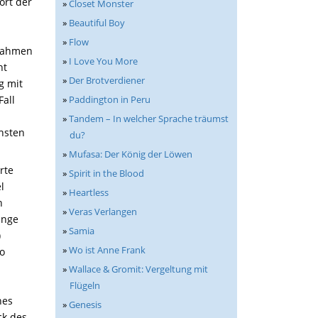
ort der
»
Closet Monster
»
Beautiful Boy
»
Flow
ßnahmen
»
I Love You More
ht
»
Der Brotverdiener
g mit
Fall
»
Paddington in Peru
»
Tandem – In welcher Sprache träumst
hsten
du?
.
»
Mufasa: Der König der Löwen
rte
»
Spirit in the Blood
l
»
Heartless
n
»
Veras Verlangen
unge
»
Samia
)
»
Wo ist Anne Frank
so
»
Wallace & Gromit: Vergeltung mit
Flügeln
nes
»
Genesis
ck des