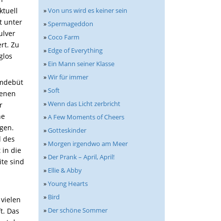
»
Von uns wird es keiner sein
ktuell
t unter
»
Spermageddon
ulver
»
Coco Farm
rt. Zu
»
Edge of Everything
glos
»
Ein Mann seiner Klasse
»
Wir für immer
lmdebüt
»
Soft
denen
»
Wenn das Licht zerbricht
r
ne
»
A Few Moments of Cheers
gen.
»
Gotteskinder
d des
»
Morgen irgendwo am Meer
 in die
»
Der Prank – April, April!
ite sind
»
Ellie & Abby
»
Young Hearts
»
Bird
 vielen
»
Der schöne Sommer
t. Das