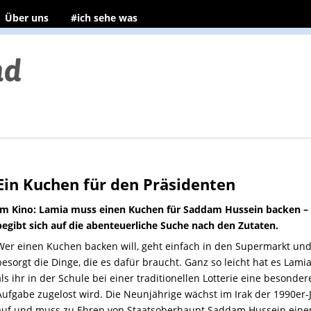
Über uns
#ich sehe was
Ein Kuchen für den Präsidenten
Im Kino: Lamia muss einen Kuchen für Saddam Hussein backen –
begibt sich auf die abenteuerliche Suche nach den Zutaten.
Wer einen Kuchen backen will, geht einfach in den Supermarkt un
besorgt die Dinge, die es dafür braucht. Ganz so leicht hat es Lamia
als ihr in der Schule bei einer traditionellen Lotterie eine besonder
Aufgabe zugelost wird. Die Neunjährige wächst im Irak der 1990er-
auf und muss zu Ehren von Staatsoberhaupt Saddam Hussein eine