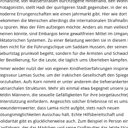
archaische, von Wasserstraßen durchzogene Hinterland, den Wohn
Protagonistin, stellt Hadi der quirligeren Stadt gegenüber, in der es
moderne Errungenschaften wie einen Jahrmarkt gibt. Hier wie dort
bekommen die Menschen allerdings die internationalen Strafma
zu spüren. Was der Film aufzeigen möchte: Anders als man vielleic
meinen könnte, sind Embargos keine gewaltfreien Mittel im Umgan
diktatorischen Systemen. Zu einer Belastung werden sie in diesem 
eben nicht für die Führungsclique um Saddam Hussein, der seinen
Geburtstag prunkvoll begeht, sondern für die Ärmsten und Schwäc
der Bevölkerung, für die Leute, die täglich ums Überleben kämpfen
Immer wieder nutzt der von eigenen Kindheitserfahrungen inspirie
Regisseur Lamias Suche, um der irakischen Gesellschaft den Spiege
vorzuhalten. Aufs Korn nimmt er unter anderem die tiefverankerte
patriarchalen Strukturen. Mehr als einmal etwa begegnet unsere j
Heldin Männern, die sexuelle Gefälligkeiten für ihre (vorgetäuschte
Unterstützung einfordern. Angesichts solcher Erlebnisse ist es um
bewundernswerter, dass Lamia nicht aufgibt, stets nach neuen
Lösungsmöglichkeiten Ausschau hält. Echte Hilfsbereitschaft und
Solidarität gibt es glücklicherweise auch. Zum Beispiel in Person ei
Taxifahrers, der das Mädchen und seine Großmutter das letzte Stü