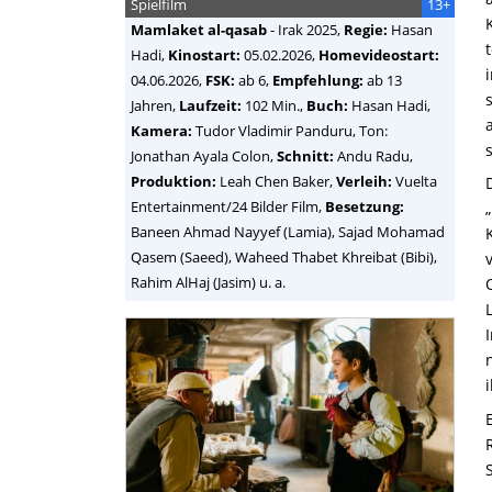
Spielfilm
13+
Mamlaket al-qasab
-
Irak
2025,
Regie:
Hasan
Hadi
,
Kinostart:
05.02.2026,
Homevideostart:
04.06.2026,
FSK:
ab 6,
Empfehlung:
ab 13
Jahren,
Laufzeit:
102 Min.,
Buch:
Hasan Hadi,
Kamera:
Tudor Vladimir Panduru, Ton:
Jonathan Ayala Colon,
Schnitt:
Andu Radu,
Produktion:
Leah Chen Baker,
Verleih:
Vuelta
Entertainment/24 Bilder Film,
Besetzung:
Baneen Ahmad Nayyef (Lamia), Sajad Mohamad
Qasem (Saeed), Waheed Thabet Khreibat (Bibi),
Rahim AlHaj (Jasim) u. a.