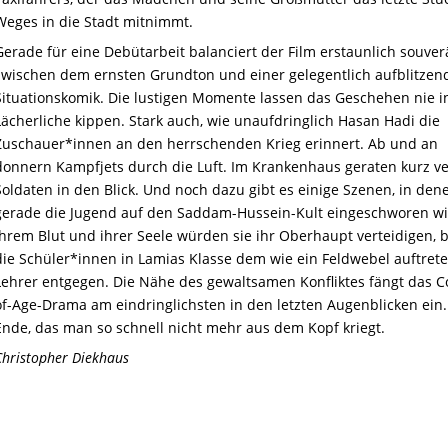
Weges in die Stadt mitnimmt.
Gerade für eine Debütarbeit balanciert der Film erstaunlich souve
zwischen dem ernsten Grundton und einer gelegentlich aufblitzen
Situationskomik. Die lustigen Momente lassen das Geschehen nie i
Lächerliche kippen. Stark auch, wie unaufdringlich Hasan Hadi die
Zuschauer*innen an den herrschenden Krieg erinnert. Ab und an
donnern Kampfjets durch die Luft. Im Krankenhaus geraten kurz ve
Soldaten in den Blick. Und noch dazu gibt es einige Szenen, in den
gerade die Jugend auf den Saddam-Hussein-Kult eingeschworen wi
ihrem Blut und ihrer Seele würden sie ihr Oberhaupt verteidigen, b
die Schüler*innen in Lamias Klasse dem wie ein Feldwebel auftret
Lehrer entgegen. Die Nähe des gewaltsamen Konfliktes fängt das 
of-Age-Drama am eindringlichsten in den letzten Augenblicken ein.
Ende, das man so schnell nicht mehr aus dem Kopf kriegt.
Christopher Diekhaus