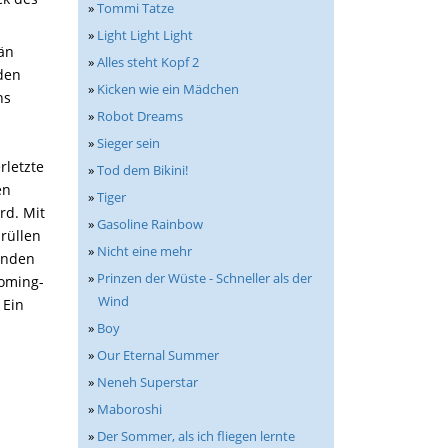
»
Tommi Tatze
»
Light Light Light
rän
»
Alles steht Kopf 2
den
»
Kicken wie ein Mädchen
ns
»
Robot Dreams
»
Sieger sein
rletzte
»
Tod dem Bikini!
en
»
Tiger
rd. Mit
»
Gasoline Rainbow
rüllen
»
Nicht eine mehr
enden
»
Prinzen der Wüste - Schneller als der
Coming-
Wind
 Ein
»
Boy
»
Our Eternal Summer
»
Neneh Superstar
»
Maboroshi
»
Der Sommer, als ich fliegen lernte