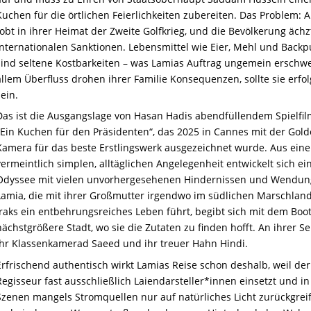
Kuchen für die örtlichen Feierlichkeiten zubereiten. Das Problem: A
tobt in ihrer Heimat der Zweite Golfkrieg, und die Bevölkerung ächz
internationalen Sanktionen. Lebensmittel wie Eier, Mehl und Backp
sind seltene Kostbarkeiten – was Lamias Auftrag ungemein erschwe
allem Überfluss drohen ihrer Familie Konsequenzen, sollte sie erfol
sein.
Das ist die Ausgangslage von Hasan Hadis abendfüllendem Spielfi
„Ein Kuchen für den Präsidenten“, das 2025 in Cannes mit der Gol
Kamera für das beste Erstlingswerk ausgezeichnet wurde. Aus eine
vermeintlich simplen, alltäglichen Angelegenheit entwickelt sich ei
Odyssee mit vielen unvorhergesehenen Hindernissen und Wendun
Lamia, die mit ihrer Großmutter irgendwo im südlichen Marschlan
Iraks ein entbehrungsreiches Leben führt, begibt sich mit dem Boot
nächstgrößere Stadt, wo sie die Zutaten zu finden hofft. An ihrer Se
ihr Klassenkamerad Saeed und ihr treuer Hahn Hindi.
Erfrischend authentisch wirkt Lamias Reise schon deshalb, weil der
Regisseur fast ausschließlich Laiendarsteller*innen einsetzt und in
Szenen mangels Stromquellen nur auf natürliches Licht zurückgreif