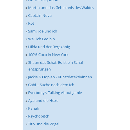
»
Martin und das Geheimnis des Waldes
»
Captain Nova
»
Rot
»
Sami, Joe und ich
»
Weil ich Leo bin
»
Hilda und der Bergkönig
»
100% Coco in New York
»
Shaun das Schaf: Es ist ein Schaf
entsprungen
»
Jackie & Oopjen - Kunstdetektivinnen
»
Gabi – Suche nach dem Ich
»
Everbody’s Talking About Jamie
»
Aya und die Hexe
»
Pariah
»
Psychobitch
»
Tito und die Vögel