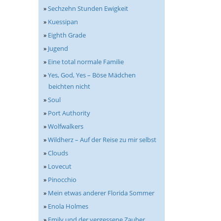
»
Sechzehn Stunden Ewigkeit
»
Kuessipan
»
Eighth Grade
»
Jugend
»
Eine total normale Familie
»
Yes, God, Yes – Böse Mädchen
beichten nicht
»
Soul
»
Port Authority
»
Wolfwalkers
»
Wildherz – Auf der Reise zu mir selbst
»
Clouds
»
Lovecut
»
Pinocchio
»
Mein etwas anderer Florida Sommer
»
Enola Holmes
»
Emily und der vergessene Zauber