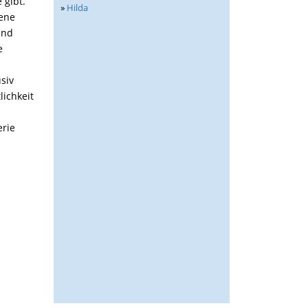
 gibt.
»
Hilda
gene
und
e
usiv
lichkeit
erie