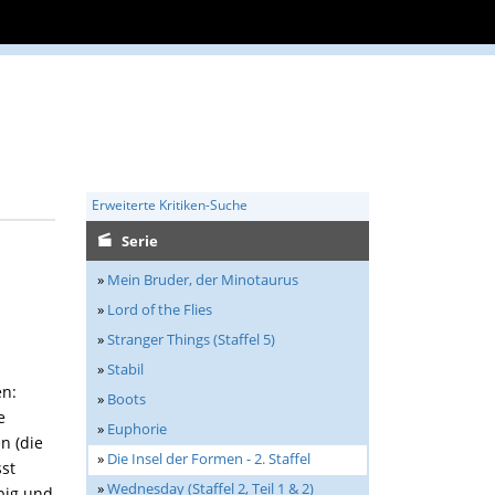
Erweiterte Kritiken-Suche
Serie
»
Mein Bruder, der Minotaurus
»
Lord of the Flies
»
Stranger Things (Staffel 5)
»
Stabil
en:
»
Boots
e
»
Euphorie
n (die
»
Die Insel der Formen - 2. Staffel
sst
»
Wednesday (Staffel 2, Teil 1 & 2)
big und