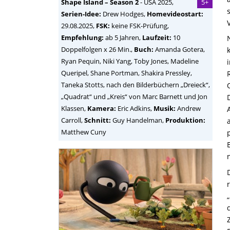
Shape Island – Season 2
-
USA
2025,
5+
Serien-Idee:
Drew Hodges
,
Homevideostart:
29.08.2025,
FSK:
keine FSK-Prüfung,
Empfehlung:
ab 5 Jahren,
Laufzeit:
10
Doppelfolgen x 26 Min.,
Buch:
Amanda Gotera,
Ryan Pequin, Niki Yang, Toby Jones, Madeline
Queripel, Shane Portman, Shakira Pressley,
Taneka Stotts, nach den Bilderbüchern „Dreieck“,
„Quadrat“ und „Kreis“ von Marc Barnett und Jon
Klassen,
Kamera:
Eric Adkins,
Musik:
Andrew
Carroll,
Schnitt:
Guy Handelman,
Produktion:
Matthew Cuny