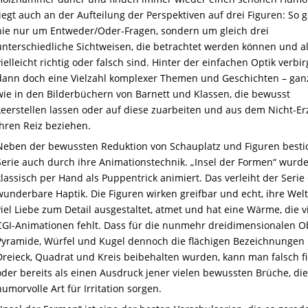
liegt auch an der Aufteilung der Perspektiven auf drei Figuren: So g
nie nur um Entweder/Oder-Fragen, sondern um gleich drei
unterschiedliche Sichtweisen, die betrachtet werden können und al
vielleicht richtig oder falsch sind. Hinter der einfachen Optik verbir
dann doch eine Vielzahl komplexer Themen und Geschichten – gan
wie in den Bilderbüchern von Barnett und Klassen, die bewusst
Leerstellen lassen oder auf diese zuarbeiten und aus dem Nicht-Er
ihren Reiz beziehen.
Neben der bewussten Reduktion von Schauplatz und Figuren bestic
Serie auch durch ihre Animationstechnik. „Insel der Formen“ wurd
klassisch per Hand als Puppentrick animiert. Das verleiht der Serie
wunderbare Haptik. Die Figuren wirken greifbar und echt, ihre Welt 
viel Liebe zum Detail ausgestaltet, atmet und hat eine Wärme, die v
CGI-Animationen fehlt. Dass für die nunmehr dreidimensionalen O
Pyramide, Würfel und Kugel dennoch die flächigen Bezeichnungen
Dreieck, Quadrat und Kreis beibehalten wurden, kann man falsch f
oder bereits als einen Ausdruck jener vielen bewussten Brüche, die
humorvolle Art für Irritation sorgen.