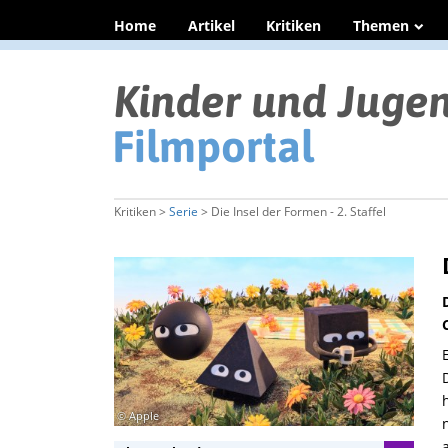
Home
Artikel
Kritiken
Themen
Kritiken >
Serie
> Die Insel der Formen - 2. Staffel
© Apple