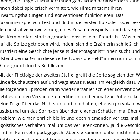
Ebene, die junge Zuschauer*innen ganz schön herausfordern kan
ihnen dabei spielerisch vermittelt, wie Filme mitsamt ihren
Erwartungshaltungen und Konventionen funktionieren. Das
Zusammenspiel von Text und Bild in der ersten Episode – oder bess
demonstrative Verweigerung eines Zusammenspiels – und das Eig
des Kommentars sind so grandios, dass es eine Freude ist. Was hie
auf die Spitze getrieben wird, indem sich die Erzählerin schließlich
frustriert eine Geschichte jenseits der Protagonist*innen sucht und
alsbald dermaßen in diese vertieft, dass die Held*innen nur noch 
Hintergrund durchs Bild flitzen.
Mit der Pilotfolge der zweiten Staffel greift die Serie sogleich den W
Kinderbuchautoren auf und wagt etwas Neues. Im Vergleich dazu 
die folgenden Episoden dann wieder erzählerisch eher konventione
geht es um den Versuch, zu meditieren und einmal zur Ruhe zu 
(eine Folge über das Nichtstun und Innehalten, ebenso provokant 
lustig), mal um das Springen über den eigenen Schatten, mal über
Problem, wie man ehrlich bleibt und doch niemanden verletzt, mal
egoistisches Verhalten, mal um das Verlierenkönnen. Ja, die Geschi
sind im Kern sehr pädagogisch. Aber sie kommen dabei nicht mit 
Holzhammer daher und finden immer wieder einen schönen Humo