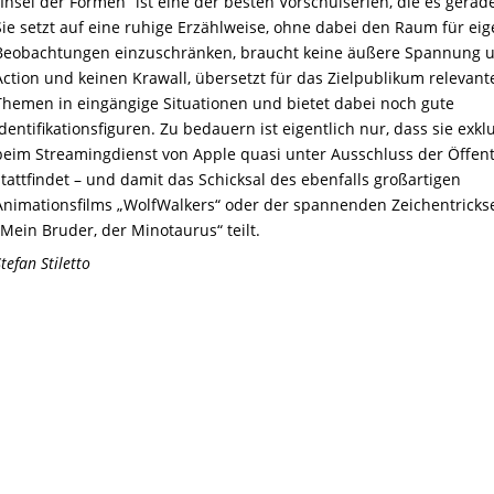
„Insel der Formen“ ist eine der besten Vorschulserien, die es gerade
Sie setzt auf eine ruhige Erzählweise, ohne dabei den Raum für ei
Beobachtungen einzuschränken, braucht keine äußere Spannung 
Action und keinen Krawall, übersetzt für das Zielpublikum relevant
Themen in eingängige Situationen und bietet dabei noch gute
Identifikationsfiguren. Zu bedauern ist eigentlich nur, dass sie exkl
beim Streamingdienst von Apple quasi unter Ausschluss der Öffent
stattfindet – und damit das Schicksal des ebenfalls großartigen
Animationsfilms „WolfWalkers“ oder der spannenden Zeichentricks
„Mein Bruder, der Minotaurus“ teilt.
tefan Stiletto