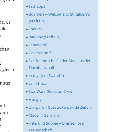
»
Tschappel
»
Boarders ‒ Welcome to St. Gilbert's
(Staffel 1)
de. Es
 die
»
Forever
n
»
Bad Boy (Staffel 1)
»
Lenas Hof
achen.
»
Generation Z
»
Der freundliche Spider-Man aus der
g
Nachbarschaft
 gleich
»
In my skin (Staffel 1)
nützt
»
Unsichtbar
»
Star Wars: Skeleton Crew
»
Hungry
und
»
Uferpark – Gute Zeiten, wilde Zeiten
ginn
»
Made in Germany
s
»
Fritzi und Sophie – Grenzenlose
n
Freundschaft