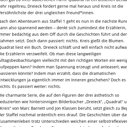
sehr regeltreu, Dreieck fordert gerne mal heraus und Kreis ist die
Versöhnlichste der drei ungleichen Freund*innen.
Nach den Abenteuern aus Staffel 1 geht es nun in die nächste Run
kann also spannend werden – denkt sich zumindest die Erzählerin,
immer bedächtig aus dem Off durch die Geschichten führt und de
Rahmen setzt. Doch dann passiert: nichts. Kreis gießt die Blumen.
Quadrat liest ein Buch. Dreieck schläft und will einfach nicht aufw
Die Erzählerin verzweifelt. Ob man diese langweiligen
Alltagsbeobachtungen vielleicht mit den richtigen Worten ein weni
aufpeppen kann? Indem man Spannung erzeugt und anteasert, was
passieren könnte? Indem man erzählt, dass die dramatischen
Entwicklungen ja eigentlich immer im Inneren geschehen? Doch es 
nichts. Es passiert weiter: nichts.
Die charmante Serie, die auf den Figuren der drei ästhetisch so
reduzierten wie hintersinnigen Bilderbücher „Dreieck“, „Quadrat“ 
„Kreis“ von Marc Barnett und Jon Klassen beruht, setzt gleich zu Be
der Staffel nochmal ordentlich eins drauf. Die Geschichten über da
Zusammenleben trotz Unterschieden weichen einer selbstreflexive