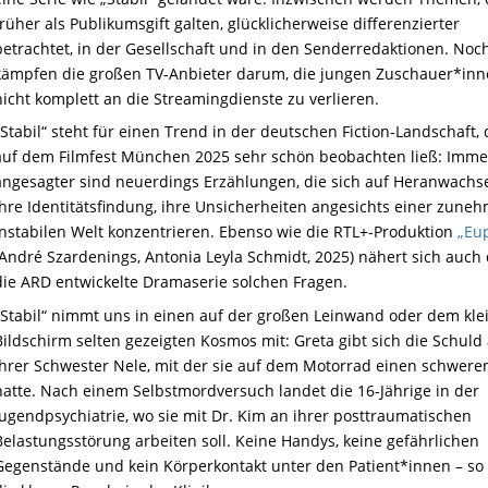
früher als Publikumsgift galten, glücklicherweise differenzierter
betrachtet, in der Gesellschaft und in den Senderredaktionen. Noc
kämpfen die großen TV-Anbieter darum, die jungen Zuschauer*in
nicht komplett an die Streamingdienste zu verlieren.
„Stabil“ steht für einen Trend in der deutschen Fiction-Landschaft, 
auf dem Filmfest München 2025 sehr schön beobachten ließ: Imme
angesagter sind neuerdings Erzählungen, die sich auf Heranwachs
ihre Identitätsfindung, ihre Unsicherheiten angesichts einer zune
instabilen Welt konzentrieren. Ebenso wie die RTL+-Produktion
„Eu
(André Szardenings, Antonia Leyla Schmidt, 2025) nähert sich auch 
die ARD entwickelte Dramaserie solchen Fragen.
„Stabil“ nimmt uns in einen auf der großen Leinwand oder dem kle
Bildschirm selten gezeigten Kosmos mit: Greta gibt sich die Schul
ihrer Schwester Nele, mit der sie auf dem Motorrad einen schweren
hatte. Nach einem Selbstmordversuch landet die 16-Jährige in der
Jugendpsychiatrie, wo sie mit Dr. Kim an ihrer posttraumatischen
Belastungsstörung arbeiten soll. Keine Handys, keine gefährlichen
Gegenstände und kein Körperkontakt unter den Patient*innen – so