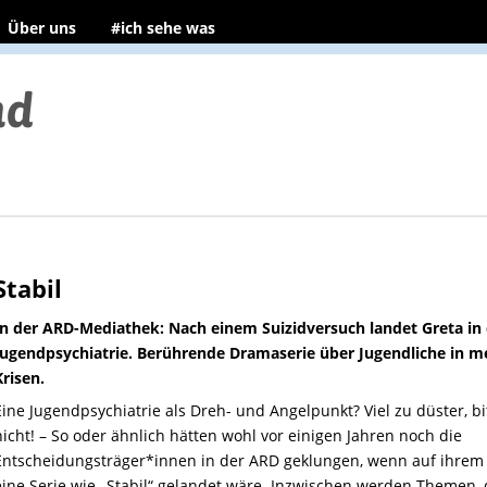
Über uns
#ich sehe was
Stabil
In der ARD-Mediathek: Nach einem Suizidversuch landet Greta in
Jugendpsychiatrie. Berührende Dramaserie über Jugendliche in m
Krisen.
Eine Jugendpsychiatrie als Dreh- und Angelpunkt? Viel zu düster, bi
nicht! – So oder ähnlich hätten wohl vor einigen Jahren noch die
Entscheidungsträger*innen in der ARD geklungen, wenn auf ihrem 
eine Serie wie „Stabil“ gelandet wäre. Inzwischen werden Themen, 