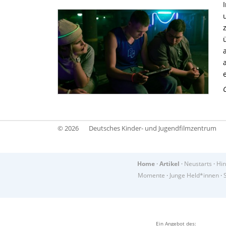
© 2026
Deutsches Kinder- und Jugendfilmzentrum
Home
·
Artikel
·
Neustarts
·
Hin
Momente
·
Junge Held*innen
·
Ein Angebot des: