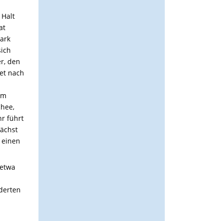
 Halt
at
tark
sich
er, den
det nach
em
chee,
r führt
nächst
f einen
 etwa
lderten