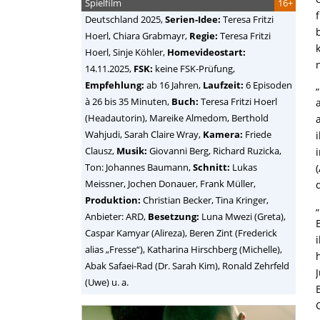
Spielfilm
16+
Deutschland
2025,
Serien-Idee:
Teresa Fritzi
Hoerl, Chiara Grabmayr,
Regie:
Teresa Fritzi
Hoerl, Sinje Köhler
,
Homevideostart:
14.11.2025,
FSK:
keine FSK-Prüfung,
Empfehlung:
ab 16 Jahren,
Laufzeit:
6 Episoden
à 26 bis 35 Minuten,
Buch:
Teresa Fritzi Hoerl
(Headautorin), Mareike Almedom, Berthold
Wahjudi, Sarah Claire Wray,
Kamera:
Friede
Clausz,
Musik:
Giovanni Berg, Richard Ruzicka,
Ton: Johannes Baumann,
Schnitt:
Lukas
Meissner, Jochen Donauer, Frank Müller,
Produktion:
Christian Becker, Tina Kringer,
Anbieter: ARD,
Besetzung:
Luna Mwezi (Greta),
Caspar Kamyar (Alireza), Beren Zint (Frederick
alias „Fresse“), Katharina Hirschberg (Michelle),
Abak Safaei-Rad (Dr. Sarah Kim), Ronald Zehrfeld
(Uwe) u. a.