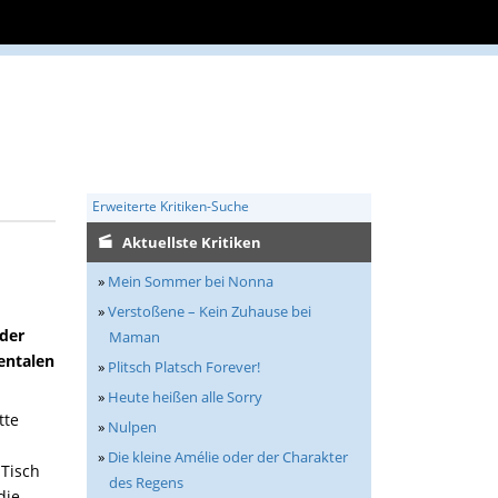
Erweiterte Kritiken-Suche
Aktuellste Kritiken
»
Mein Sommer bei Nonna
»
Verstoßene – Kein Zuhause bei
 der
Maman
entalen
»
Plitsch Platsch Forever!
»
Heute heißen alle Sorry
tte
»
Nulpen
»
Die kleine Amélie oder der Charakter
Tisch
des Regens
die