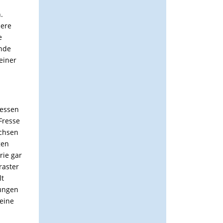
.
ßere
e
rnde
einer
dessen
Fresse
achsen
gen
rie gar
raster
lt
dungen
 eine