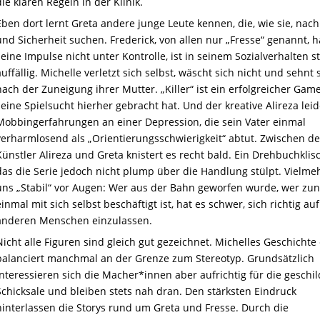
die klaren Regeln in der Klinik.
Eben dort lernt Greta andere junge Leute kennen, die, wie sie, nach
und Sicherheit suchen. Frederick, von allen nur „Fresse“ genannt, h
seine Impulse nicht unter Kontrolle, ist in seinem Sozialverhalten s
auffällig. Michelle verletzt sich selbst, wäscht sich nicht und sehnt 
nach der Zuneigung ihrer Mutter. „Killer“ ist ein erfolgreicher Gam
seine Spielsucht hierher gebracht hat. Und der kreative Alireza lei
Mobbingerfahrungen an einer Depression, die sein Vater einmal
verharmlosend als „Orientierungsschwierigkeit“ abtut. Zwischen d
Künstler Alireza und Greta knistert es recht bald. Ein Drehbuchklis
das die Serie jedoch nicht plump über die Handlung stülpt. Vielmeh
uns „Stabil“ vor Augen: Wer aus der Bahn geworfen wurde, wer zu
einmal mit sich selbst beschäftigt ist, hat es schwer, sich richtig au
anderen Menschen einzulassen.
Nicht alle Figuren sind gleich gut gezeichnet. Michelles Geschichte
balanciert manchmal an der Grenze zum Stereotyp. Grundsätzlich
interessieren sich die Macher*innen aber aufrichtig für die geschi
Schicksale und bleiben stets nah dran. Den stärksten Eindruck
hinterlassen die Storys rund um Greta und Fresse. Durch die