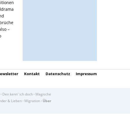
itionen
nddrama
nd
sbrüche
also –
o
ewsletter
Kontakt
Datenschutz
Impressum
·
Den kenn' ich doch
·
Magische
der & Lieben
·
Migration
·
Über