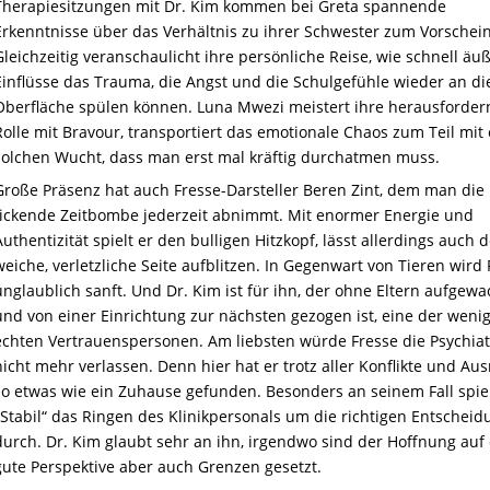
Therapiesitzungen mit Dr. Kim kommen bei Greta spannende
Erkenntnisse über das Verhältnis zu ihrer Schwester zum Vorschein
Gleichzeitig veranschaulicht ihre persönliche Reise, wie schnell äu
Einflüsse das Trauma, die Angst und die Schulgefühle wieder an di
Oberfläche spülen können. Luna Mwezi meistert ihre herausforde
Rolle mit Bravour, transportiert das emotionale Chaos zum Teil mit 
solchen Wucht, dass man erst mal kräftig durchatmen muss.
Große Präsenz hat auch Fresse-Darsteller Beren Zint, dem man die
tickende Zeitbombe jederzeit abnimmt. Mit enormer Energie und
Authentizität spielt er den bulligen Hitzkopf, lässt allerdings auch 
weiche, verletzliche Seite aufblitzen. In Gegenwart von Tieren wird 
unglaublich sanft. Und Dr. Kim ist für ihn, der ohne Eltern aufgew
und von einer Einrichtung zur nächsten gezogen ist, eine der weni
echten Vertrauenspersonen. Am liebsten würde Fresse die Psychiat
nicht mehr verlassen. Denn hier hat er trotz aller Konflikte und Aus
so etwas wie ein Zuhause gefunden. Besonders an seinem Fall spie
„Stabil“ das Ringen des Klinikpersonals um die richtigen Entschei
durch. Dr. Kim glaubt sehr an ihn, irgendwo sind der Hoffnung auf
gute Perspektive aber auch Grenzen gesetzt.