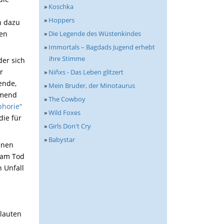
»
Koschka
»
Hoppers
h dazu
»
Die Legende des Wüstenkindes
nen
»
Immortals – Bagdads Jugend erhebt
ihre Stimme
der sich
r
»
Niñxs - Das Leben glitzert
ende,
»
Mein Bruder, der Minotaurus
hmend
»
The Cowboy
phorie“
»
Wild Foxes
die für
»
Girls Don't Cry
»
Babystar
inen
d am Tod
 Unfall
 lauten