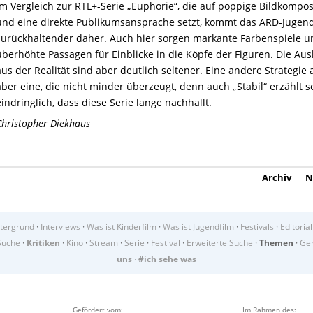
Im Vergleich zur RTL+-Serie „Euphorie“, die auf poppige Bildkompos
und eine direkte Publikumsansprache setzt, kommt das ARD-Juge
zurückhaltender daher. Auch hier sorgen markante Farbenspiele u
überhöhte Passagen für Einblicke in die Köpfe der Figuren. Die Au
aus der Realität sind aber deutlich seltener. Eine andere Strategie 
aber eine, die nicht minder überzeugt, denn auch „Stabil“ erzählt s
eindringlich, dass diese Serie lange nachhallt.
Christopher Diekhaus
Archiv
N
tergrund
·
Interviews
·
Was ist Kinderfilm
·
Was ist Jugendfilm
·
Festivals
·
Editorial
Suche
·
Kritiken
·
Kino
·
Stream
·
Serie
·
Festival
·
Erweiterte Suche
·
Themen
·
Gen
uns
·
#ich sehe was
Gefördert vom:
Im Rahmen des: