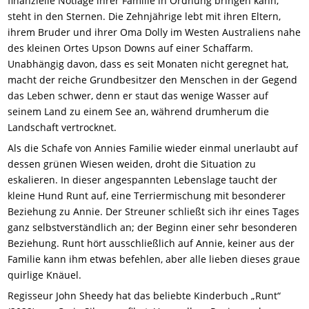
finanzielle Notlage ihrer Familie in Ordnung bringen kann,
steht in den Sternen. Die Zehnjährige lebt mit ihren Eltern,
ihrem Bruder und ihrer Oma Dolly im Westen Australiens nahe
des kleinen Ortes Upson Downs auf einer Schaffarm.
Unabhängig davon, dass es seit Monaten nicht geregnet hat,
macht der reiche Grundbesitzer den Menschen in der Gegend
das Leben schwer, denn er staut das wenige Wasser auf
seinem Land zu einem See an, während drumherum die
Landschaft vertrocknet.
Als die Schafe von Annies Familie wieder einmal unerlaubt auf
dessen grünen Wiesen weiden, droht die Situation zu
eskalieren. In dieser angespannten Lebenslage taucht der
kleine Hund Runt auf, eine Terriermischung mit besonderer
Beziehung zu Annie. Der Streuner schließt sich ihr eines Tages
ganz selbstverständlich an; der Beginn einer sehr besonderen
Beziehung. Runt hört ausschließlich auf Annie, keiner aus der
Familie kann ihm etwas befehlen, aber alle lieben dieses graue
quirlige Knäuel.
Regisseur John Sheedy hat das beliebte Kinderbuch „Runt“