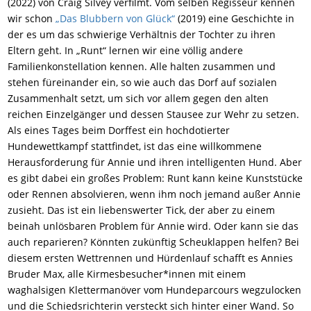
(2022) von Craig Silvey verfilmt. Vom selben Regisseur kennen
wir schon
„Das Blubbern von Glück“
(2019) eine Geschichte in
der es um das schwierige Verhältnis der Tochter zu ihren
Eltern geht. In „Runt“ lernen wir eine völlig andere
Familienkonstellation kennen. Alle halten zusammen und
stehen füreinander ein, so wie auch das Dorf auf sozialen
Zusammenhalt setzt, um sich vor allem gegen den alten
reichen Einzelgänger und dessen Stausee zur Wehr zu setzen.
Als eines Tages beim Dorffest ein hochdotierter
Hundewettkampf stattfindet, ist das eine willkommene
Herausforderung für Annie und ihren intelligenten Hund. Aber
es gibt dabei ein großes Problem: Runt kann keine Kunststücke
oder Rennen absolvieren, wenn ihm noch jemand außer Annie
zusieht. Das ist ein liebenswerter Tick, der aber zu einem
beinah unlösbaren Problem für Annie wird. Oder kann sie das
auch reparieren? Könnten zukünftig Scheuklappen helfen? Bei
diesem ersten Wettrennen und Hürdenlauf schafft es Annies
Bruder Max, alle Kirmesbesucher*innen mit einem
waghalsigen Klettermanöver vom Hundeparcours wegzulocken
und die Schiedsrichterin versteckt sich hinter einer Wand. So