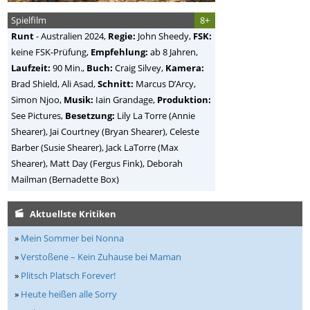
Spielfilm
8+
Runt
-
Australien
2024,
Regie:
John Sheedy
,
FSK:
keine FSK-Prüfung,
Empfehlung:
ab 8 Jahren,
Laufzeit:
90 Min.,
Buch:
Craig Silvey,
Kamera:
Brad Shield, Ali Asad,
Schnitt:
Marcus D’Arcy,
Simon Njoo,
Musik:
Iain Grandage,
Produktion:
See Pictures,
Besetzung:
Lily La Torre (Annie
Shearer), Jai Courtney (Bryan Shearer), Celeste
Barber (Susie Shearer), Jack LaTorre (Max
Shearer), Matt Day (Fergus Fink), Deborah
Mailman (Bernadette Box)
Aktuellste Kritiken
»
Mein Sommer bei Nonna
»
Verstoßene – Kein Zuhause bei Maman
»
Plitsch Platsch Forever!
»
Heute heißen alle Sorry