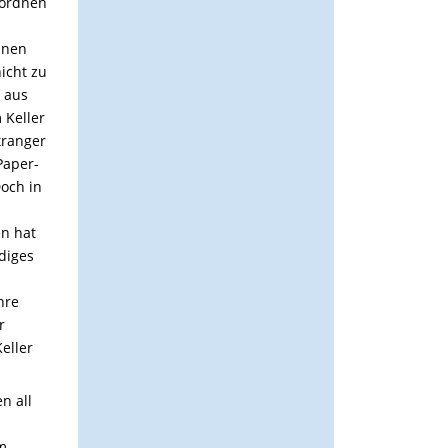
nordnen
inen
icht zu
 aus
 Keller
tranger
Paper-
Doch in
n hat
diges
hre
r
eller
n all
em