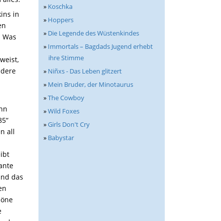
»
Koschka
ins in
»
Hoppers
en
»
Die Legende des Wüstenkindes
. Was
»
Immortals – Bagdads Jugend erhebt
ihre Stimme
weist,
ndere
»
Niñxs - Das Leben glitzert
»
Mein Bruder, der Minotaurus
»
The Cowboy
enn
»
Wild Foxes
85“
»
Girls Don't Cry
n all
»
Babystar
ibt
ante
und das
en
höne
e