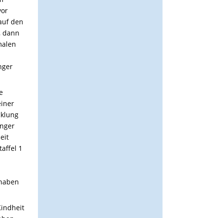
vor
auf den
, dann
malen
nger
e
einer
cklung
anger
eit
affel 1
 haben
Kindheit