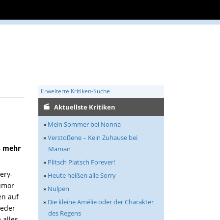
Erweiterte Kritiken-Suche
Aktuellste Kritiken
»
Mein Sommer bei Nonna
»
Verstoßene – Kein Zuhause bei
gs mehr
Maman
»
Plitsch Platsch Forever!
ery-
»
Heute heißen alle Sorry
Humor
»
Nulpen
en auf
»
Die kleine Amélie oder der Charakter
ieder
des Regens
alles.