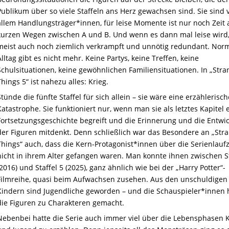
Publikum über so viele Staffeln ans Herz gewachsen sind. Sie sind 
allem Handlungsträger*innen, für leise Momente ist nur noch Zeit 
kurzen Wegen zwischen A und B. Und wenn es dann mal leise wird
meist auch noch ziemlich verkrampft und unnötig redundant. Nor
Alltag gibt es nicht mehr. Keine Partys, keine Treffen, keine
Schulsituationen, keine gewöhnlichen Familiensituationen. In „Stra
Things 5“ ist nahezu alles: Krieg.
Stünde die fünfte Staffel für sich allein – sie wäre eine erzählerisch
Katastrophe. Sie funktioniert nur, wenn man sie als letztes Kapitel 
Fortsetzungsgeschichte begreift und die Erinnerung und die Entwi
der Figuren mitdenkt. Denn schließlich war das Besondere an „Str
Things“ auch, dass die Kern-Protagonist*innen über die Serienlaufz
nicht in ihrem Alter gefangen waren. Man konnte ihnen zwischen St
(2016) und Staffel 5 (2025), ganz ähnlich wie bei der „Harry Potter“-
Filmreihe, quasi beim Aufwachsen zusehen. Aus den unschuldigen
Kindern sind Jugendliche geworden – und die Schauspieler*innen
die Figuren zu Charakteren gemacht.
Nebenbei hatte die Serie auch immer viel über die Lebensphasen 