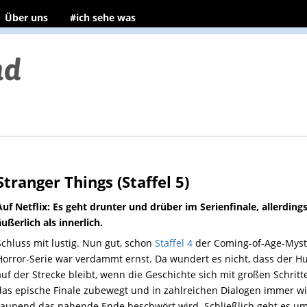
Über uns
#ich sehe was
Stranger Things (Staffel 5)
Auf Netflix: Es geht drunter und drüber im Serienfinale, allerdin
äußerlich als innerlich.
Schluss mit lustig. Nun gut, schon
Staffel 4
der Coming-of-Age-Myst
Horror-Serie war verdammt ernst. Da wundert es nicht, dass der 
auf der Strecke bleibt, wenn die Geschichte sich mit großen Schritt
das epische Finale zubewegt und in zahlreichen Dialogen immer w
raunend das nahende Ende beschwört wird. Schließlich geht es um 