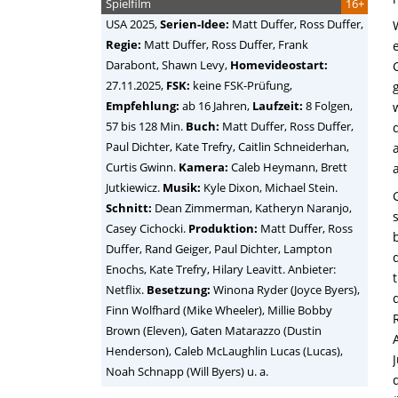
Spielfilm
16+
USA
2025,
Serien-Idee:
Matt Duffer, Ross Duffer,
Regie:
Matt Duffer, Ross Duffer, Frank
Darabont, Shawn Levy
,
Homevideostart:
27.11.2025,
FSK:
keine FSK-Prüfung,
Empfehlung:
ab 16 Jahren,
Laufzeit:
8 Folgen,
57 bis 128 Min.
Buch:
Matt Duffer, Ross Duffer,
Paul Dichter, Kate Trefry, Caitlin Schneiderhan,
Curtis Gwinn.
Kamera:
Caleb Heymann, Brett
Jutkiewicz.
Musik:
Kyle Dixon, Michael Stein.
Schnitt:
Dean Zimmerman, Katheryn Naranjo,
Casey Cichocki.
Produktion:
Matt Duffer, Ross
Duffer, Rand Geiger, Paul Dichter, Lampton
Enochs, Kate Trefry, Hilary Leavitt. Anbieter:
Netflix.
Besetzung:
Winona Ryder (Joyce Byers),
Finn Wolfhard (Mike Wheeler), Millie Bobby
Brown (Eleven), Gaten Matarazzo (Dustin
Henderson), Caleb McLaughlin Lucas (Lucas),
Noah Schnapp (Will Byers) u. a.