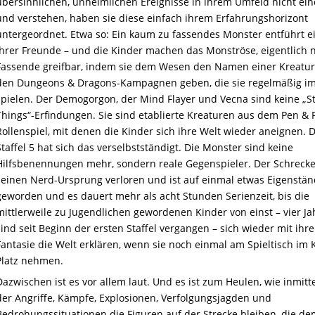
übersinnlichen, unheimlichen Ereignisse in ihrem Umfeld nicht ei
und verstehen, haben sie diese einfach ihrem Erfahrungshorizont
untergeordnet. Etwa so: Ein kaum zu fassendes Monster entführt e
ihrer Freunde – und die Kinder machen das Monströse, eigentlich n
Fassende greifbar, indem sie dem Wesen den Namen einer Kreatur
den Dungeons & Dragons-Kampagnen geben, die sie regelmäßig im
spielen. Der Demogorgon, der Mind Flayer und Vecna sind keine „S
Things“-Erfindungen. Sie sind etablierte Kreaturen aus dem Pen & 
Rollenspiel, mit denen die Kinder sich ihre Welt wieder aneignen. 
Staffel 5 hat sich das verselbstständigt. Die Monster sind keine
Hilfsbenennungen mehr, sondern reale Gegenspieler. Der Schrecke
seinen Nerd-Ursprung verloren und ist auf einmal etwas Eigenstän
geworden und es dauert mehr als acht Stunden Serienzeit, bis die
mittlerweile zu Jugendlichen gewordenen Kinder von einst – vier Ja
sind seit Beginn der ersten Staffel vergangen – sich wieder mit ihre
Fantasie die Welt erklären, wenn sie noch einmal am Spieltisch im K
Platz nehmen.
Dazwischen ist es vor allem laut. Und es ist zum Heulen, wie inmitte
der Angriffe, Kämpfe, Explosionen, Verfolgungsjagden und
Bedrohungssituationen die Figuren auf der Strecke bleiben, die d