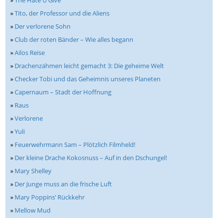
»
The Hate U Give
»
Tito, der Professor und die Aliens
»
Der verlorene Sohn
»
Club der roten Bänder – Wie alles begann
»
Ailos Reise
»
Drachenzähmen leicht gemacht 3: Die geheime Welt
»
Checker Tobi und das Geheimnis unseres Planeten
»
Capernaum – Stadt der Hoffnung
»
Raus
»
Verlorene
»
Yuli
»
Feuerwehrmann Sam – Plötzlich Filmheld!
»
Der kleine Drache Kokosnuss – Auf in den Dschungel!
»
Mary Shelley
»
Der Junge muss an die frische Luft
»
Mary Poppins’ Rückkehr
»
Mellow Mud