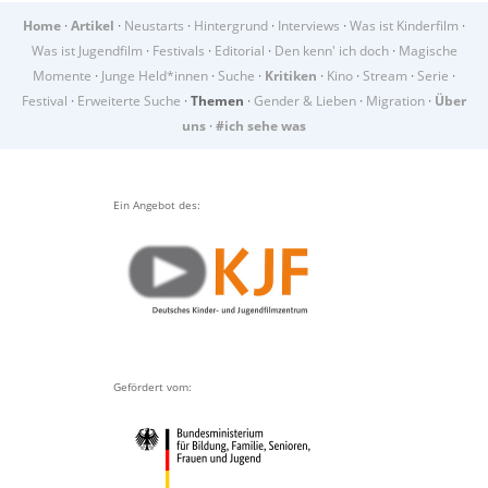
Home
·
Artikel
·
Neustarts
·
Hintergrund
·
Interviews
·
Was ist Kinderfilm
·
Was ist Jugendfilm
·
Festivals
·
Editorial
·
Den kenn' ich doch
·
Magische
Momente
·
Junge Held*innen
·
Suche
·
Kritiken
·
Kino
·
Stream
·
Serie
·
Festival
·
Erweiterte Suche
·
Themen
·
Gender & Lieben
·
Migration
·
Über
uns
·
#ich sehe was
Ein Angebot des:
Gefördert vom: