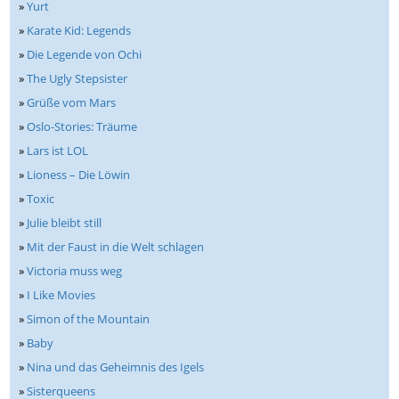
»
Yurt
»
Karate Kid: Legends
»
Die Legende von Ochi
»
The Ugly Stepsister
»
Grüße vom Mars
»
Oslo-Stories: Träume
»
Lars ist LOL
»
Lioness – Die Löwin
»
Toxic
»
Julie bleibt still
»
Mit der Faust in die Welt schlagen
»
Victoria muss weg
»
I Like Movies
»
Simon of the Mountain
»
Baby
»
Nina und das Geheimnis des Igels
»
Sisterqueens