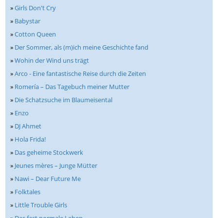
»
Girls Don't Cry
»
Babystar
»
Cotton Queen
»
Der Sommer, als (m)ich meine Geschichte fand
»
Wohin der Wind uns trägt
»
Arco - Eine fantastische Reise durch die Zeiten
»
Romería – Das Tagebuch meiner Mutter
»
Die Schatzsuche im Blaumeisental
»
Enzo
»
DJ Ahmet
»
Hola Frida!
»
Das geheime Stockwerk
»
Jeunes mères – Junge Mütter
»
Nawi – Dear Future Me
»
Folktales
»
Little Trouble Girls