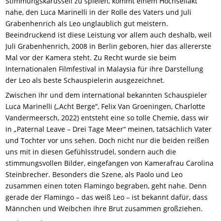
Stimmungskarussell zu spielen, kommt einem Hochseilakt
nahe, den Luca Marinelli in der Rolle des Vaters und Juli
Grabenhenrich als Leo unglaublich gut meistern.
Beeindruckend ist diese Leistung vor allem auch deshalb, weil
Juli Grabenhenrich, 2008 in Berlin geboren, hier das allererste
Mal vor der Kamera steht. Zu Recht wurde sie beim
Internationalen Filmfestival in Malaysia für ihre Darstellung
der Leo als beste Schauspielerin ausgezeichnet.
Zwischen ihr und dem international bekannten Schauspieler
Luca Marinelli („Acht Berge“, Felix Van Groeningen, Charlotte
Vandermeersch, 2022) entsteht eine so tolle Chemie, dass wir
in „Paternal Leave – Drei Tage Meer“ meinen, tatsächlich Vater
und Tochter vor uns sehen. Doch nicht nur die beiden reißen
uns mit in diesen Gefühlsstrudel, sondern auch die
stimmungsvollen Bilder, eingefangen von Kamerafrau Carolina
Steinbrecher. Besonders die Szene, als Paolo und Leo
zusammen einen toten Flamingo begraben, geht nahe. Denn
gerade der Flamingo – das weiß Leo – ist bekannt dafür, dass
Männchen und Weibchen ihre Brut zusammen großziehen.