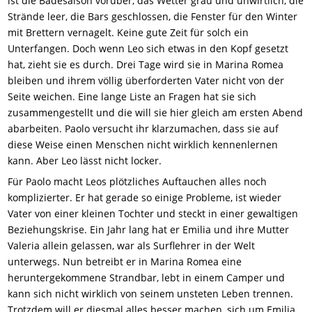
ist die Badesaison vorüber, das Wetter grau und unwirtlich, die
Strände leer, die Bars geschlossen, die Fenster für den Winter
mit Brettern vernagelt. Keine gute Zeit für solch ein
Unterfangen. Doch wenn Leo sich etwas in den Kopf gesetzt
hat, zieht sie es durch. Drei Tage wird sie in Marina Romea
bleiben und ihrem völlig überforderten Vater nicht von der
Seite weichen. Eine lange Liste an Fragen hat sie sich
zusammengestellt und die will sie hier gleich am ersten Abend
abarbeiten. Paolo versucht ihr klarzumachen, dass sie auf
diese Weise einen Menschen nicht wirklich kennenlernen
kann. Aber Leo lässt nicht locker.
Für Paolo macht Leos plötzliches Auftauchen alles noch
komplizierter. Er hat gerade so einige Probleme, ist wieder
Vater von einer kleinen Tochter und steckt in einer gewaltigen
Beziehungskrise. Ein Jahr lang hat er Emilia und ihre Mutter
Valeria allein gelassen, war als Surflehrer in der Welt
unterwegs. Nun betreibt er in Marina Romea eine
heruntergekommene Strandbar, lebt in einem Camper und
kann sich nicht wirklich von seinem unsteten Leben trennen.
Trotzdem will er diesmal alles besser machen, sich um Emilia