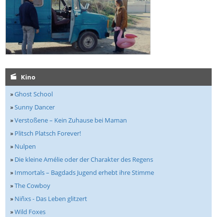
Kino
»
Ghost School
»
Sunny Dancer
»
Verstoßene – Kein Zuhause bei Maman
»
Plitsch Platsch Forever!
»
Nulpen
»
Die kleine Amélie oder der Charakter des Regens
»
Immortals – Bagdads Jugend erhebt ihre Stimme
»
The Cowboy
»
Niñxs - Das Leben glitzert
»
Wild Foxes