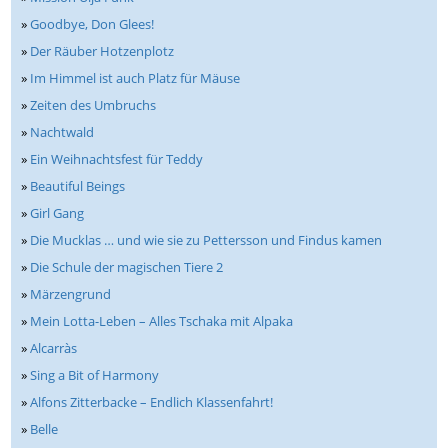
»
Goodbye, Don Glees!
»
Der Räuber Hotzenplotz
»
Im Himmel ist auch Platz für Mäuse
»
Zeiten des Umbruchs
»
Nachtwald
»
Ein Weihnachtsfest für Teddy
»
Beautiful Beings
»
Girl Gang
»
Die Mucklas … und wie sie zu Pettersson und Findus kamen
»
Die Schule der magischen Tiere 2
»
Märzengrund
»
Mein Lotta-Leben – Alles Tschaka mit Alpaka
»
Alcarràs
»
Sing a Bit of Harmony
»
Alfons Zitterbacke – Endlich Klassenfahrt!
»
Belle