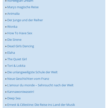
»
Norwegian Dream
»
Marys magische Reise
»
Animalia
»
Der Junge und der Reiher
»
Wonka
»
How To Have Sex
»
Die Sirene
»
Dead Girls Dancing
»
Elaha
»
The Quiet Girl
»
Tori & Lokita
»
Die unlangweiligste Schule der Welt
»
Neue Geschichten vom Franz
»
L‘amour du monde – Sehnsucht nach der Welt
»
Kannawoniwasein!
»
Deep Sea
»
Ernest & Célestine: Die Reise ins Land der Musik