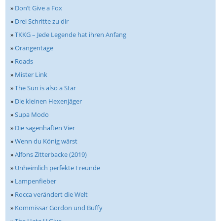
»
Don’t Give a Fox
»
Drei Schritte zu dir
»
TKKG – Jede Legende hat ihren Anfang
»
Orangentage
»
Roads
»
Mister Link
»
The Sun is also a Star
»
Die kleinen Hexenjäger
»
Supa Modo
»
Die sagenhaften Vier
»
Wenn du König wärst
»
Alfons Zitterbacke (2019)
»
Unheimlich perfekte Freunde
»
Lampenfieber
»
Rocca verändert die Welt
»
Kommissar Gordon und Buffy