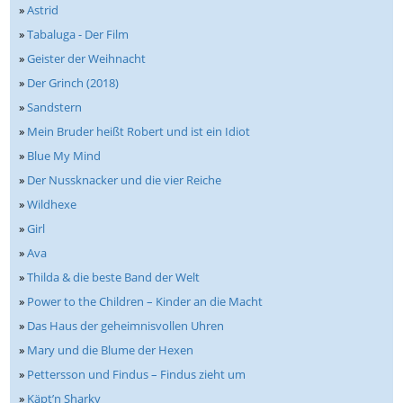
»
Astrid
»
Tabaluga - Der Film
»
Geister der Weihnacht
»
Der Grinch (2018)
»
Sandstern
»
Mein Bruder heißt Robert und ist ein Idiot
»
Blue My Mind
»
Der Nussknacker und die vier Reiche
»
Wildhexe
»
Girl
»
Ava
»
Thilda & die beste Band der Welt
»
Power to the Children – Kinder an die Macht
»
Das Haus der geheimnisvollen Uhren
»
Mary und die Blume der Hexen
»
Pettersson und Findus – Findus zieht um
»
Käpt’n Sharky