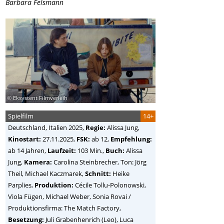
Barbara Felsmann
© Eksystent Filmverleih
Spielfilm
14+
Deutschland, Italien
2025,
Regie:
Alissa Jung
,
Kinostart:
27.11.2025,
FSK:
ab 12,
Empfehlung:
ab 14 Jahren,
Laufzeit:
103 Min.,
Buch:
Alissa
Jung,
Kamera:
Carolina Steinbrecher, Ton: Jörg
Theil, Michael Kaczmarek,
Schnitt:
Heike
Parplies,
Produktion:
Cécile Tollu-Polonowski,
Viola Fügen, Michael Weber, Sonia Rovai /
Produktionsfirma: The Match Factory,
Besetzung:
Juli Grabenhenrich (Leo), Luca