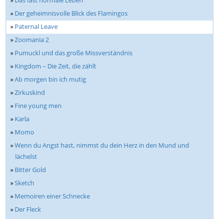
»
Das fast normale Leben
»
Der geheimnisvolle Blick des Flamingos
»
Paternal Leave
»
Zoomania 2
»
Pumuckl und das große Missverständnis
»
Kingdom – Die Zeit, die zählt
»
Ab morgen bin ich mutig
»
Zirkuskind
»
Fine young men
»
Karla
»
Momo
»
Wenn du Angst hast, nimmst du dein Herz in den Mund und
lächelst
»
Bitter Gold
»
Sketch
»
Memoiren einer Schnecke
»
Der Fleck