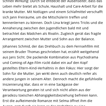
schnell Wirkung: Durch sie entdeckt der Außenseiter, dass das
Leben mehr bietet als Schule, Haushalt und Care-Arbeit für die
kranke Mutter. Mit Notlügen und einem Schlafmittel verschafft
sich Jann Freiräume, um die Mitschülerin treffen und
kennenlernen zu können. Doch Lina kriegt Janns Tricks und die
Annäherung zwischen den Jugendlichen bald mit und
betrachtet das Mädchen als Rivalin. Zugleich gerät das fragile
Arrangement zwischen Mutter und Sohn aus der Balance.
Johannes Schmid, der das Drehbuch zu dem Fernsehfilm mit
seinem Bruder Thomas geschrieben hat, erzählt weitgehend
aus Jans Sicht. Die packende Kombination aus Psychodrama
und Coming-of-Age-Film rückt dabei ein auf den Kopf
gestelltes Eltern-Kind-Verhältnis in den Fokus: Hier sorgt der
Sohn für die Mutter. Jan wirkt denn auch deutlich reifer als
andere Jungen in seinem Alter. Dennoch macht die gefühlvolle
Inszenierung klar, dass er in eine Sackgasse der
Verantwortung geraten ist und sich nicht allein aus der
geradezu toxischen Abhängigkeitsbeziehung befreien kann.
Erst die aufkeimende Romanze mit Selma öffnet ihm die