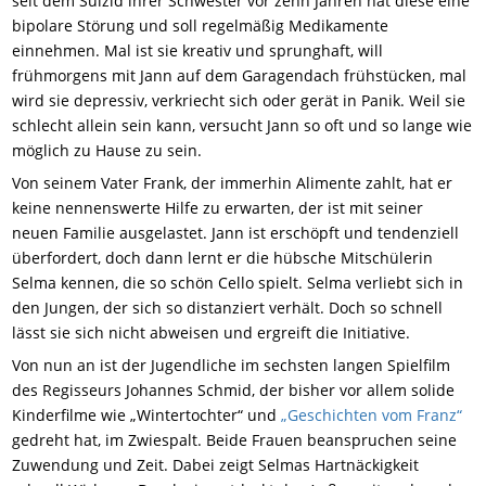
seit dem Suizid ihrer Schwester vor zehn Jahren hat diese eine
bipolare Störung und soll regelmäßig Medikamente
einnehmen. Mal ist sie kreativ und sprunghaft, will
frühmorgens mit Jann auf dem Garagendach frühstücken, mal
wird sie depressiv, verkriecht sich oder gerät in Panik. Weil sie
schlecht allein sein kann, versucht Jann so oft und so lange wie
möglich zu Hause zu sein.
Von seinem Vater Frank, der immerhin Alimente zahlt, hat er
keine nennenswerte Hilfe zu erwarten, der ist mit seiner
neuen Familie ausgelastet. Jann ist erschöpft und tendenziell
überfordert, doch dann lernt er die hübsche Mitschülerin
Selma kennen, die so schön Cello spielt. Selma verliebt sich in
den Jungen, der sich so distanziert verhält. Doch so schnell
lässt sie sich nicht abweisen und ergreift die Initiative.
Von nun an ist der Jugendliche im sechsten langen Spielfilm
des Regisseurs Johannes Schmid, der bisher vor allem solide
Kinderfilme wie „Wintertochter“ und
„Geschichten vom Franz“
gedreht hat, im Zwiespalt. Beide Frauen beanspruchen seine
Zuwendung und Zeit. Dabei zeigt Selmas Hartnäckigkeit