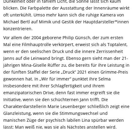
Dunkelheit oder in fahlem Licht, die Sonne lässt sich kaum
blicken. Die Farbpalette der Ausstattung der Innenräume wirkt
oft unterkühlt. Umso mehr kann sich die ruhige Kamera von
Michael Bertl auf Mimik und Gestik der Hauptdarsteller*innen
konzentrieren.
Vor allem der 2004 geborene Philip Günsch, der zum ersten
Mal eine Filmhauptrolle verkörpert, erweist sich als Toptalent,
wenn er den seelischen Druck und die innere Zerrissenheit
Janns auf die Leinwand bringt. Ebenso gern sieht man der 21-
jährigen Mina-Giselle Rüffer zu, die bereits für ihre Leistung in
der fünften Staffel der Serie „Druck“ 2021 einen Grimme-Preis
gewonnen hat. In „Wir für immer“ punktet ihre Selma
insbesondere mit ihrer Schlagfertigkeit und ihrem
emanzipatorischen Drive, denn fast immer ergreift sie die
Initiative, wenn sie den schüchternen Jann trifft. Die
Charakterdarstellerin Marie Leuenberger schließlich zeigt eine
Glanzleistung, wenn sie die Stimmungswechsel und
manischen Züge der psychisch labilen Lina spürbar werden
lässt: Man weiß nie, was sie als Nächstes anstellen wird.