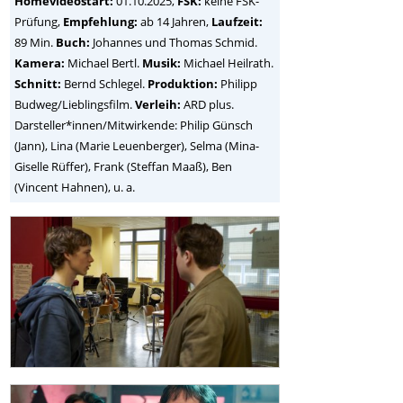
Homevideostart:
01.10.2025,
FSK:
keine FSK-
Prüfung,
Empfehlung:
ab 14 Jahren,
Laufzeit:
89 Min.
Buch:
Johannes und Thomas Schmid.
Kamera:
Michael Bertl.
Musik:
Michael Heilrath.
Schnitt:
Bernd Schlegel.
Produktion:
Philipp
Budweg/Lieblingsfilm.
Verleih:
ARD plus.
Darsteller*innen/Mitwirkende: Philip Günsch
(Jann), Lina (Marie Leuenberger), Selma (Mina-
Giselle Rüffer), Frank (Steffan Maaß), Ben
(Vincent Hahnen), u. a.