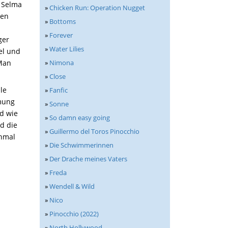
e Selma
»
Chicken Run: Operation Nugget
hen
»
Bottoms
»
Forever
ger
»
Water Lilies
el und
»
Nimona
 Man
»
Close
le
»
Fanfic
mmung
»
Sonne
d wie
»
So damn easy going
nd die
»
Guillermo del Toros Pinocchio
chmal
»
Die Schwimmerinnen
»
Der Drache meines Vaters
»
Freda
»
Wendell & Wild
»
Nico
»
Pinocchio (2022)
»
North Hollywood