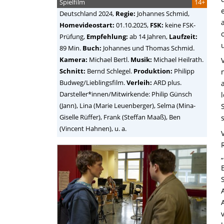
Spielfilm
14+
Deutschland
2024,
Regie:
Johannes Schmid
,
Homevideostart:
01.10.2025,
FSK:
keine FSK-
Prüfung,
Empfehlung:
ab 14 Jahren,
Laufzeit:
89 Min.
Buch:
Johannes und Thomas Schmid.
Kamera:
Michael Bertl.
Musik:
Michael Heilrath.
Schnitt:
Bernd Schlegel.
Produktion:
Philipp
Budweg/Lieblingsfilm.
Verleih:
ARD plus.
Darsteller*innen/Mitwirkende: Philip Günsch
(Jann), Lina (Marie Leuenberger), Selma (Mina-
Giselle Rüffer), Frank (Steffan Maaß), Ben
(Vincent Hahnen), u. a.