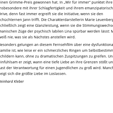
einen Grimme-Preis gewonnen hat. In „Wir für immer“ punktet ihr
insbesondere mit ihrer Schlagfertigkeit und ihrem emanzipatorisc
Drive, denn fast immer ergreift sie die Initiative, wenn sie den
schüchternen Jann trifft. Die Charakterdarstellerin Marie Leuenber
schließlich zeigt eine Glanzleistung, wenn sie die Stimmungswechs
manischen Züge der psychisch labilen Lina spürbar werden lässt:
weiß nie, was sie als Nächstes anstellen wird.
Besonders gelungen an diesem Fernsehfilm über eine dysfunktiona
Familie ist, wie leise er ein schmerzliches Ringen um Selbstbesti
schildern kann, ohne zu dramatischen Zuspitzungen zu greifen. Un
einfühlsam er zeigt, wann eine tiefe Liebe an ihre Grenzen stößt u
Last der Verantwortung für einen Jugendlichen zu groß wird. Man
zeigt sich die größte Liebe im Loslassen.
Reinhard Kleber