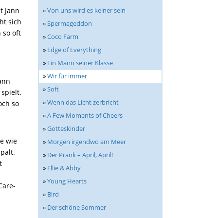
»
Von uns wird es keiner sein
t Jann
ht sich
»
Spermageddon
 so oft
»
Coco Farm
»
Edge of Everything
»
Ein Mann seiner Klasse
»
Wir für immer
dann
»
Soft
spielt.
»
Wenn das Licht zerbricht
och so
»
A Few Moments of Cheers
»
Gotteskinder
me wie
»
Morgen irgendwo am Meer
palt.
»
Der Prank – April, April!
t
»
Ellie & Abby
»
Young Hearts
Care-
»
Bird
»
Der schöne Sommer