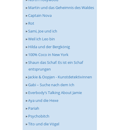
»
Martin und das Geheimnis des Waldes
»
Captain Nova
»
Rot
»
Sami, Joe und ich
»
Weil ich Leo bin
»
Hilda und der Bergkönig
»
100% Coco in New York
»
Shaun das Schaf: Es ist ein Schaf
entsprungen
»
Jackie & Oopjen - Kunstdetektivinnen
»
Gabi – Suche nach dem Ich
»
Everbody’s Talking About Jamie
»
Aya und die Hexe
»
Pariah
»
Psychobitch
»
Tito und die Vögel