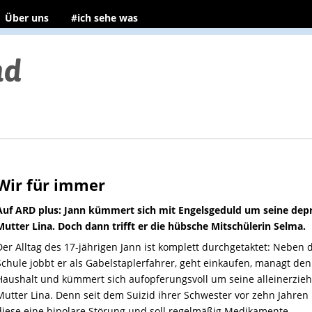
Über uns
#ich sehe was
Wir für immer
Auf ARD plus: Jann kümmert sich mit Engelsgeduld um seine dep
Mutter Lina. Doch dann trifft er die hübsche Mitschülerin Selma.
Der Alltag des 17-jährigen Jann ist komplett durchgetaktet: Neben 
Schule jobbt er als Gabelstaplerfahrer, geht einkaufen, managt den
Haushalt und kümmert sich aufopferungsvoll um seine alleinerzie
Mutter Lina. Denn seit dem Suizid ihrer Schwester vor zehn Jahren
diese eine bipolare Störung und soll regelmäßig Medikamente