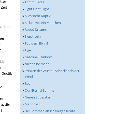
tter
»
Tommi Tatze
 Zeit
»
Light Light Light
»
Alles steht Kopf 2
»
Kicken wie ein Mädchen
, Lina
»
Robot Dreams
»
Sieger sein
ner
»
Tod dem Bikini!
r
e
»
Tiger
»
Gasoline Rainbow
 Die
»
Nicht eine mehr
 Umso
»
Prinzen der Wüste - Schneller als der
 Gestik
Wind
»
Boy
ne
»
Our Eternal Summer
»
Neneh Superstar
and
»
Maboroshi
u, die
21
»
Der Sommer, als ich fliegen lernte