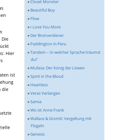
»
Closet Monster
as
»
Beautiful Boy
hen
»
Flow
»
I Love You More
m
»
Der Brotverdiener
 Die
»
Paddington in Peru
ückt
»
Tandem – In welcher Sprache träumst
s: Hier
du?
ls
»
Mufasa: Der König der Löwen
aten ist
»
Spirit in the Blood
ziehung
»
Heartless
 die
»
Veras Verlangen
»
Samia
»
Wo ist Anne Frank
setzte
»
Wallace & Gromit: Vergeltung mit
Flügeln
ielle
»
Genesis