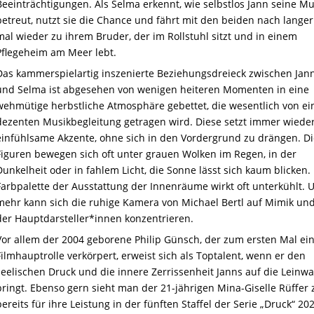
Beeinträchtigungen. Als Selma erkennt, wie selbstlos Jann seine Mu
betreut, nutzt sie die Chance und fährt mit den beiden nach langer
mal wieder zu ihrem Bruder, der im Rollstuhl sitzt und in einem
Pflegeheim am Meer lebt.
Das kammerspielartig inszenierte Beziehungsdreieck zwischen Jann
und Selma ist abgesehen von wenigen heiteren Momenten in eine
wehmütige herbstliche Atmosphäre gebettet, die wesentlich von ei
dezenten Musikbegleitung getragen wird. Diese setzt immer wiede
einfühlsame Akzente, ohne sich in den Vordergrund zu drängen. Di
Figuren bewegen sich oft unter grauen Wolken im Regen, in der
Dunkelheit oder in fahlem Licht, die Sonne lässt sich kaum blicken.
Farbpalette der Ausstattung der Innenräume wirkt oft unterkühlt.
mehr kann sich die ruhige Kamera von Michael Bertl auf Mimik und
der Hauptdarsteller*innen konzentrieren.
Vor allem der 2004 geborene Philip Günsch, der zum ersten Mal ei
Filmhauptrolle verkörpert, erweist sich als Toptalent, wenn er den
seelischen Druck und die innere Zerrissenheit Janns auf die Leinw
bringt. Ebenso gern sieht man der 21-jährigen Mina-Giselle Rüffer z
bereits für ihre Leistung in der fünften Staffel der Serie „Druck“ 20