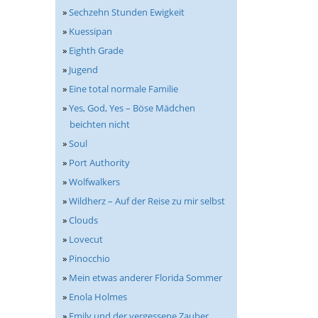
»
Sechzehn Stunden Ewigkeit
»
Kuessipan
»
Eighth Grade
»
Jugend
»
Eine total normale Familie
»
Yes, God, Yes – Böse Mädchen
beichten nicht
»
Soul
»
Port Authority
»
Wolfwalkers
»
Wildherz – Auf der Reise zu mir selbst
»
Clouds
»
Lovecut
»
Pinocchio
»
Mein etwas anderer Florida Sommer
»
Enola Holmes
»
Emily und der vergessene Zauber