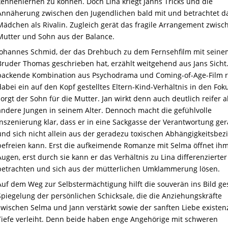
kennenlernen zu können. Doch Lina kriegt Janns Tricks und die
Annäherung zwischen den Jugendlichen bald mit und betrachtet d
Mädchen als Rivalin. Zugleich gerät das fragile Arrangement zwisc
Mutter und Sohn aus der Balance.
Johannes Schmid, der das Drehbuch zu dem Fernsehfilm mit seine
Bruder Thomas geschrieben hat, erzählt weitgehend aus Jans Sicht.
packende Kombination aus Psychodrama und Coming-of-Age-Film r
dabei ein auf den Kopf gestelltes Eltern-Kind-Verhältnis in den Foku
sorgt der Sohn für die Mutter. Jan wirkt denn auch deutlich reifer a
andere Jungen in seinem Alter. Dennoch macht die gefühlvolle
Inszenierung klar, dass er in eine Sackgasse der Verantwortung ger
und sich nicht allein aus der geradezu toxischen Abhängigkeitsbe
befreien kann. Erst die aufkeimende Romanze mit Selma öffnet ihm
Augen, erst durch sie kann er das Verhältnis zu Lina differenzierter
betrachten und sich aus der mütterlichen Umklammerung lösen.
Auf dem Weg zur Selbstermächtigung hilft die souverän ins Bild ge
Spiegelung der persönlichen Schicksale, die die Anziehungskräfte
zwischen Selma und Jann verstärkt sowie der sanften Liebe existenz
Tiefe verleiht. Denn beide haben enge Angehörige mit schweren