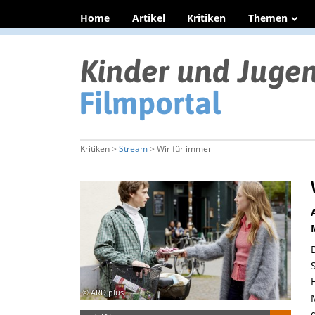
Home
Artikel
Kritiken
Themen
Kritiken >
Stream
> Wir für immer
© ARD plus