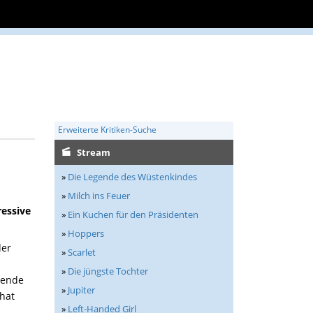
Erweiterte Kritiken-Suche
Stream
»
Die Legende des Wüstenkindes
»
Milch ins Feuer
ressive
»
Ein Kuchen für den Präsidenten
»
Hoppers
der
»
Scarlet
»
Die jüngste Tochter
hende
»
Jupiter
 hat
»
Left-Handed Girl