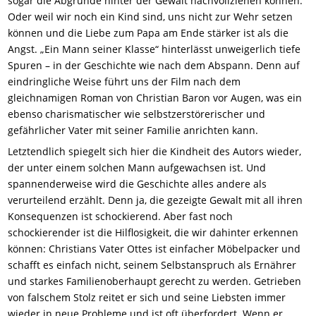
sogar die Abgründe hinter der Gewalt nachvollziehen können.
Oder weil wir noch ein Kind sind, uns nicht zur Wehr setzen
können und die Liebe zum Papa am Ende stärker ist als die
Angst. „Ein Mann seiner Klasse“ hinterlässt unweigerlich tiefe
Spuren – in der Geschichte wie nach dem Abspann. Denn auf
eindringliche Weise führt uns der Film nach dem
gleichnamigen Roman von Christian Baron vor Augen, was ein
ebenso charismatischer wie selbstzerstörerischer und
gefährlicher Vater mit seiner Familie anrichten kann.
Letztendlich spiegelt sich hier die Kindheit des Autors wieder,
der unter einem solchen Mann aufgewachsen ist. Und
spannenderweise wird die Geschichte alles andere als
verurteilend erzählt. Denn ja, die gezeigte Gewalt mit all ihren
Konsequenzen ist schockierend. Aber fast noch
schockierender ist die Hilflosigkeit, die wir dahinter erkennen
können: Christians Vater Ottes ist einfacher Möbelpacker und
schafft es einfach nicht, seinem Selbstanspruch als Ernährer
und starkes Familienoberhaupt gerecht zu werden. Getrieben
von falschem Stolz reitet er sich und seine Liebsten immer
wieder in neue Probleme und ist oft überfordert. Wenn er