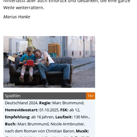
hinterlässt aber auch Eindruck und Gedanken, die eine ganze
Weile weiterrattern.
Marius Hanke
© SWR
Spielfilm
16+
Deutschland
2024,
Regie:
Marc Brummund
,
Homevideostart:
01.10.2025,
FSK:
ab 12,
Empfehlung:
ab 16 Jahren,
Laufzeit:
130 Min.,
Buch:
Marc Brummund, Nicole Armbruster,
nach dem Roman von Christian Baron,
Musik: