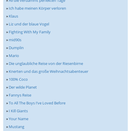
»
All die verdammt perfekten Tage
»
Ich habe meinen Körper verloren
»
Klaus
»
Liz und der blaue Vogel
»
Fighting With My Family
»
mid90s
»
Dumplin
»
Mario
»
Die unglaubliche Reise von der Riesenbirne
»
Knerten und das große Weihnachtsabenteuer
»
100% Coco
»
Der wilde Planet
»
Fannys Reise
»
To All The Boys I’ve Loved Before
»
I Kill Giants
»
Your Name
»
Mustang