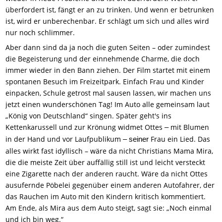
überfordert ist, fängt er an zu trinken. Und wenn er betrunken
ist, wird er unberechenbar. Er schlägt um sich und alles wird
nur noch schlimmer.
Aber dann sind da ja noch die guten Seiten – oder zumindest
die Begeisterung und der einnehmende Charme, die doch
immer wieder in den Bann ziehen. Der Film startet mit einem
spontanen Besuch im Freizeitpark. Einfach Frau und Kinder
einpacken, Schule getrost mal sausen lassen, wir machen uns
jetzt einen wunderschönen Tag! Im Auto alle gemeinsam laut
„König von Deutschland“ singen. Später geht's ins
Kettenkarussell und zur Krönung widmet Ottes
mit Blumen
–
in der Hand und vor Laufpublikum
Frau ein Lied. Das
– seiner
alles wirkt fast idyllisch – wäre da nicht Christians Mama Mira,
die die meiste Zeit über auffällig still ist und leicht versteckt
eine Zigarette nach der anderen raucht. Wäre da nicht Ottes
ausufernde Pöbelei gegenüber einem anderen Autofahrer, der
das Rauchen im Auto mit den Kindern kritisch kommentiert.
Am Ende, als Mira aus dem Auto steigt, sagt sie: „Noch einmal
und ich bin weg.“