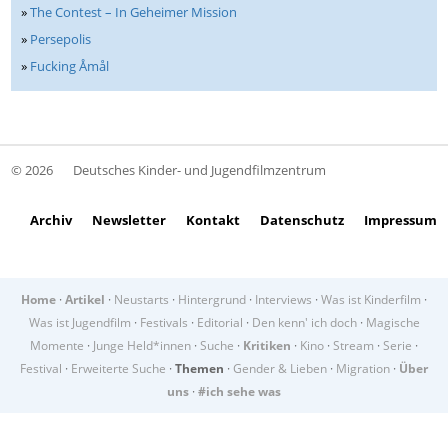
»
The Contest – In Geheimer Mission
»
Persepolis
»
Fucking Åmål
© 2026
Deutsches Kinder- und Jugendfilmzentrum
Archiv
Newsletter
Kontakt
Datenschutz
Impressum
Home
·
Artikel
·
Neustarts
·
Hintergrund
·
Interviews
·
Was ist Kinderfilm
·
Was ist Jugendfilm
·
Festivals
·
Editorial
·
Den kenn' ich doch
·
Magische
Momente
·
Junge Held*innen
·
Suche
·
Kritiken
·
Kino
·
Stream
·
Serie
·
Festival
·
Erweiterte Suche
·
Themen
·
Gender & Lieben
·
Migration
·
Über
uns
·
#ich sehe was