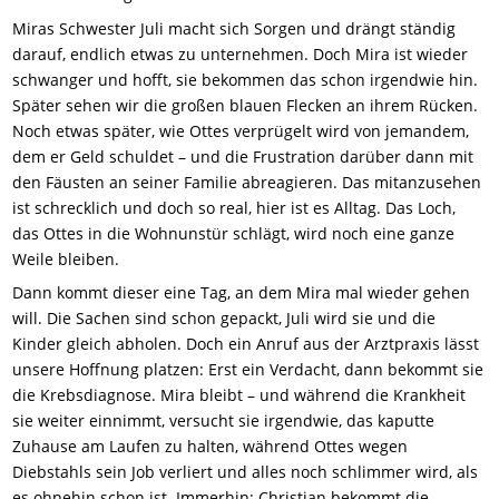
Miras Schwester Juli macht sich Sorgen und drängt ständig
darauf, endlich etwas zu unternehmen. Doch Mira ist wieder
schwanger und hofft, sie bekommen das schon irgendwie hin.
Später sehen wir die großen blauen Flecken an ihrem Rücken.
Noch etwas später, wie Ottes verprügelt wird von jemandem,
dem er Geld schuldet – und die Frustration darüber dann mit
den Fäusten an seiner Familie abreagieren. Das mitanzusehen
ist schrecklich und doch so real, hier ist es Alltag. Das Loch,
das Ottes in die Wohnunstür schlägt, wird noch eine ganze
Weile bleiben.
Dann kommt dieser eine Tag, an dem Mira mal wieder gehen
will. Die Sachen sind schon gepackt, Juli wird sie und die
Kinder gleich abholen. Doch ein Anruf aus der Arztpraxis lässt
unsere Hoffnung platzen: Erst ein Verdacht, dann bekommt sie
die Krebsdiagnose. Mira bleibt – und während die Krankheit
sie weiter einnimmt, versucht sie irgendwie, das kaputte
Zuhause am Laufen zu halten, während Ottes wegen
Diebstahls sein Job verliert und alles noch schlimmer wird, als
es ohnehin schon ist. Immerhin: Christian bekommt die