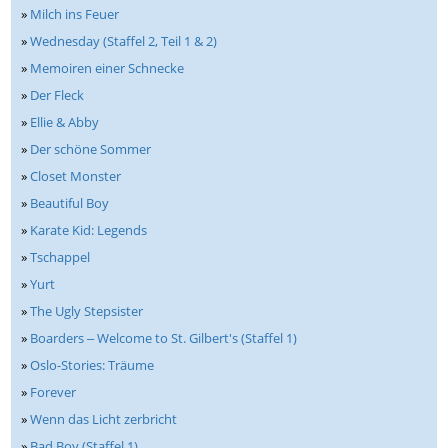
»
Milch ins Feuer
»
Wednesday (Staffel 2, Teil 1 & 2)
»
Memoiren einer Schnecke
»
Der Fleck
»
Ellie & Abby
»
Der schöne Sommer
»
Closet Monster
»
Beautiful Boy
»
Karate Kid: Legends
»
Tschappel
»
Yurt
»
The Ugly Stepsister
»
Boarders ‒ Welcome to St. Gilbert's (Staffel 1)
»
Oslo-Stories: Träume
»
Forever
»
Wenn das Licht zerbricht
»
Bad Boy (Staffel 1)