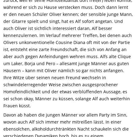
zurück, weil er seine Homosexualität dort frei(er) leben konnte,
während er sich zu Hause verstecken muss. Doch dann lernt
er den neuen Schüler Oliver kennen; der sensible junge Mann,
der Gitarre spielt und singt, hat es Alf sofort angetan. Und
auch Oliver ist sichtlich interessiert daran, Alf besser
kennenzulernen. Im Verlauf mehrerer Treffen, bei denen auch
Olivers unkonventionelle Cousine Diana oft mit von der Partie
ist, entsteht eine zarte Freundschaft, die sich von Anfang an
aber auch gegen Anfeindungen wehren muss. Alfs alte Clique
um Laker, Borja und Pero – allesamt junge Männer aus guten
Häusern – kann mit Oliver nämlich so gar nichts anfangen.
Ihre Witze über seinen neuen Freund wechseln in
schwindelerregender Weise zwischen ausgesprochener
Homofeindlichkeit und der etwas verblüffenden Aussage, es
sei schon okay, Männer zu küssen, solange Alf auch weiterhin
Frauen küsst.
Davon ab haben die jungen Männer vor allem Party im Sinn,
wovon auch Alf sich immer mehr mitreißen lässt. In einer
ebensolchen, alkoholdurchtränkten Nacht schaukeln sich die
verschiedenen Dynamiken hoch, bis es zu einem