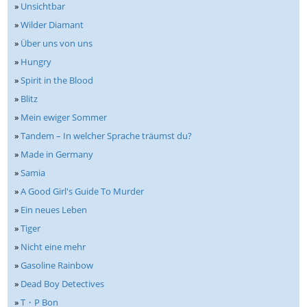
»
Unsichtbar
»
Wilder Diamant
»
Über uns von uns
»
Hungry
»
Spirit in the Blood
»
Blitz
»
Mein ewiger Sommer
»
Tandem – In welcher Sprache träumst du?
»
Made in Germany
»
Samia
»
A Good Girl's Guide To Murder
»
Ein neues Leben
»
Tiger
»
Nicht eine mehr
»
Gasoline Rainbow
»
Dead Boy Detectives
»
T・P Bon