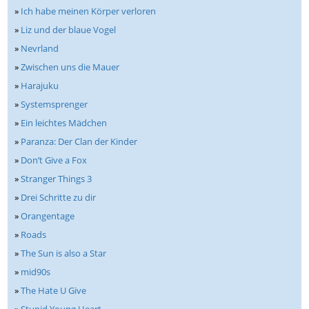
»
Ich habe meinen Körper verloren
»
Liz und der blaue Vogel
»
Nevrland
»
Zwischen uns die Mauer
»
Harajuku
»
Systemsprenger
»
Ein leichtes Mädchen
»
Paranza: Der Clan der Kinder
»
Don’t Give a Fox
»
Stranger Things 3
»
Drei Schritte zu dir
»
Orangentage
»
Roads
»
The Sun is also a Star
»
mid90s
»
The Hate U Give