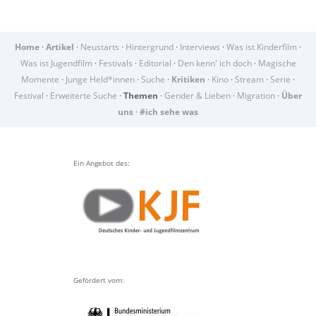
Home
·
Artikel
·
Neustarts
·
Hintergrund
·
Interviews
·
Was ist Kinderfilm
·
Was ist Jugendfilm
·
Festivals
·
Editorial
·
Den kenn' ich doch
·
Magische
Momente
·
Junge Held*innen
·
Suche
·
Kritiken
·
Kino
·
Stream
·
Serie
·
Festival
·
Erweiterte Suche
·
Themen
·
Gender & Lieben
·
Migration
·
Über
uns
·
#ich sehe was
Ein Angebot des:
Gefördert vom: