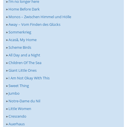
»
I’m no longer here
»
Home Before Dark
»
Monos – Zwischen Himmel und Hölle
»
Away – Vom Finden des Glücks
»
Sommerkrieg
»
Acasă, My Home
»
Scheme Birds
»
All Day and a Night
»
Children Of The Sea
»
Giant Little Ones
»
I Am Not Okay With This
»
Sweet Thing
»
Jumbo
»
Notre-Dame du Nil
»
Little Women
»
Crescendo
»
Auerhaus