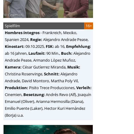
© Cinemien
Spielfilm
16+
Hombres íntegros
-
Frankreich, Mexiko,
Spanien
2024,
Regie:
Alejandro Andrade Pease
,
Kinostart:
09.10.2025,
FSK:
ab 16,
Empfehlung:
ab 16 Jahren,
Laufzeit:
90 Min.,
Buch:
Alejandro
Andrade Pease, Armando López Muñoz,
Kamera:
César Gutíerrez Miranda,
Musik:
Christina Rosenvinge,
Schnitt:
Alejandro
Andrade, David Montoro, Martha Poly Vil,
Produktion:
Pisito Trece Producciones,
Verleih:
Cinemien,
Besetzung:
Andrés Revo (Alf), Joaquín
Emanuel (Oliver), Arianna Hermosilla (Diana),
Emilio Puente (Laker), Hector Kuri Hernández
(Borja) u.a.