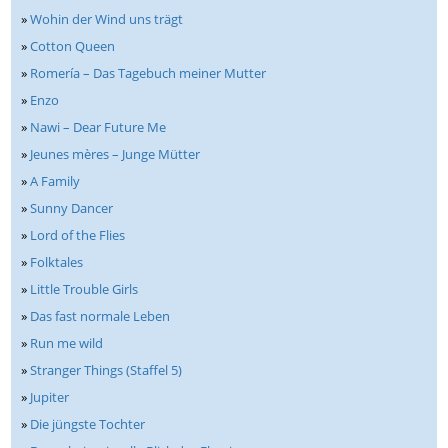
»
Wohin der Wind uns trägt
»
Cotton Queen
»
Romería – Das Tagebuch meiner Mutter
»
Enzo
»
Nawi – Dear Future Me
»
Jeunes mères – Junge Mütter
»
A Family
»
Sunny Dancer
»
Lord of the Flies
»
Folktales
»
Little Trouble Girls
»
Das fast normale Leben
»
Run me wild
»
Stranger Things (Staffel 5)
»
Jupiter
»
Die jüngste Tochter