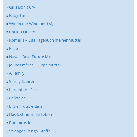
»
Girls Don't Cry
»
Babystar
»
Wohin der Wind uns trägt
»
Cotton Queen
»
Romería – Das Tagebuch meiner Mutter
»
Enzo
»
Nawi – Dear Future Me
»
Jeunes mères – Junge Mütter
»
A Family
»
Sunny Dancer
»
Lord of the Flies
»
Folktales
»
Little Trouble Girls
»
Das fast normale Leben
»
Run me wild
»
Stranger Things (Staffel 5)