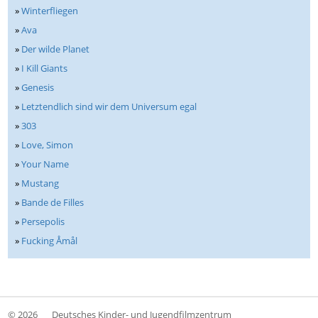
»
Winterfliegen
»
Ava
»
Der wilde Planet
»
I Kill Giants
»
Genesis
»
Letztendlich sind wir dem Universum egal
»
303
»
Love, Simon
»
Your Name
»
Mustang
»
Bande de Filles
»
Persepolis
»
Fucking Åmål
© 2026
Deutsches Kinder- und Jugendfilmzentrum