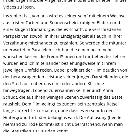
in der Lage sind, die Frage nach dem oder der Urheber*in des
Videos zu lösen.
Inszeniert ist „Von uns wird es keiner sein“ mit einem Wechsel
aus tristen Farben und Sonnenschein, ruhigen Bildern und
einer klugen Dramaturgie, die es schafft, die verschiedenen
Perspektiven sowohl in ihrer Einzigartigkeit als auch in ihrer
Verzahnung miteinander zu erzählen. So werden die mitunter
unerwarteten Parallelen sichtbar, die einen noch mehr
wünschen lassen, die Freund*innen und ihr beherzter Lehrer
würden endlich miteinander beziehungsweise mit ihrem
jeweiligen Umfeld reden. Dabei profitiert der Film deutlich von
der herausragenden Leistung seiner jungen Darstellenden, die
den Stoff auch über das eine oder andere Klischee
hinwegtragen. Lobend zu erwähnen sei hier auch Anna
Schudt, die aus ihren wenigen Szenen zuverlässig das Beste
rausholt. Dem Film gelingt es zudem, sein zentrales Rätsel
lange aufrecht zu erhalten, ohne dass es zu sehr in den
Hintergrund tritt oder belanglos wird. Die Auflösung (bei der
niemand zu Tode kommt) ist nicht überraschend, wenn man
die Statistiken zu Suiziden kennt.