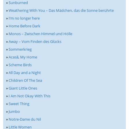
»
Sunburned
»
Weathering With You – Das Mädchen, das die Sonne berührte
»
I’m no longer here
»
Home Before Dark
»
Monos – Zwischen Himmel und Hölle
»
Away – Vom Finden des Glücks
»
Sommerkrieg
»
Acasă, My Home
»
Scheme Birds
»
All Day and a Night
»
Children Of The Sea
»
Giant Little Ones
»
I Am Not Okay With This
»
Sweet Thing
»
Jumbo
»
Notre-Dame du Nil
»
Little Women