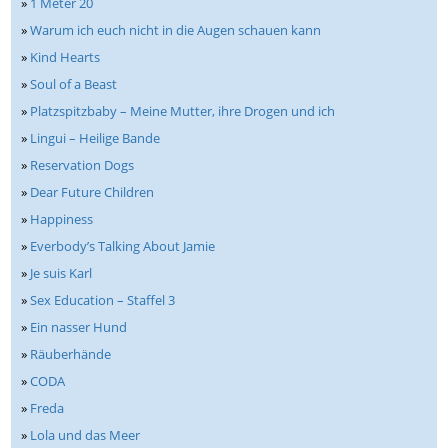
»
1 Meter 20
»
Warum ich euch nicht in die Augen schauen kann
»
Kind Hearts
»
Soul of a Beast
»
Platzspitzbaby – Meine Mutter, ihre Drogen und ich
»
Lingui – Heilige Bande
»
Reservation Dogs
»
Dear Future Children
»
Happiness
»
Everbody’s Talking About Jamie
»
Je suis Karl
»
Sex Education – Staffel 3
»
Ein nasser Hund
»
Räuberhände
»
CODA
»
Freda
»
Lola und das Meer