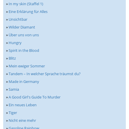
»
In my skin (Staffel 1)
»
Eine Erklärung für Alles
»
Unsichtbar
»
Wilder Diamant
»
Über uns von uns
»
Hungry
»
Spirit in the Blood
»
Blitz
»
Mein ewiger Sommer
»
Tandem – In welcher Sprache träumst du?
»
Made in Germany
»
Samia
»
A Good Girl's Guide To Murder
»
Ein neues Leben
»
Tiger
»
Nicht eine mehr
»
Gasoline Rainbow