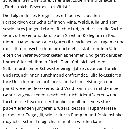
Schülerin der Oberstufe. Es enthält zudem ein Ultimatum:
„Findet mich. Bevor es zu spät ist.“
Die Folgen dieses Ereignisses erleben wir aus den
Perspektiven der Schüler*innen Mina, Waldi, Julia und Tom
sowie ihres jungen Lehrers Ritchie Ludger, der sich die Sache
sehr zu Herzen und dafür auch Streit im Kollegium in Kauf
nimmt. Dabei haben alle Figuren ihr Päckchen zu tragen: Mina
muss ihrem psychisch mehr und mehr eskalierendem Vater
elterliche Verantwortlichkeiten abnehmen und gerät darüber
immer öfter mit ihm in Streit. Tom fühlt sich seit dem
Selbstmord seiner Schwester einige Jahre zuvor von Familie
und Freund*innen zunehmend entfremdet. Julia fokussiert all
ihre Unsicherheiten auf ihre schulischen Leistungen und
paukt wie eine Besessene. Und Waldi kann sich mit dem bei
Geburt zugewiesenen Geschlecht nicht identifizieren – und
fürchtet die Reaktion der Familie, vor allem seines stark
pubertierenden jüngeren Bruders, dessen Hauptinteresse
gerade der Frage gilt, wie er durch Pumpen und Proteinshakes
möglichst schnell möglichst männlich werden kann.