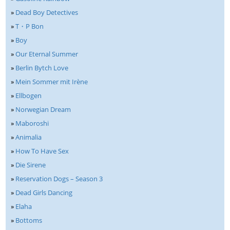
»
Dead Boy Detectives
»
T・P Bon
»
Boy
»
Our Eternal Summer
»
Berlin Bytch Love
»
Mein Sommer mit Irène
»
Ellbogen
»
Norwegian Dream
»
Maboroshi
»
Animalia
»
How To Have Sex
»
Die Sirene
»
Reservation Dogs – Season 3
»
Dead Girls Dancing
»
Elaha
»
Bottoms