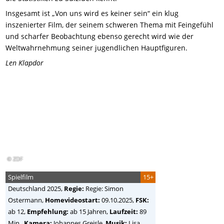
Insgesamt ist „Von uns wird es keiner sein“ ein klug
inszenierter Film, der seinem schweren Thema mit Feingefühl
und scharfer Beobachtung ebenso gerecht wird wie der
Weltwahrnehmung seiner jugendlichen Hauptfiguren.
Len Klapdor
© ZDF
Spielfilm
15+
Deutschland
2025,
Regie:
Regie: Simon
Ostermann
,
Homevideostart:
09.10.2025,
FSK:
ab 12,
Empfehlung:
ab 15 Jahren,
Laufzeit:
89
Min.,
Kamera:
Johannes Greisle,
Musik:
Lisa