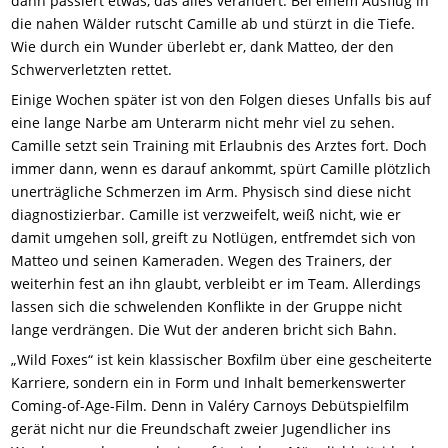
dann passiert etwas, das alles verändert: Bei einem Ausflug in
die nahen Wälder rutscht Camille ab und stürzt in die Tiefe.
Wie durch ein Wunder überlebt er, dank Matteo, der den
Schwerverletzten rettet.
Einige Wochen später ist von den Folgen dieses Unfalls bis auf
eine lange Narbe am Unterarm nicht mehr viel zu sehen.
Camille setzt sein Training mit Erlaubnis des Arztes fort. Doch
immer dann, wenn es darauf ankommt, spürt Camille plötzlich
unerträgliche Schmerzen im Arm. Physisch sind diese nicht
diagnostizierbar. Camille ist verzweifelt, weiß nicht, wie er
damit umgehen soll, greift zu Notlügen, entfremdet sich von
Matteo und seinen Kameraden. Wegen des Trainers, der
weiterhin fest an ihn glaubt, verbleibt er im Team. Allerdings
lassen sich die schwelenden Konflikte in der Gruppe nicht
lange verdrängen. Die Wut der anderen bricht sich Bahn.
„Wild Foxes“ ist kein klassischer Boxfilm über eine gescheiterte
Karriere, sondern ein in Form und Inhalt bemerkenswerter
Coming-of-Age-Film. Denn in Valéry Carnoys Debütspielfilm
gerät nicht nur die Freundschaft zweier Jugendlicher ins