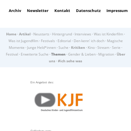
Archiv
Newsletter
Kontakt
Datenschutz
Impressum
Home
·
Artikel
·
Neustarts
·
Hintergrund
·
Interviews
·
Was ist Kinderfilm
·
Was ist Jugendfilm
·
Festivals
·
Editorial
·
Den kenn' ich doch
·
Magische
Momente
·
Junge Held*innen
·
Suche
·
Kritiken
·
Kino
·
Stream
·
Serie
·
Festival
·
Erweiterte Suche
·
Themen
·
Gender & Lieben
·
Migration
·
Über
uns
·
#ich sehe was
Ein Angebot des:
Gefördert vom: