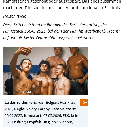
Kampfszenen geschönt oder ausgespart. Das alles zusammen
macht den Film zu einem visuellen und emotionalen Erlebnis.
Holger Twele
Diese Kritik entstand im Rahmen der Berichterstattung des
Filmfestival LUCAS 2025, bei dem der Film im Wettbewerb „Teens“
lief und als bester Featurefilm ausgezeichnet wurde.
© Grandfilm GmbH
La danse des renards
-
Belgien, Frankreich
15+
2025,
Regie:
Valéry Carnoy
,
Festivalstart:
25.09.2025,
Kinostart:
07.05.2026,
FSK:
keine
FSK-Prüfung,
Empfehlung:
ab 15 Jahren,