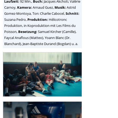
Laufzeit:
92 Min.,
Buch:
Jacques Akchoti, Valérie
Carnoy,
Kamera:
Arnaud Guez,
Musik:
Astrid
Gomez-Montoya, Ton: Charlie Cabocel,
Schnitt:
Suzana Pedro,
Produktion:
Hélicotronc
Produktion, in Koproduktion mit Les Films du
Poisson,
Besetzung:
Samuel Kircher (Camille),
Faycal Anaflous (Matteo), Yoann Blanc (Dr.
Blanchard), Jean-Baptiste Durand (Bogdan) u. a.