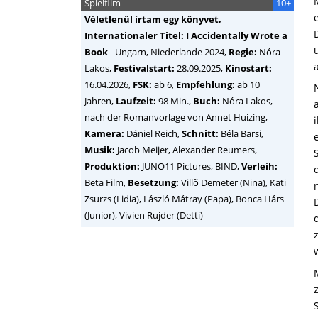
Spielfilm
10+
Véletlenül írtam egy könyvet,
Internationaler Titel: I Accidentally Wrote a
Book
-
Ungarn, Niederlande
2024,
Regie:
Nóra
Lakos
,
Festivalstart:
28.09.2025,
Kinostart:
16.04.2026,
FSK:
ab 6,
Empfehlung:
ab 10
Jahren,
Laufzeit:
98 Min.,
Buch:
Nóra Lakos,
nach der Romanvorlage von Annet Huizing,
Kamera:
Dániel Reich,
Schnitt:
Béla Barsi,
Musik:
Jacob Meijer, Alexander Reumers,
Produktion:
JUNO11 Pictures, BIND,
Verleih:
Beta Film,
Besetzung:
Villõ Demeter (Nina), Kati
Zsurzs (Lidia), László Mátray (Papa), Bonca Hárs
(Junior), Vivien Rujder (Detti)
w