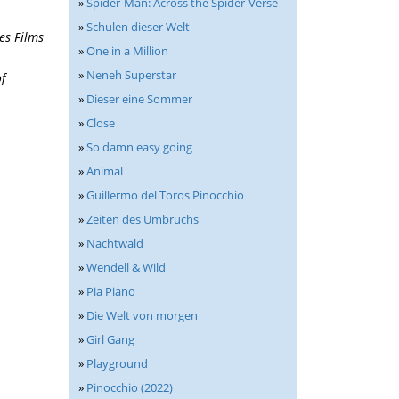
»
Spider-Man: Across the Spider-Verse
»
Schulen dieser Welt
es Films
»
One in a Million
»
Neneh Superstar
f
»
Dieser eine Sommer
»
Close
»
So damn easy going
»
Animal
»
Guillermo del Toros Pinocchio
»
Zeiten des Umbruchs
»
Nachtwald
»
Wendell & Wild
»
Pia Piano
»
Die Welt von morgen
»
Girl Gang
»
Playground
»
Pinocchio (2022)