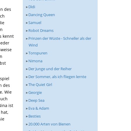
»
Dìdi
in des
»
Dancing Queen
ich
die
»
Samuel
en
»
Robot Dreams
s kennt
»
Prinzen der Wüste - Schneller als der
ieder
Wind
sweise
»
Tonspuren
in
»
Nimona
lbst
»
Der Junge und der Reiher
»
Der Sommer, als ich fliegen lernte
spiel
»
The Quiet Girl
n des
le. Wie
»
Georgie
auch
»
Deep Sea
ina ist
»
Eva & Adam
hat,
»
Besties
sie
»
20.000 Arten von Bienen