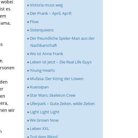
, wobei
»
Victoria muss weg
st es
»
Der Prank – April, April!
sem
»
Flow
Mama,
»
Sisterqueens
»
Der freundliche Spider-Man aus der
as
Nachbarschaft
»
Wo ist Anne Frank
e,
»
Leben ist jetzt – Die Real Life Guys
ersonen
»
Young Hearts
»
Mufasa: Der König der Löwen
rden
»
Kuessipan
er
»
Star Wars: Skeleton Crew
nen
era,
»
Uferpark – Gute Zeiten, wilde Zeiten
nen wir
»
Light Light Light
»
We Grown Now
»
Leben XXL
h
»
Tod dem Bikini!