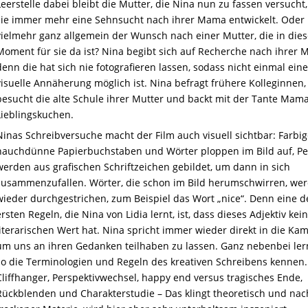
Leerstelle dabei bleibt die Mutter, die Nina nun zu fassen versucht
sie immer mehr eine Sehnsucht nach ihrer Mama entwickelt. Oder i
vielmehr ganz allgemein der Wunsch nach einer Mutter, die in die
Moment für sie da ist? Nina begibt sich auf Recherche nach ihrer 
denn die hat sich nie fotografieren lassen, sodass nicht einmal eine
visuelle Annäherung möglich ist. Nina befragt frühere Kolleginnen,
besucht die alte Schule ihrer Mutter und backt mit der Tante Mam
Lieblingskuchen.
Ninas Schreibversuche macht der Film auch visuell sichtbar: Farbig
hauchdünne Papierbuchstaben und Wörter ploppen im Bild auf, P
werden aus grafischen Schriftzeichen gebildet, um dann in sich
zusammenzufallen. Wörter, die schon im Bild herumschwirren, we
wieder durchgestrichen, zum Beispiel das Wort „nice“. Denn eine d
ersten Regeln, die Nina von Lidia lernt, ist, dass dieses Adjektiv kei
literarischen Wert hat. Nina spricht immer wieder direkt in die Kam
um uns an ihren Gedanken teilhaben zu lassen. Ganz nebenbei ler
so die Terminologien und Regeln des kreativen Schreibens kennen.
Cliffhanger, Perspektivwechsel, happy end versus tragisches Ende,
Rückblenden und Charakterstudie – Das klingt theoretisch und nac