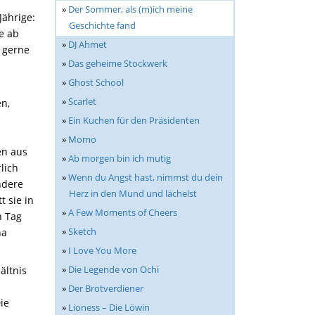
»
Der Sommer, als (m)ich meine
Jährige:
Geschichte fand
e ab
»
DJ Ahmet
n gerne
»
Das geheime Stockwerk
»
Ghost School
»
Scarlet
en,
»
Ein Kuchen für den Präsidenten
»
Momo
en aus
»
Ab morgen bin ich mutig
lich
»
Wenn du Angst hast, nimmst du dein
ndere
Herz in den Mund und lächelst
t sie in
»
A Few Moments of Cheers
n Tag
»
Sketch
na
»
I Love You More
»
Die Legende von Ochi
ältnis
»
Der Brotverdiener
ie
»
Lioness – Die Löwin