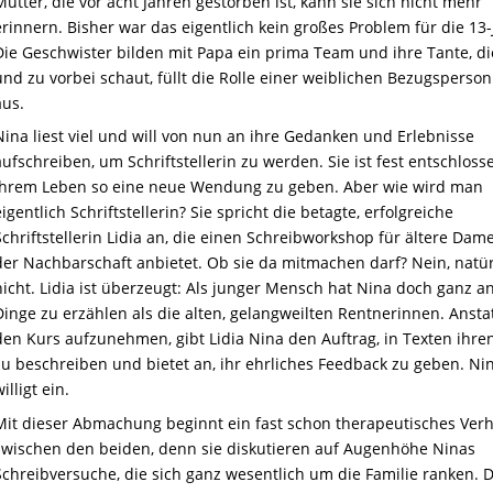
Mutter, die vor acht Jahren gestorben ist, kann sie sich nicht mehr
erinnern. Bisher war das eigentlich kein großes Problem für die 13-
Die Geschwister bilden mit Papa ein prima Team und ihre Tante, di
und zu vorbei schaut, füllt die Rolle einer weiblichen Bezugsperso
aus.
Nina liest viel und will von nun an ihre Gedanken und Erlebnisse
aufschreiben, um Schriftstellerin zu werden. Sie ist fest entschloss
ihrem Leben so eine neue Wendung zu geben. Aber wie wird man
eigentlich Schriftstellerin? Sie spricht die betagte, erfolgreiche
Schriftstellerin Lidia an, die einen Schreibworkshop für ältere Dam
der Nachbarschaft anbietet. Ob sie da mitmachen darf? Nein, natür
nicht. Lidia ist überzeugt: Als junger Mensch hat Nina doch ganz a
Dinge zu erzählen als die alten, gelangweilten Rentnerinnen. Anstat
den Kurs aufzunehmen, gibt Lidia Nina den Auftrag, in Texten ihre
zu beschreiben und bietet an, ihr ehrliches Feedback zu geben. Ni
illigt ein.
Mit dieser Abmachung beginnt ein fast schon therapeutisches Verh
zwischen den beiden, denn sie diskutieren auf Augenhöhe Ninas
Schreibversuche, die sich ganz wesentlich um die Familie ranken. D