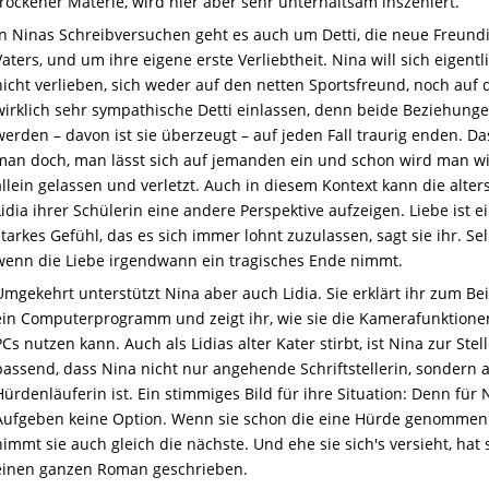
trockener Materie, wird hier aber sehr unterhaltsam inszeniert.
In Ninas Schreibversuchen geht es auch um Detti, die neue Freund
Vaters, und um ihre eigene erste Verliebtheit. Nina will sich eigentl
nicht verlieben, sich weder auf den netten Sportsfreund, noch auf 
wirklich sehr sympathische Detti einlassen, denn beide Beziehung
werden – davon ist sie überzeugt – auf jeden Fall traurig enden. Da
man doch, man lässt sich auf jemanden ein und schon wird man w
allein gelassen und verletzt. Auch in diesem Kontext kann die alter
Lidia ihrer Schülerin eine andere Perspektive aufzeigen. Liebe ist e
starkes Gefühl, das es sich immer lohnt zuzulassen, sagt sie ihr. Se
wenn die Liebe irgendwann ein tragisches Ende nimmt.
Umgekehrt unterstützt Nina aber auch Lidia. Sie erklärt ihr zum Bei
ein Computerprogramm und zeigt ihr, wie sie die Kamerafunktione
PCs nutzen kann. Auch als Lidias alter Kater stirbt, ist Nina zur Stel
passend, dass Nina nicht nur angehende Schriftstellerin, sondern 
Hürdenläuferin ist. Ein stimmiges Bild für ihre Situation: Denn für N
Aufgeben keine Option. Wenn sie schon die eine Hürde genommen 
nimmt sie auch gleich die nächste. Und ehe sie sich's versieht, hat 
einen ganzen Roman geschrieben.