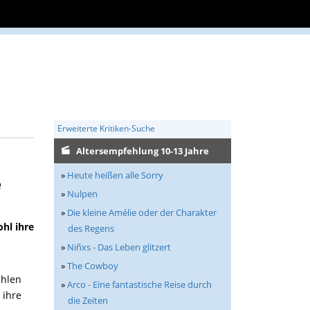
Erweiterte Kritiken-Suche
Altersempfehlung 10-13 Jahre
»
Heute heißen alle Sorry
e
»
Nulpen
»
Die kleine Amélie oder der Charakter
ohl ihre
des Regens
»
Niñxs - Das Leben glitzert
»
The Cowboy
ählen
»
Arco - Eine fantastische Reise durch
 ihre
die Zeiten