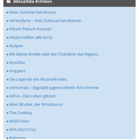
Aktuellste Kritiken
»
Mein Sommer bei Nonna
»
Verstoßene – Kein Zuhause bei Maman
»
Plitsch Platsch Forever!
»
Heute heißen alle Sorry
»
Nulpen
»
Die kleine Amélie oder der Charakter des Regens
»
Koschka
»
Hoppers
»
Die Legende des Wüstenkindes
»
Immortals – Bagdads Jugend erhebt ihre Stimme
»
Niñxs - Das Leben glitzert
»
Mein Bruder, der Minotaurus
»
The Cowboy
»
Wild Foxes
»
Girls Don't Cry
»
Babystar