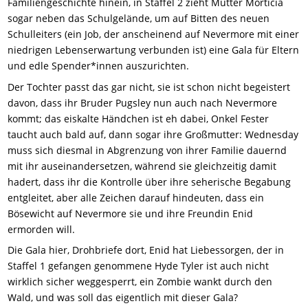
Familiengeschichte hinein, in Staffel 2 zieht Mutter Morticia
sogar neben das Schulgelände, um auf Bitten des neuen
Schulleiters (ein Job, der anscheinend auf Nevermore mit einer
niedrigen Lebenserwartung verbunden ist) eine Gala für Eltern
und edle Spender*innen auszurichten.
Der Tochter passt das gar nicht, sie ist schon nicht begeistert
davon, dass ihr Bruder Pugsley nun auch nach Nevermore
kommt; das eiskalte Händchen ist eh dabei, Onkel Fester
taucht auch bald auf, dann sogar ihre Großmutter: Wednesday
muss sich diesmal in Abgrenzung von ihrer Familie dauernd
mit ihr auseinandersetzen, während sie gleichzeitig damit
hadert, dass ihr die Kontrolle über ihre seherische Begabung
entgleitet, aber alle Zeichen darauf hindeuten, dass ein
Bösewicht auf Nevermore sie und ihre Freundin Enid
ermorden will.
Die Gala hier, Drohbriefe dort, Enid hat Liebessorgen, der in
Staffel 1 gefangen genommene Hyde Tyler ist auch nicht
wirklich sicher weggesperrt, ein Zombie wankt durch den
Wald, und was soll das eigentlich mit dieser Gala?