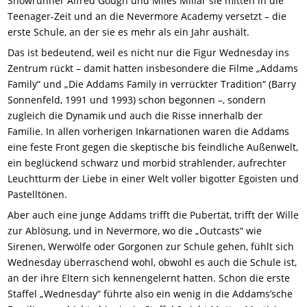
Showrunner Alfred Gough und Miles Millar sie mitten in die
Teenager-Zeit und an die Nevermore Academy versetzt – die
erste Schule, an der sie es mehr als ein Jahr aushält.
Das ist bedeutend, weil es nicht nur die Figur Wednesday ins
Zentrum rückt – damit hatten insbesondere die Filme „Addams
Family“ und „Die Addams Family in verrückter Tradition“ (Barry
Sonnenfeld, 1991 und 1993) schon begonnen –, sondern
zugleich die Dynamik und auch die Risse innerhalb der
Familie. In allen vorherigen Inkarnationen waren die Addams
eine feste Front gegen die skeptische bis feindliche Außenwelt,
ein beglückend schwarz und morbid strahlender, aufrechter
Leuchtturm der Liebe in einer Welt voller bigotter Egoisten und
Pastelltönen.
Aber auch eine junge Addams trifft die Pubertät, trifft der Wille
zur Ablösung, und in Nevermore, wo die „Outcasts“ wie
Sirenen, Werwölfe oder Gorgonen zur Schule gehen, fühlt sich
Wednesday überraschend wohl, obwohl es auch die Schule ist,
an der ihre Eltern sich kennengelernt hatten. Schon die erste
Staffel „Wednesday“ führte also ein wenig in die Addams’sche