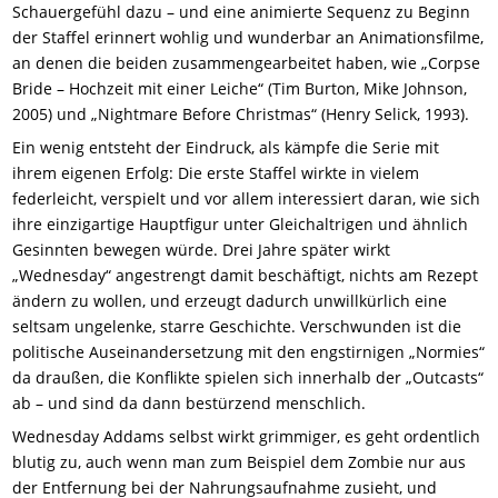
Schauergefühl dazu – und eine animierte Sequenz zu Beginn
der Staffel erinnert wohlig und wunderbar an Animationsfilme,
an denen die beiden zusammengearbeitet haben, wie „Corpse
Bride – Hochzeit mit einer Leiche“ (Tim Burton, Mike Johnson,
2005) und „Nightmare Before Christmas“ (Henry Selick, 1993).
Ein wenig entsteht der Eindruck, als kämpfe die Serie mit
ihrem eigenen Erfolg: Die erste Staffel wirkte in vielem
federleicht, verspielt und vor allem interessiert daran, wie sich
ihre einzigartige Hauptfigur unter Gleichaltrigen und ähnlich
Gesinnten bewegen würde. Drei Jahre später wirkt
„Wednesday“ angestrengt damit beschäftigt, nichts am Rezept
ändern zu wollen, und erzeugt dadurch unwillkürlich eine
seltsam ungelenke, starre Geschichte. Verschwunden ist die
politische Auseinandersetzung mit den engstirnigen „Normies“
da draußen, die Konflikte spielen sich innerhalb der „Outcasts“
ab – und sind da dann bestürzend menschlich.
Wednesday Addams selbst wirkt grimmiger, es geht ordentlich
blutig zu, auch wenn man zum Beispiel dem Zombie nur aus
der Entfernung bei der Nahrungsaufnahme zusieht, und