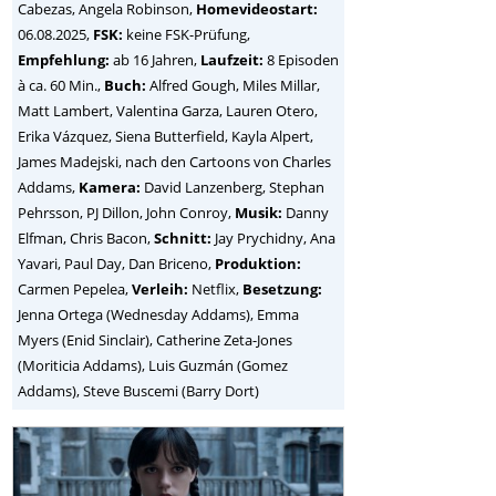
Cabezas, Angela Robinson
,
Homevideostart:
06.08.2025,
FSK:
keine FSK-Prüfung,
Empfehlung:
ab 16 Jahren,
Laufzeit:
8 Episoden
à ca. 60 Min.,
Buch:
Alfred Gough, Miles Millar,
Matt Lambert, Valentina Garza, Lauren Otero,
Erika Vázquez, Siena Butterfield, Kayla Alpert,
James Madejski, nach den Cartoons von Charles
Addams,
Kamera:
David Lanzenberg, Stephan
Pehrsson, PJ Dillon, John Conroy,
Musik:
Danny
Elfman, Chris Bacon,
Schnitt:
Jay Prychidny, Ana
Yavari, Paul Day, Dan Briceno,
Produktion:
Carmen Pepelea,
Verleih:
Netflix,
Besetzung:
Jenna Ortega (Wednesday Addams), Emma
Myers (Enid Sinclair), Catherine Zeta-Jones
(Moriticia Addams), Luis Guzmán (Gomez
Addams), Steve Buscemi (Barry Dort)