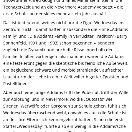
Showrunner Alfred Gough und Miles Millar sie mitten in die
Teenager-Zeit und an die Nevermore Academy versetzt – die
erste Schule, an der sie es mehr als ein Jahr aushält.
Das ist bedeutend, weil es nicht nur die Figur Wednesday ins
Zentrum rückt – damit hatten insbesondere die Filme „Addams
Family“ und „Die Addams Family in verrückter Tradition“ (Barry
Sonnenfeld, 1991 und 1993) schon begonnen –, sondern
zugleich die Dynamik und auch die Risse innerhalb der
Familie. In allen vorherigen Inkarnationen waren die Addams
eine feste Front gegen die skeptische bis feindliche Außenwelt,
ein beglückend schwarz und morbid strahlender, aufrechter
Leuchtturm der Liebe in einer Welt voller bigotter Egoisten und
Pastelltönen.
Aber auch eine junge Addams trifft die Pubertät, trifft der Wille
zur Ablösung, und in Nevermore, wo die „Outcasts“ wie
Sirenen, Werwölfe oder Gorgonen zur Schule gehen, fühlt sich
Wednesday überraschend wohl, obwohl es auch die Schule ist,
an der ihre Eltern sich kennengelernt hatten. Schon die erste
Staffel „Wednesday“ führte also ein wenig in die Addams’sche