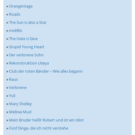
»
Orangentage
»
Roads
»
The Sun is also a Star
»
mid90s
»
The Hate U Give
»
Stupid Young Heart
»
Der verlorene Sohn
»
Rekonstruktion Utøya
»
Club der roten Bänder – Wie alles begann
»
Raus
»
Verlorene
»
Yuli
»
Mary Shelley
»
Mellow Mud
»
Mein Bruder heißt Robert und ist ein Idiot
»
Fünf Dinge, die ich nicht verstehe