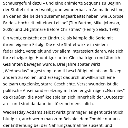
Schauergefühl dazu – und eine animierte Sequenz zu Beginn
der Staffel erinnert wohlig und wunderbar an Animationsfilme,
an denen die beiden zusammengearbeitet haben, wie „Corpse
Bride – Hochzeit mit einer Leiche“ (Tim Burton, Mike Johnson,
2005) und „Nightmare Before Christmas“ (Henry Selick, 1993).
Ein wenig entsteht der Eindruck, als kämpfe die Serie mit
ihrem eigenen Erfolg: Die erste Staffel wirkte in vielem
federleicht, verspielt und vor allem interessiert daran, wie sich
ihre einzigartige Hauptfigur unter Gleichaltrigen und ähnlich
Gesinnten bewegen würde. Drei Jahre später wirkt
„Wednesday“ angestrengt damit beschäftigt, nichts am Rezept
ändern zu wollen, und erzeugt dadurch unwillkürlich eine
seltsam ungelenke, starre Geschichte. Verschwunden ist die
politische Auseinandersetzung mit den engstirnigen „Normies“
da draußen, die Konflikte spielen sich innerhalb der „Outcasts“
ab – und sind da dann bestürzend menschlich.
Wednesday Addams selbst wirkt grimmiger, es geht ordentlich
blutig zu, auch wenn man zum Beispiel dem Zombie nur aus
der Entfernung bei der Nahrungsaufnahme zusieht, und