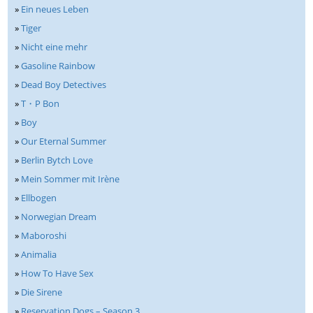
»
Ein neues Leben
»
Tiger
»
Nicht eine mehr
»
Gasoline Rainbow
»
Dead Boy Detectives
»
T・P Bon
»
Boy
»
Our Eternal Summer
»
Berlin Bytch Love
»
Mein Sommer mit Irène
»
Ellbogen
»
Norwegian Dream
»
Maboroshi
»
Animalia
»
How To Have Sex
»
Die Sirene
»
Reservation Dogs – Season 3