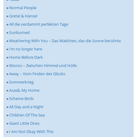
»
Normal People
»
Gretel & Hänsel
»
All die verdammt perfekten Tage
»
Sunburned
»
Weathering With You – Das Mädchen, das die Sonne berührte
»
I’m no longer here
»
Home Before Dark
»
Monos – Zwischen Himmel und Hölle
»
Away – Vom Finden des Glücks
»
Sommerkrieg
»
Acasă, My Home
»
Scheme Birds
»
All Day and a Night
»
Children Of The Sea
»
Giant Little Ones
»
I Am Not Okay With This