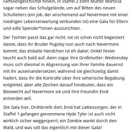
Familiengeschichte hinein, in Staffel 2 zieht Mutter Morticia
sogar neben das Schulgelände, um auf Bitten des neuen
Schulleiters (ein Job, der anscheinend auf Nevermore mit einer
niedrigen Lebenserwartung verbunden ist) eine Gala für Eltern
und edle Spender*innen auszurichten.
Der Tochter passt das gar nicht, sie ist schon nicht begeistert
davon, dass ihr Bruder Pugsley nun auch nach Nevermore
kommt; das eiskalte Händchen ist eh dabei, Onkel Fester
taucht auch bald auf, dann sogar ihre Großmutter: Wednesday
muss sich diesmal in Abgrenzung von ihrer Familie dauernd
mit ihr auseinandersetzen, während sie gleichzeitig damit
hadert, dass ihr die Kontrolle über ihre seherische Begabung
entgleitet, aber alle Zeichen darauf hindeuten, dass ein
Bösewicht auf Nevermore sie und ihre Freundin Enid
ermorden will.
Die Gala hier, Drohbriefe dort, Enid hat Liebessorgen, der in
Staffel 1 gefangen genommene Hyde Tyler ist auch nicht
wirklich sicher weggesperrt, ein Zombie wankt durch den
Wald, und was soll das eigentlich mit dieser Gala?