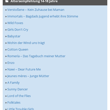
Altersempfehlung 14-18 Jahre
»
Verstoßene – Kein Zuhause bei Maman
»
Immortals – Bagdads Jugend erhebt ihre Stimme
»
Wild Foxes
»
Girls Don't Cry
»
Babystar
»
Wohin der Wind uns trägt
»
Cotton Queen
»
Romería – Das Tagebuch meiner Mutter
»
Enzo
»
Nawi – Dear Future Me
»
Jeunes mères – Junge Mütter
»
A Family
»
Sunny Dancer
»
Lord of the Flies
»
Folktales
»
Little Trouble Girls