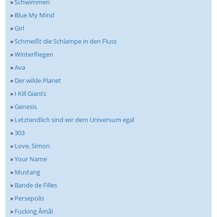
»
Schwimmen
»
Blue My Mind
»
Girl
»
Schmeißt die Schlampe in den Fluss
»
Winterfliegen
»
Ava
»
Der wilde Planet
»
I Kill Giants
»
Genesis
»
Letztendlich sind wir dem Universum egal
»
303
»
Love, Simon
»
Your Name
»
Mustang
»
Bande de Filles
»
Persepolis
»
Fucking Åmål