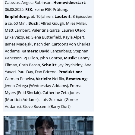
Cabezas, Angela Robinson
,
Homevideostart:
06.08.2025,
FSK:
keine FSK-Prüfung,
Empfehlung:
ab 16 Jahren,
Laufzeit:
8 Episoden
à ca. 60 Min.,
Buch:
Alfred Gough, Miles Millar,
Matt Lambert, Valentina Garza, Lauren Otero,
Erika Vázquez, Siena Butterfield, Kayla Alpert,
James Madejski, nach den Cartoons von Charles
Addams,
Kamera:
David Lanzenberg, Stephan
Pehrsson, PJ Dillon, John Conroy,
Musik:
Danny
Elfman, Chris Bacon,
Schnitt:
Jay Prychidny, Ana
Yavari, Paul Day, Dan Briceno,
Produktion:
Carmen Pepelea,
Verleih:
Netflix,
Besetzung:
Jenna Ortega (Wednesday Addams), Emma
Myers (Enid Sinclair), Catherine Zeta-Jones
(Moriticia Addams), Luis Guzmán (Gomez
Addams), Steve Buscemi (Barry Dort)