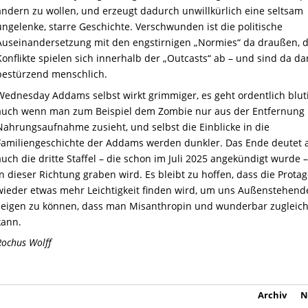
ändern zu wollen, und erzeugt dadurch unwillkürlich eine seltsam
ungelenke, starre Geschichte. Verschwunden ist die politische
Auseinandersetzung mit den engstirnigen „Normies“ da draußen, d
Konflikte spielen sich innerhalb der „Outcasts“ ab – und sind da d
bestürzend menschlich.
Wednesday Addams selbst wirkt grimmiger, es geht ordentlich bluti
auch wenn man zum Beispiel dem Zombie nur aus der Entfernung 
Nahrungsaufnahme zusieht, und selbst die Einblicke in die
Familiengeschichte der Addams werden dunkler. Das Ende deutet a
auch die dritte Staffel – die schon im Juli 2025 angekündigt wurde –
in dieser Richtung graben wird. Es bleibt zu hoffen, dass die Protag
wieder etwas mehr Leichtigkeit finden wird, um uns Außenstehend
zeigen zu können, dass man Misanthropin und wunderbar zugleich
kann.
Rochus Wolff
Archiv
N