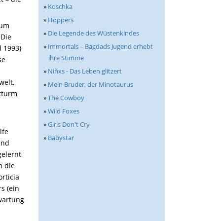
»
Koschka
»
Hoppers
rum
»
Die Legende des Wüstenkindes
„Die
»
Immortals – Bagdads Jugend erhebt
d 1993)
ihre Stimme
se
»
Niñxs - Das Leben glitzert
welt,
»
Mein Bruder, der Minotaurus
tturm
»
The Cowboy
»
Wild Foxes
»
Girls Don't Cry
lfe
»
Babystar
end
gelernt
n die
rticia
s (ein
wartung