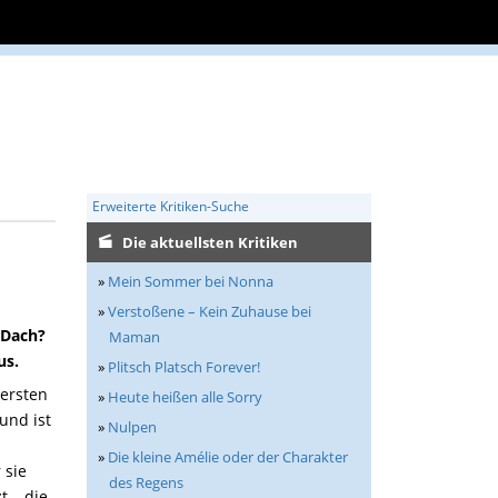
Erweiterte Kritiken-Suche
Die aktuellsten Kritiken
»
Mein Sommer bei Nonna
»
Verstoßene – Kein Zuhause bei
 Dach?
Maman
us.
»
Plitsch Platsch Forever!
ersten
»
Heute heißen alle Sorry
und ist
»
Nulpen
»
Die kleine Amélie oder der Charakter
 sie
des Regens
t – die