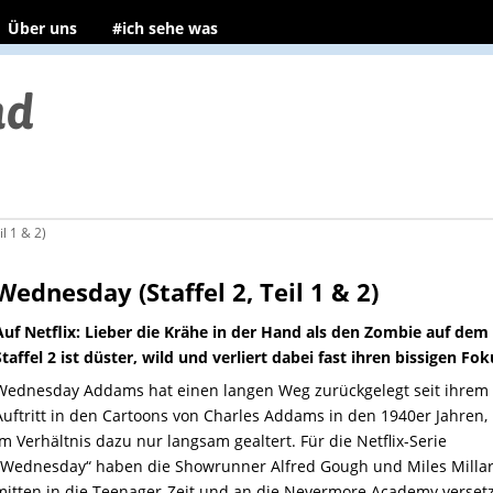
Über uns
#ich sehe was
l 1 & 2)
Wednesday (Staffel 2, Teil 1 & 2)
Auf Netflix: Lieber die Krähe in der Hand als den Zombie auf dem
Staffel 2 ist düster, wild und verliert dabei fast ihren bissigen Fok
Wednesday Addams hat einen langen Weg zurückgelegt seit ihrem 
Auftritt in den Cartoons von Charles Addams in den 1940er Jahren, 
im Verhältnis dazu nur langsam gealtert. Für die Netflix-Serie
„Wednesday“ haben die Showrunner Alfred Gough und Miles Millar
mitten in die Teenager-Zeit und an die Nevermore Academy versetz