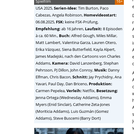
Spielfilm
16+
USA
2025,
Serien-Idee:
Tim Burton, Paco
Cabezas, Angela Robinson
,
Homevideostart:
06.08.2025,
FSK:
keine FSK-Prüfung,
Empfehlung:
ab 16 Jahren,
Laufzeit:
8 Episoden
à ca. 60 Min.,
Buch:
Alfred Gough, Miles Millar,
Matt Lambert, Valentina Garza, Lauren Otero,
Erika Vázquez, Siena Butterfield, Kayla Alpert,
James Madejski, nach den Cartoons von Charles
Addams,
Kamera:
David Lanzenberg, Stephan
Pehrsson, PJ Dillon, John Conroy,
Musik:
Danny
Elfman, Chris Bacon,
Schnitt:
Jay Prychidny, Ana
Yavari, Paul Day, Dan Briceno,
Produktion:
Carmen Pepelea,
Verleih:
Netflix,
Besetzung:
Jenna Ortega (Wednesday Addams), Emma
Myers (Enid Sinclair), Catherine Zeta-Jones
(Moriticia Addams), Luis Guzmán (Gomez
Addams), Steve Buscemi (Barry Dort)