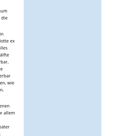
kaum
 die
in
Motte ex
lles
älfte
rbar,
ne
erbar
en, wie
n,
genen
or allem
päter
t