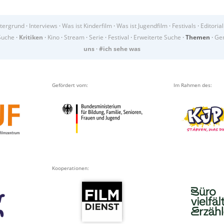
tergrund
·
Interviews
·
Was ist Kinderfilm
·
Was ist Jugendfilm
·
Festivals
·
Editorial
Suche
·
Kritiken
·
Kino
·
Stream
·
Serie
·
Festival
·
Erweiterte Suche
·
Themen
·
Gen
uns
·
#ich sehe was
Gefördert vom:
Im Rahmen des:
Kooperationen: