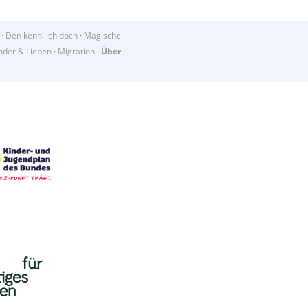
·
Den kenn' ich doch
·
Magische
der & Lieben
·
Migration
·
Über