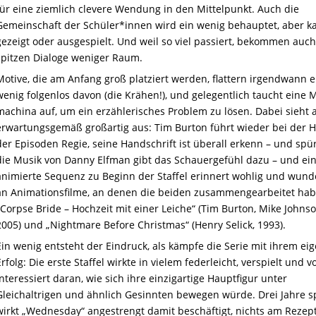
für eine ziemlich clevere Wendung in den Mittelpunkt. Auch die
Gemeinschaft der Schüler*innen wird ein wenig behauptet, aber 
gezeigt oder ausgespielt. Und weil so viel passiert, bekommen auch
spitzen Dialoge weniger Raum.
Motive, die am Anfang groß platziert werden, flattern irgendwann e
wenig folgenlos davon (die Krähen!), und gelegentlich taucht eine 
machina auf, um ein erzählerisches Problem zu lösen. Dabei sieht a
erwartungsgemäß großartig aus: Tim Burton führt wieder bei der H
der Episoden Regie, seine Handschrift ist überall erkenn – und spü
die Musik von Danny Elfman gibt das Schauergefühl dazu – und ei
animierte Sequenz zu Beginn der Staffel erinnert wohlig und wund
an Animationsfilme, an denen die beiden zusammengearbeitet hab
„Corpse Bride – Hochzeit mit einer Leiche“ (Tim Burton, Mike Johnso
2005) und „Nightmare Before Christmas“ (Henry Selick, 1993).
Ein wenig entsteht der Eindruck, als kämpfe die Serie mit ihrem ei
Erfolg: Die erste Staffel wirkte in vielem federleicht, verspielt und v
interessiert daran, wie sich ihre einzigartige Hauptfigur unter
Gleichaltrigen und ähnlich Gesinnten bewegen würde. Drei Jahre s
wirkt „Wednesday“ angestrengt damit beschäftigt, nichts am Rezep