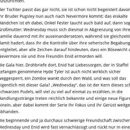
auszurichten.
Der Tochter passt das gar nicht, sie ist schon nicht begeistert davo
ihr Bruder Pugsley nun auch nach Nevermore kommt; das eiskalte
Händchen ist eh dabei, Onkel Fester taucht auch bald auf, dann sog
Großmutter: Wednesday muss sich diesmal in Abgrenzung von ihre
Familie dauernd mit ihr auseinandersetzen, während sie gleichzeit
damit hadert, dass ihr die Kontrolle über ihre seherische Begabun
entgleitet, aber alle Zeichen darauf hindeuten, dass ein Bösewicht 
Nevermore sie und ihre Freundin Enid ermorden will.
Die Gala hier, Drohbriefe dort, Enid hat Liebessorgen, der in Staffel
gefangen genommene Hyde Tyler ist auch nicht wirklich sicher
weggesperrt, ein Zombie wankt durch den Wald, und was soll das
eigentlich mit dieser Gala? „Wednesday“, das ist der Kern dieses s
schwarzen Pudels, will viel zu viel auf einmal zu erzählen, in die
Handlungsstränge treten reichlich bekannte und einige neue Figur
hinein, aber dabei kommt der Serie ihr Fokus und ihr Gerüst weit
abhanden.
Die beginnende und ja durchaus schwierige Freundschaft zwische
Wednesday und Enid wird fast vernachlässigt und rückt nur in eine