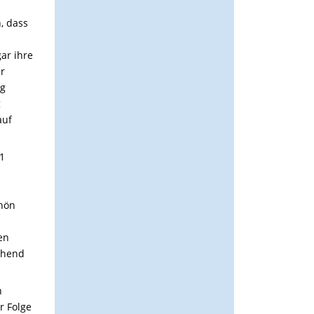
n, dass
ar ihre
r
ig
g
auf
 1
chön
en
gehend
n
r Folge