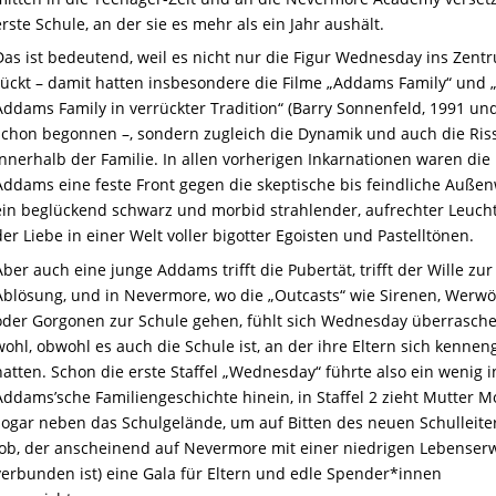
erste Schule, an der sie es mehr als ein Jahr aushält.
Das ist bedeutend, weil es nicht nur die Figur Wednesday ins Zent
rückt – damit hatten insbesondere die Filme „Addams Family“ und 
Addams Family in verrückter Tradition“ (Barry Sonnenfeld, 1991 un
schon begonnen –, sondern zugleich die Dynamik und auch die Ris
innerhalb der Familie. In allen vorherigen Inkarnationen waren die
Addams eine feste Front gegen die skeptische bis feindliche Außen
ein beglückend schwarz und morbid strahlender, aufrechter Leuch
der Liebe in einer Welt voller bigotter Egoisten und Pastelltönen.
Aber auch eine junge Addams trifft die Pubertät, trifft der Wille zur
Ablösung, und in Nevermore, wo die „Outcasts“ wie Sirenen, Werwö
oder Gorgonen zur Schule gehen, fühlt sich Wednesday überrasch
wohl, obwohl es auch die Schule ist, an der ihre Eltern sich kennen
hatten. Schon die erste Staffel „Wednesday“ führte also ein wenig i
Addams’sche Familiengeschichte hinein, in Staffel 2 zieht Mutter Mo
sogar neben das Schulgelände, um auf Bitten des neuen Schulleiter
Job, der anscheinend auf Nevermore mit einer niedrigen Lebenser
verbunden ist) eine Gala für Eltern und edle Spender*innen