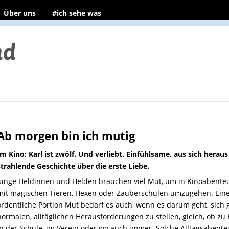
Über uns
#ich sehe was
Ab morgen bin ich mutig
Im Kino: Karl ist zwölf. Und verliebt. Einfühlsame, aus sich heraus
strahlende Geschichte über die erste Liebe.
Junge Heldinnen und Helden brauchen viel Mut, um in Kinoabente
mit magischen Tieren, Hexen oder Zauberschulen umzugehen. Ein
ordentliche Portion Mut bedarf es auch, wenn es darum geht, sich 
normalen, alltäglichen Herausforderungen zu stellen, gleich, ob zu
in der Schule, im Verein oder wo auch immer. Solche Alltagsabente