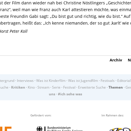
ist der Film dann wieder nah bei Christine Nöstlingers „Geschicht
Franz“, weil man wie Franz auch Karl attestieren möchte, was einma
beste Freundin Gabi sagt: „Du bist gut und richtig, wie du bist.“ Auf
übertragen, heißt das: „Ich kenne niemanden, der so gut ‚karlt’ wie 
Horst Peter Koll
Archiv
N
tergrund
·
Interviews
·
Was ist Kinderfilm
·
Was ist Jugendfilm
·
Festivals
·
Editorial
Suche
·
Kritiken
·
Kino
·
Stream
·
Serie
·
Festival
·
Erweiterte Suche
·
Themen
·
Gen
uns
·
#ich sehe was
Gefördert vom:
Im Rahmen des: