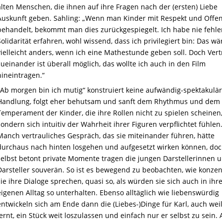
alten Menschen, die ihnen auf ihre Fragen nach der (ersten) Liebe
Auskunft geben. Sahling: „Wenn man Kinder mit Respekt und Offen
behandelt, bekommt man dies zurückgespiegelt. Ich habe nie fehl
Solidarität erfahren, wohl wissend, dass ich privilegiert bin: Das wä
vielleicht anders, wenn ich eine Mathestunde geben soll. Doch Ver
zueinander ist überall möglich, das wollte ich auch in den Film
hineintragen.“
„Ab morgen bin ich mutig“ konstruiert keine aufwändig-spektakulä
Handlung, folgt eher behutsam und sanft dem Rhythmus und dem
Temperament der Kinder, die ihre Rollen nicht zu spielen scheinen
sondern sich intuitiv der Wahrheit ihrer Figuren verpflichtet fühlen
Manch vertrauliches Gespräch, das sie miteinander führen, hätte
durchaus nach hinten losgehen und aufgesetzt wirken können, do
selbst betont private Momente tragen die jungen Darstellerinnen 
Darsteller souverän. So ist es bewegend zu beobachten, wie konzen
sie ihre Dialoge sprechen, quasi so, als würden sie sich auch in ih
eigenen Alltag so unterhalten. Ebenso alltäglich wie liebenswürdig
entwickeln sich am Ende dann die (Liebes-)Dinge für Karl, auch weil
lernt, ein Stück weit loszulassen und einfach nur er selbst zu sein.