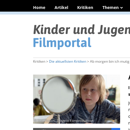
Home
Artikel
Kritiken
Themen
Kritiken >
Die aktuellsten Kritiken
> Ab morgen bin ich mutig
© Real Fiction, Zeitgeist Filmproduktion