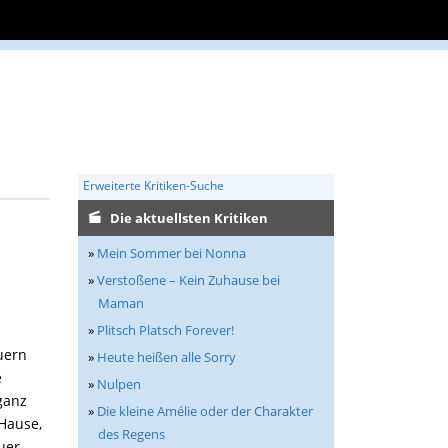
Erweiterte Kritiken-Suche
Die aktuellsten Kritiken
»
Mein Sommer bei Nonna
»
Verstoßene – Kein Zuhause bei
Maman
»
Plitsch Platsch Forever!
uern
»
Heute heißen alle Sorry
e
»
Nulpen
ganz
»
Die kleine Amélie oder der Charakter
 Hause,
des Regens
uer