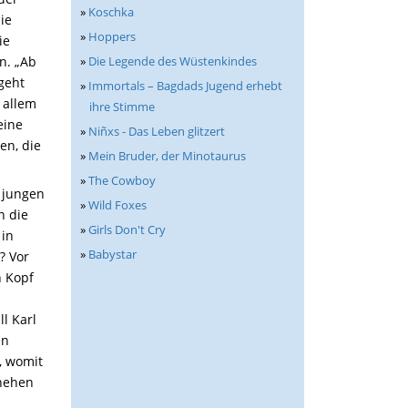
»
Koschka
ie
»
Hoppers
ie
»
Die Legende des Wüstenkindes
n. „Ab
geht
»
Immortals – Bagdads Jugend erhebt
 allem
ihre Stimme
eine
»
Niñxs - Das Leben glitzert
en, die
»
Mein Bruder, der Minotaurus
»
The Cowboy
m jungen
»
Wild Foxes
n die
»
Girls Don't Cry
 in
»
Babystar
? Vor
n Kopf
m
l Karl
en
, womit
chehen