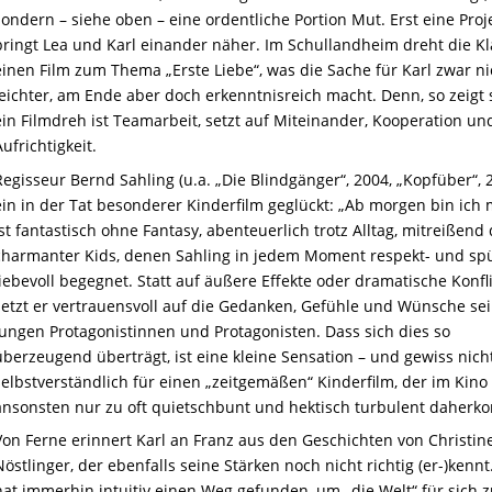
sondern – siehe oben – eine ordentliche Portion Mut. Erst eine Proj
bringt Lea und Karl einander näher. Im Schullandheim dreht die K
einen Film zum Thema „Erste Liebe“, was die Sache für Karl zwar ni
leichter, am Ende aber doch erkenntnisreich macht. Denn, so zeigt s
ein Filmdreh ist Teamarbeit, setzt auf Miteinander, Kooperation un
Aufrichtigkeit.
Regisseur Bernd Sahling (u.a. „Die Blindgänger“, 2004, „Kopfüber“, 2
ein in der Tat besonderer Kinderfilm geglückt: „Ab morgen bin ich 
ist fantastisch ohne Fantasy, abenteuerlich trotz Alltag, mitreißend
charmanter Kids, denen Sahling in jedem Moment respekt- und sp
liebevoll begegnet. Statt auf äußere Effekte oder dramatische Konfl
setzt er vertrauensvoll auf die Gedanken, Gefühle und Wünsche se
jungen Protagonistinnen und Protagonisten. Dass sich dies so
überzeugend überträgt, ist eine kleine Sensation – und gewiss nich
selbstverständlich für einen „zeitgemäßen“ Kinderfilm, der im Kino
ansonsten nur zu oft quietschbunt und hektisch turbulent daherk
Von Ferne erinnert Karl an Franz aus den Geschichten von Christin
Nöstlinger, der ebenfalls seine Stärken noch nicht richtig (er-)kennt
hat immerhin intuitiv einen Weg gefunden, um „die Welt“ für sich 