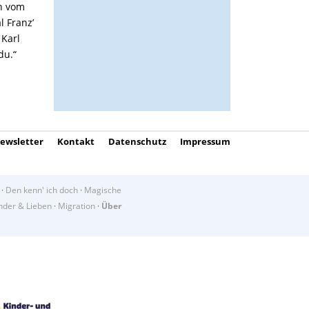
en vom
l Franz’
 Karl
du.“
ewsletter
Kontakt
Datenschutz
Impressum
·
Den kenn' ich doch
·
Magische
der & Lieben
·
Migration
·
Über