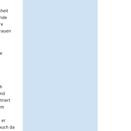
heit
ende
re
trauen
re
,
.
ch
und
triert
rem
 er
 Auch da