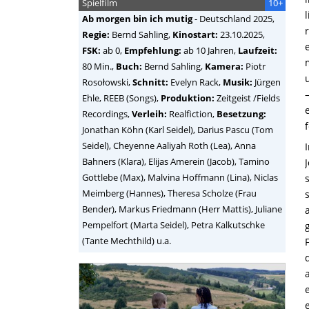
Spielfilm
10+
Ab morgen bin ich mutig
-
Deutschland
2025,
Regie:
Bernd Sahling
,
Kinostart:
23.10.2025,
FSK:
ab 0,
Empfehlung:
ab 10 Jahren,
Laufzeit:
80 Min.,
Buch:
Bernd Sahling,
Kamera:
Piotr
Rosołowski,
Schnitt:
Evelyn Rack,
Musik:
Jürgen
Ehle, REEB (Songs),
Produktion:
Zeitgeist /Fields
Recordings,
Verleih:
Realfiction,
Besetzung:
Jonathan Köhn (Karl Seidel), Darius Pascu (Tom
Seidel), Cheyenne Aaliyah Roth (Lea), Anna
Bahners (Klara), Elijas Amerein (Jacob), Tamino
Gottlebe (Max), Malvina Hoffmann (Lina), Niclas
Meimberg (Hannes), Theresa Scholze (Frau
Bender), Markus Friedmann (Herr Mattis), Juliane
Pempelfort (Marta Seidel), Petra Kalkutschke
(Tante Mechthild) u.a.