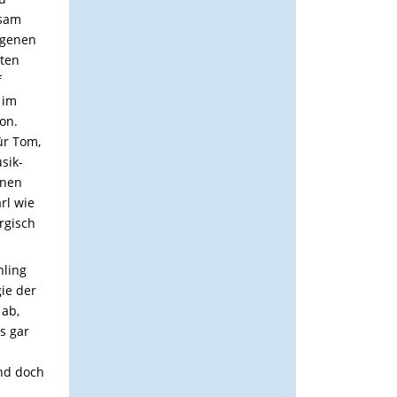
ksam
igenen
tten
f
 im
on.
ür Tom,
sik-
nnen
rl wie
rgisch
hling
ie der
 ab,
s gar
und doch