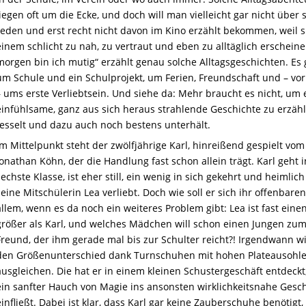
liegen oft um die Ecke, und doch will man vielleicht gar nicht über s
reden und erst recht nicht davon im Kino erzählt bekommen, weil s
einem schlicht zu nah, zu vertraut und eben zu alltäglich erscheine
morgen bin ich mutig“ erzählt genau solche Alltagsgeschichten. Es 
um Schule und ein Schulprojekt, um Ferien, Freundschaft und – vor
– ums erste Verliebtsein. Und siehe da: Mehr braucht es nicht, um 
einfühlsame, ganz aus sich heraus strahlende Geschichte zu erzähl
fesselt und dazu auch noch bestens unterhält.
Im Mittelpunkt steht der zwölfjährige Karl, hinreißend gespielt vo
Jonathan Köhn, der die Handlung fast schon allein trägt. Karl geht i
sechste Klasse, ist eher still, ein wenig in sich gekehrt und heimlich
seine Mitschülerin Lea verliebt. Doch wie soll er sich ihr offenbaren
allem, wenn es da noch ein weiteres Problem gibt: Lea ist fast eine
größer als Karl, und welches Mädchen will schon einen Jungen zu
Freund, der ihm gerade mal bis zur Schulter reicht?! Irgendwann wil
den Größenunterschied dank Turnschuhen mit hohen Plateausohl
ausgleichen. Die hat er in einem kleinen Schustergeschäft entdeckt
ein sanfter Hauch von Magie ins ansonsten wirklichkeitsnahe Ges
einfließt. Dabei ist klar, dass Karl gar keine Zauberschuhe benötigt,