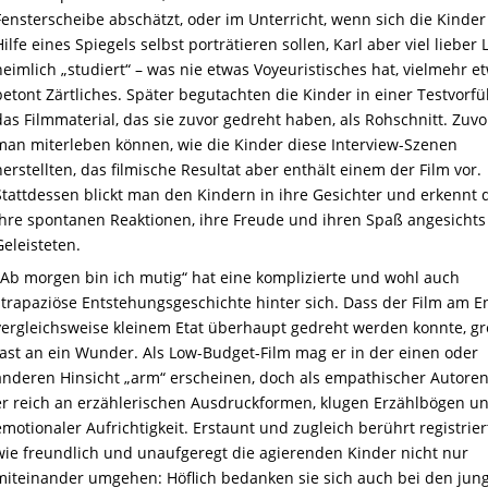
Fensterscheibe abschätzt, oder im Unterricht, wenn sich die Kinder
Hilfe eines Spiegels selbst porträtieren sollen, Karl aber viel lieber 
heimlich „studiert“ – was nie etwas Voyeuristisches hat, vielmehr e
betont Zärtliches. Später begutachten die Kinder in einer Testvorf
das Filmmaterial, das sie zuvor gedreht haben, als Rohschnitt. Zuvo
man miterleben können, wie die Kinder diese Interview-Szenen
herstellten, das filmische Resultat aber enthält einem der Film vor.
Stattdessen blickt man den Kindern in ihre Gesichter und erkennt 
ihre spontanen Reaktionen, ihre Freude und ihren Spaß angesichts
Geleisteten.
„Ab morgen bin ich mutig“ hat eine komplizierte und wohl auch
strapaziöse Entstehungsgeschichte hinter sich. Dass der Film am E
vergleichsweise kleinem Etat überhaupt gedreht werden konnte, gr
fast an ein Wunder. Als Low-Budget-Film mag er in der einen oder
anderen Hinsicht „arm“ erscheinen, doch als empathischer Autorenf
er reich an erzählerischen Ausdruckformen, klugen Erzählbögen u
emotionaler Aufrichtigkeit. Erstaunt und zugleich berührt registrie
wie freundlich und unaufgeregt die agierenden Kinder nicht nur
miteinander umgehen: Höflich bedanken sie sich auch bei den jun