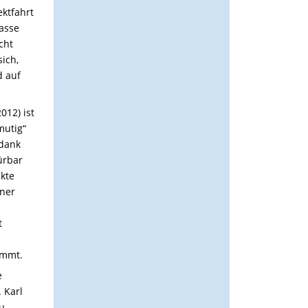
ektfahrt
lasse
cht
ich,
d auf
012) ist
mutig“
 dank
ürbar
ikte
iner
t
ommt.
e
. Karl
zu