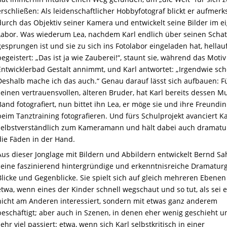
erschließen: Als leidenschaftlicher Hobbyfotograf blickt er aufmer
durch das Objektiv seiner Kamera und entwickelt seine Bilder im e
Labor. Was wiederum Lea, nachdem Karl endlich über seinen Scha
gesprungen ist und sie zu sich ins Fotolabor eingeladen hat, hellau
begeistert: „Das ist ja wie Zauberei!“, staunt sie, während das Motiv
Entwicklerbad Gestalt annimmt, und Karl antwortet: „Irgendwie sch
Deshalb mache ich das auch.“ Genau darauf lässt sich aufbauen: F
seinen vertrauensvollen, älteren Bruder, hat Karl bereits dessen Mu
Band fotografiert, nun bittet ihn Lea, er möge sie und ihre Freundi
beim Tanztraining fotografieren. Und fürs Schulprojekt avanciert Ka
selbstverständlich zum Kameramann und hält dabei auch dramatu
die Fäden in der Hand.
Aus dieser Jonglage mit Bildern und Abbildern entwickelt Bernd Sa
seine faszinierend hintergründige und erkenntnisreiche Dramaturg
Blicke und Gegenblicke. Sie spielt sich auf gleich mehreren Ebenen
etwa, wenn eines der Kinder schnell wegschaut und so tut, als sei e
nicht am Anderen interessiert, sondern mit etwas ganz anderem
beschäftigt; aber auch in Szenen, in denen eher wenig geschieht 
sehr viel passiert: etwa, wenn sich Karl selbstkritisch in einer