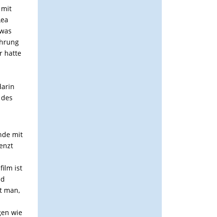
 mit
Lea
twas
ührung
r hatte
darin
 des
nde mit
enzt
ilm ist
nd
rt man,
gen wie