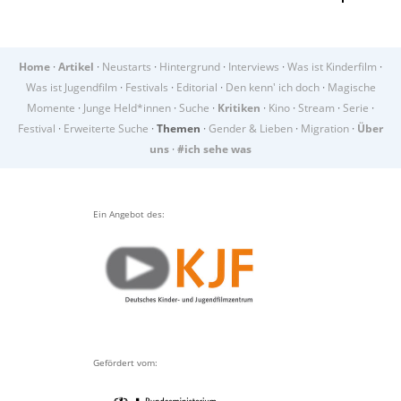
Home
·
Artikel
·
Neustarts
·
Hintergrund
·
Interviews
·
Was ist Kinderfilm
·
Was ist Jugendfilm
·
Festivals
·
Editorial
·
Den kenn' ich doch
·
Magische
Momente
·
Junge Held*innen
·
Suche
·
Kritiken
·
Kino
·
Stream
·
Serie
·
Festival
·
Erweiterte Suche
·
Themen
·
Gender & Lieben
·
Migration
·
Über
uns
·
#ich sehe was
Ein Angebot des:
Gefördert vom: