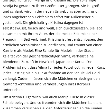
die Geschichte von Marija und Kristina ab. Die 13-jährige
Marija ist gerade zu ihrer Großmutter gezogen. Sie ist groß
und schlank, wird in der neuen Umgebung aber aufgrund
ihres angeborenen Gehfehlers sofort zur Außenseiterin
gestempelt. Die gleichaltrige Kristina dagegen ist
selbstbewusst, forsch und weiß, sich durchzusetzen. Sie lebt
zusammen mit ihrem Vater, der die meiste Zeit mit seiner
Freundin im Bett verbringt. Kristina ist fest entschlossen, den
ärmlichen Verhältnissen zu entfliehen, und träumt von einer
Karriere als Model. Eine Schule für Models in der Stadt,
geleitet von der geschäftstüchtigen Vilma, verheißt eine
blendende Zukunft in New York, Japan oder Korea. Das
Problem ist nur, dass Vilma für jedes Fotoshooting, jeden Kurs,
jedes Casting bis hin zur Aufnahme an der Schule viel Geld
verlangt. Zudem müssen sich die Mädchen erniedrigenden
Gewichtskontrollen und Vermessungen ihres Körpers
unterziehen.
Um Kristina zu gefallen, will auch Marija Kurse in dieser
Schule belegen. Und so freunden sich die Mädchen bald an.
Zusammen versuchen sie, den Anforderungen an die jungen