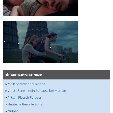
Aktuellste Kritiken
»
Mein Sommer bei Nonna
»
Verstoßene – Kein Zuhause bei Maman
»
Plitsch Platsch Forever!
»
Heute heißen alle Sorry
»
Nulpen