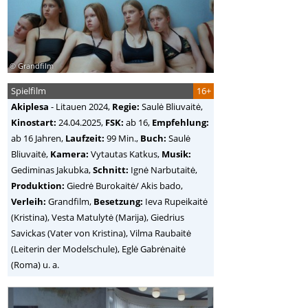
© Grandfilm
Spielfilm
16+
Akiplesa
-
Litauen
2024,
Regie:
Saulė Bliuvaitė
,
Kinostart:
24.04.2025,
FSK:
ab 16,
Empfehlung:
ab 16 Jahren,
Laufzeit:
99 Min.,
Buch:
Saulė
Bliuvaitė,
Kamera:
Vytautas Katkus,
Musik:
Gediminas Jakubka,
Schnitt:
Ignė Narbutaitė,
Produktion:
Giedrė Burokaitė/ Akis bado,
Verleih:
Grandfilm,
Besetzung:
Ieva Rupeikaitė
(Kristina), Vesta Matulytė (Marija), Giedrius
Savickas (Vater von Kristina), Vilma Raubaitė
(Leiterin der Modelschule), Eglė Gabrėnaitė
(Roma) u. a.