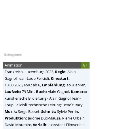
© eksystent
Animation
8+
Frankreich, Luxemburg
2023,
Regie:
Alain
Gagnol, Jean-Loup Felicioli
,
Kinostart:
13.03.2025,
FSK:
ab 6,
Empfehlung:
ab 8 Jahren,
Laufzeit:
79 Min.,
Buch:
Alain Gagnol,
Kamera:
künstlerische Bildleitung - Alain Gagnol, Jean-
Loup Felicioli, technische Leitung: Benoît Razy,
Musik:
Serge Besset,
Schnitt:
Sylvie Perrin,
Produktion:
Jérôme Duc-Maugé, Pierre Urbain,
David Mouraire,
Verleih:
eksystent Filmverleih,