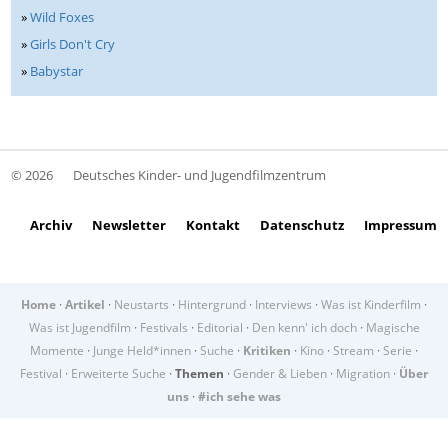
»
Wild Foxes
»
Girls Don't Cry
»
Babystar
© 2026
Deutsches Kinder- und Jugendfilmzentrum
Archiv
Newsletter
Kontakt
Datenschutz
Impressum
Home
·
Artikel
·
Neustarts
·
Hintergrund
·
Interviews
·
Was ist Kinderfilm
·
Was ist Jugendfilm
·
Festivals
·
Editorial
·
Den kenn' ich doch
·
Magische
Momente
·
Junge Held*innen
·
Suche
·
Kritiken
·
Kino
·
Stream
·
Serie
·
Festival
·
Erweiterte Suche
·
Themen
·
Gender & Lieben
·
Migration
·
Über
uns
·
#ich sehe was