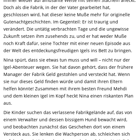
immer wieder auf amüsante Weise mit seinen Stacheln aneckt.
Doch als die Fabrik, in der der Vater gearbeitet hat,
geschlossen wird, hat dieser keine Muße mehr für originelle
Gutenachtgeschichten. Im Gegenteil: Er ist traurig und
verändert. Die untätig verbrachten Tage und die ungewisse
Zukunft setzen ihm zusehends zu, und er hat weder Muße
noch Kraft dafür, seine Tochter mit einer neuen Episode aus
der Welt des entdeckungsfreudigen Igels ins Bett zu bringen.
Nina spürt, dass sie etwas tun muss und will – nicht nur der
Igel-Abenteuer wegen. Sie hat davon gehört, dass der frühere
Manager der Fabrik Geld gestohlen und versteckt hat. Wenn
sie nur dieses Geld finden würde und damit ihren Eltern
helfen könnte! Zusammen mit ihrem besten Freund Mehdi
und dem kleinen Igel im Kopf heckt Nina einen riskanten Plan
aus.
Die Kinder suchen das verlassene Fabrikgelände auf, das von
einem Verwalter und dessen bissigem Hund bewacht wird,
und beobachten zunächst das Geschehen dort von einem
Versteck aus. Sie lenken die Wachperson ab, schleichen sich