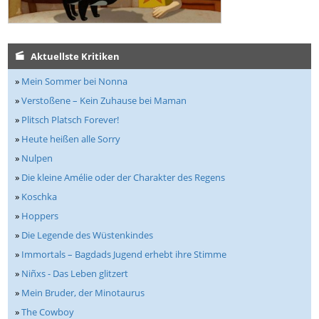
Aktuellste Kritiken
»
Mein Sommer bei Nonna
»
Verstoßene – Kein Zuhause bei Maman
»
Plitsch Platsch Forever!
»
Heute heißen alle Sorry
»
Nulpen
»
Die kleine Amélie oder der Charakter des Regens
»
Koschka
»
Hoppers
»
Die Legende des Wüstenkindes
»
Immortals – Bagdads Jugend erhebt ihre Stimme
»
Niñxs - Das Leben glitzert
»
Mein Bruder, der Minotaurus
»
The Cowboy