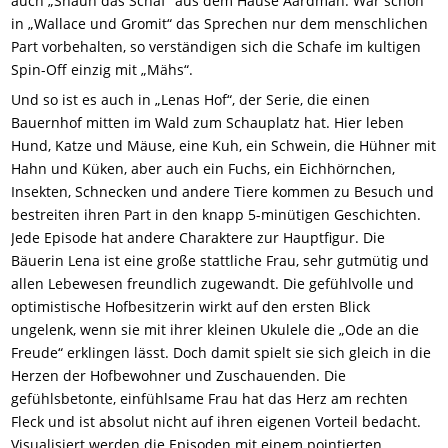
auch „Shaun das Schaf“ aus dem Hause Aardman. War schon
in „Wallace und Gromit“ das Sprechen nur dem menschlichen
Part vorbehalten, so verständigen sich die Schafe im kultigen
Spin-Off einzig mit „Mähs“.
Und so ist es auch in „Lenas Hof“, der Serie, die einen
Bauernhof mitten im Wald zum Schauplatz hat. Hier leben
Hund, Katze und Mäuse, eine Kuh, ein Schwein, die Hühner mit
Hahn und Küken, aber auch ein Fuchs, ein Eichhörnchen,
Insekten, Schnecken und andere Tiere kommen zu Besuch und
bestreiten ihren Part in den knapp 5-minütigen Geschichten.
Jede Episode hat andere Charaktere zur Hauptfigur. Die
Bäuerin Lena ist eine große stattliche Frau, sehr gutmütig und
allen Lebewesen freundlich zugewandt. Die gefühlvolle und
optimistische Hofbesitzerin wirkt auf den ersten Blick
ungelenk, wenn sie mit ihrer kleinen Ukulele die „Ode an die
Freude“ erklingen lässt. Doch damit spielt sie sich gleich in die
Herzen der Hofbewohner und Zuschauenden. Die
gefühlsbetonte, einfühlsame Frau hat das Herz am rechten
Fleck und ist absolut nicht auf ihren eigenen Vorteil bedacht.
Visualisiert werden die Episoden mit einem pointierten