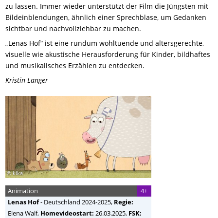
zu lassen. Immer wieder unterstützt der Film die Jüngsten mit
Bildeinblendungen, ähnlich einer Sprechblase, um Gedanken
sichtbar und nachvollziehbar zu machen.
„Lenas Hof“ ist eine rundum wohltuende und altersgerechte,
visuelle wie akustische Herausforderung für Kinder, bildhaftes
und musikalisches Erzählen zu entdecken.
Kristin Langer
© kika
Animation
4+
Lenas Hof
-
Deutschland
2024-2025,
Regie:
Elena Walf
,
Homevideostart:
26.03.2025,
FSK: